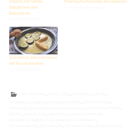
Risotto mit Safran,
Polenta,Austernpilze,Rucolapesto
Salzzitrone und
In "Abendspaziergang"
Babyspinat.
In "Alle Gerichte"
Zucchini in Zitronensauce
mit Ricottanocken
In "Alle Gerichte"
Alle Gerichte
,
Chilli
,
Chilly
,
Frischkäse
,
Knobi
,
Knoblauch
,
Linguine
,
Lorbeer
,
Mandeln
,
Öl/Salzzitrone
,
Olivenöl
,
Olivenöl
,
Parmesan
,
Parmesan
,
Petersilie
,
Pfeffer
,
PiriPiri
,
Rapsöl
,
Salz
,
Salzzitrone
,
Salzzitronensaft
,
Schalotten
,
Vegetarisch
,
vegetarisch
,
Zitronen
,
Zitronenabrieb
,
Zitronensaft
,
Zitronenschale
,
Zucker
,
Zucker