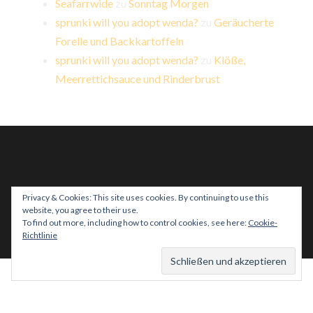
Seafarrwide
zu
Sonntag Morgen
sprunki will you adopt wenda?
zu
Geräucherte
Forelle und Backkartoffeln
sprunki will you adopt wenda?
zu
Klöße,
Meerrettichsauce und Rinderbrust
Privacy & Cookies: This site uses cookies. By continuing to use this
website, you agree to their use.
PROUDLY POWERED BY WORDPRESS
|
THEME:
To find out more, including how to control cookies, see here:
Cookie-
HEMINGWAY REWRITTEN VON
ANDERS NORÉN
.
Richtlinie