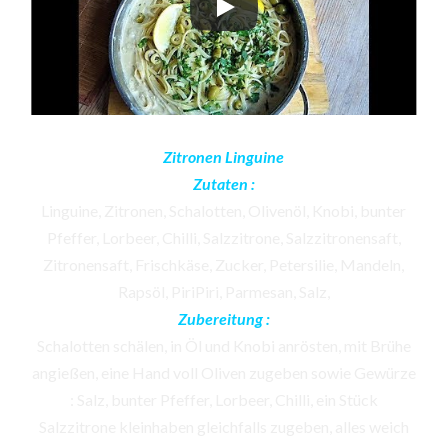
Zitronen Linguine
Zutaten :
Linguine, Zitronen, Schalotten, Olivenöl, Knobi, bunter
Pfeffer, Lorbeer, Chilli, Salzzitrone, Salzzitronensaft,
Zitronensaft, Frischkäse, Zucker, Petersilie, Mandeln,
Rapsöl, PiriPiri, Parmesan, Salz,
Zubereitung :
Schalotten schälen, in Öl und Knobi anrösten, mit Brühe
angießen, eine Hand voll Oliven zugeben sowie Gewürze
: Salz, bunter Pfeffer, Lorbeer, Chilli, ein Stück
Salzzitrone kleinhaben gleichfalls zugeben, alles weich