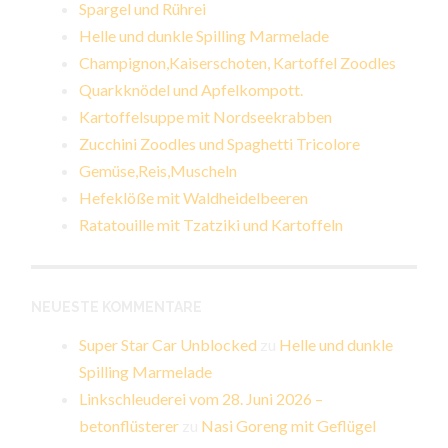
Spargel und Rührei
Helle und dunkle Spilling Marmelade
Champignon,Kaiserschoten, Kartoffel Zoodles
Quarkknödel und Apfelkompott.
Kartoffelsuppe mit Nordseekrabben
Zucchini Zoodles und Spaghetti Tricolore
Gemüse,Reis,Muscheln
Hefeklöße mit Waldheidelbeeren
Ratatouille mit Tzatziki und Kartoffeln
NEUESTE KOMMENTARE
Super Star Car Unblocked
zu
Helle und dunkle
Spilling Marmelade
Linkschleuderei vom 28. Juni 2026 –
betonflüsterer
zu
Nasi Goreng mit Geflügel