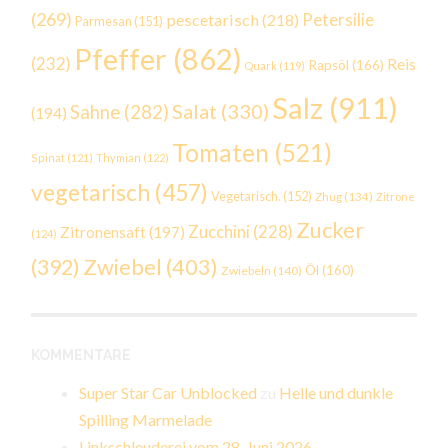
(269)
Petersilie
pescetarisch
(218)
Parmesan
(151)
Pfeffer
(862)
(232)
Reis
Rapsöl
(166)
Quark
(119)
Salz
(911)
Salat
(330)
Sahne
(282)
(194)
Tomaten
(521)
Spinat
(121)
Thymian
(122)
vegetarisch
(457)
Vegetarisch.
(152)
Zhug
(134)
Zitrone
Zucker
Zucchini
(228)
Zitronensaft
(197)
(124)
Zwiebel
(403)
(392)
Öl
(160)
Zwiebeln
(140)
KOMMENTARE
Super Star Car Unblocked
zu
Helle und dunkle
Spilling Marmelade
Linkschleuderei vom 28. Juni 2026 –