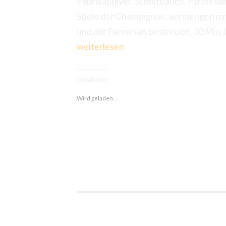
Paprikapulver, Schnittlauch, Parmesan,
Stiele der Champignon, vermengen mit F
und mit Parmesan bestreuen, 30 Min.
weiterlesen
Gefällt mir:
Wird geladen …