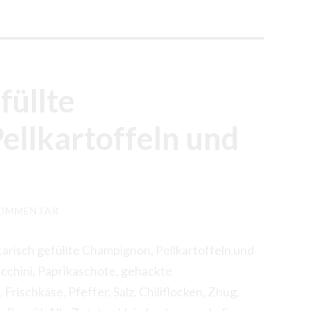
füllte
ellkartoffeln und
KOMMENTAR
risch gefüllte Champignon, Pellkartoffeln und
hini, Paprikaschote, gehackte
ischkäse, Pfeffer, Salz, Chiliflocken, Zhug,