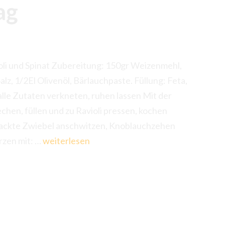
ag
i und Spinat Zubereitung: 150gr Weizenmehl,
alz, 1/2El Olivenöl, Bärlauchpaste. Füllung: Feta,
 alle Zutaten verkneten, ruhen lassen Mit der
hen, füllen und zu Ravioli pressen, kochen
ehackte Zwiebel anschwitzen, Knoblauchzehen
Gründonnerstag
rzen mit: …
weiterlesen