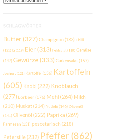
SCHLAGWÖRTER
Butter
(327)
Champignon
(183)
Chilli
Eier
(313)
Gemüse
(125)
Ei
(119)
Feldsalat
(118)
Gewürze
(333)
Gurkensalat
(157)
(147)
Kartoffeln
Kartoffel
(156)
Joghurt
(121)
(605)
Knoblauch
Knobi
(222)
(277)
Mehl
(264)
Milch
Lorbeer
(176)
(210)
Muskat
(214)
Nudeln
(146)
Olivenöl
Paprika
(269)
Olivenöl
(222)
(141)
pescetarisch
(218)
Parmesan
(151)
Pfeffer
(862)
Petersilie
(232)