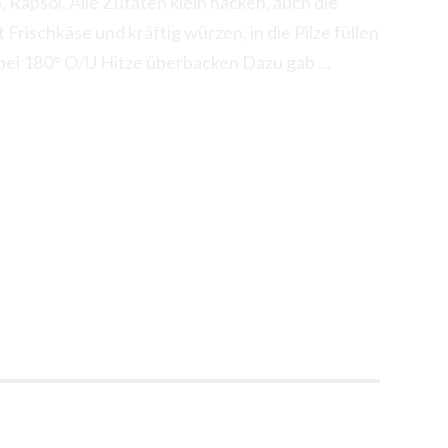
 Rapsöl, Alle Zutaten klein hacken, auch die
rischkäse und kräftig würzen, in die Pilze füllen
Vegetarisch
 bei 180° O/U Hitze überbacken Dazu gab …
gefüllte
Champignon,
Pellkartoffeln
und
Nachtisch