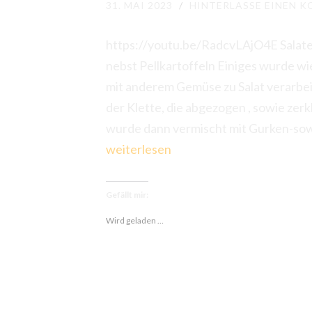
31. MAI 2023
/
HINTERLASSE EINEN 
https://youtu.be/RadcvLAjO4E Salate
nebst Pellkartoffeln Einiges wurde w
mit anderem Gemüse zu Salat verarbei
der Klette, die abgezogen , sowie zer
wurde dann vermischt mit Gurken-sow
weiterlesen
Gefällt mir:
Wird geladen …