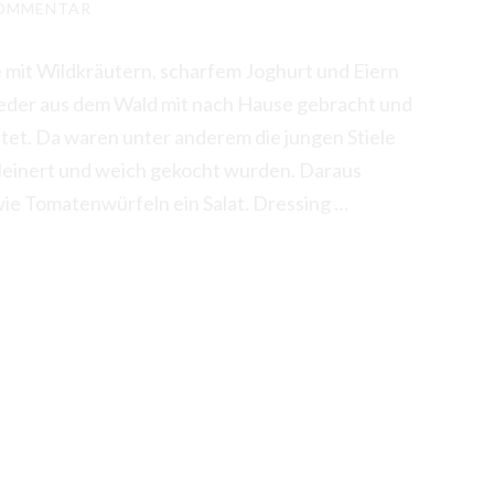
KOMMENTAR
 mit Wildkräutern, scharfem Joghurt und Eiern
ieder aus dem Wald mit nach Hause gebracht und
tet. Da waren unter anderem die jungen Stiele
kleinert und weich gekocht wurden. Daraus
Salate
ie Tomatenwürfeln ein Salat. Dressing …
mit
Wildkräutern,
scharfem
Joghurt
und
Eiern
nebst
Pellkartoffeln