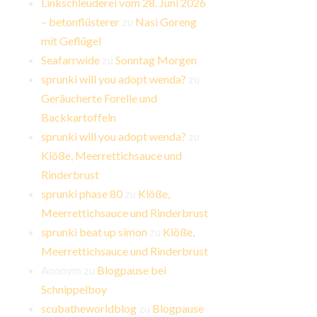
Linkschleuderei vom 28. Juni 2026
– betonflüsterer
zu
Nasi Goreng
mit Geflügel
Seafarrwide
zu
Sonntag Morgen
sprunki will you adopt wenda?
zu
Geräucherte Forelle und
Backkartoffeln
sprunki will you adopt wenda?
zu
Klöße, Meerrettichsauce und
Rinderbrust
sprunki phase 80
zu
Klöße,
Meerrettichsauce und Rinderbrust
sprunki beat up simon
zu
Klöße,
Meerrettichsauce und Rinderbrust
Anonym
zu
Blogpause bei
Schnippelboy
scubatheworldblog
zu
Blogpause