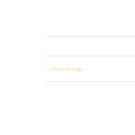
Beiträge-
←
Ältere Beiträge
Navigation