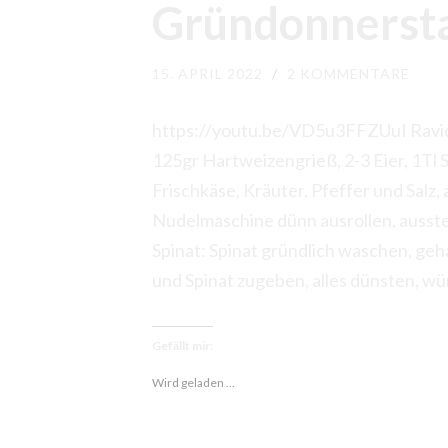
Gründonnerst
15. APRIL 2022
/
2 KOMMENTARE
https://youtu.be/VD5u3FFZUuI Raviol
125gr Hartweizengrieß, 2-3 Eier, 1Tl S
Frischkäse, Kräuter, Pfeffer und Salz,
Nudelmaschine dünn ausrollen, ausstec
Spinat: Spinat gründlich waschen, g
und Spinat zugeben, alles dünsten, wü
Gefällt mir:
Wird geladen …