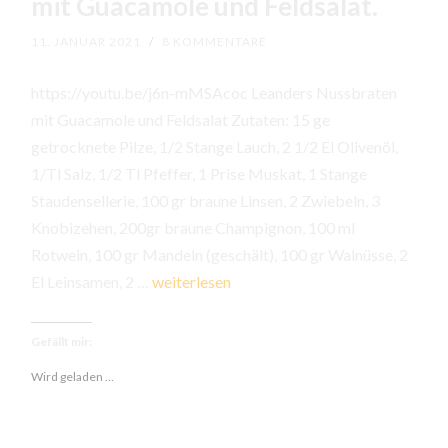
mit Guacamole und Feldsalat.
11. JANUAR 2021
/
8 KOMMENTARE
https://youtu.be/j6n-mMSAcoc Leanders Nussbraten
mit Guacamole und Feldsalat Zutaten: 15 ge
getrocknete Pilze, 1/2 Stange Lauch, 2 1/2 El Olivenöl,
1/Tl Salz, 1/2 Tl Pfeffer, 1 Prise Muskat, 1 Stange
Staudensellerie, 100 gr braune Linsen, 2 Zwiebeln, 3
Knobizehen, 200gr braune Champignon, 100 ml
Rotwein, 100 gr Mandeln (geschält), 100 gr Walnüsse, 2
Leanders
El Leinsamen, 2 …
weiterlesen
veganer
Nussbraten
Gefällt mir:
mit
Wird geladen …
Guacamole
und
Feldsalat.