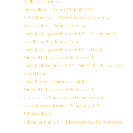
Spilling Marmelade
Linkschleuderei vom 28. Juni 2026 –
betonflüsterer
zu
Nasi Goreng mit Geflügel
Seafarrwide
zu
Sonntag Morgen
sprunki will you adopt wenda?
zu
Geräucherte
Forelle und Backkartoffeln
sprunki will you adopt wenda?
zu
Klöße,
Meerrettichsauce und Rinderbrust
sprunki phase 80
zu
Klöße, Meerrettichsauce und
Rinderbrust
sprunki beat up simon
zu
Klöße,
Meerrettichsauce und Rinderbrust
Anonym
zu
Blogpause bei Schnippelboy
scubatheworldblog
zu
Blogpause bei
Schnippelboy
Küchenereignisse
zu
Blogpause bei Schnippelboy