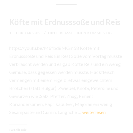
Köfte mit Erdnusssoße und Reis
1. FEBRUAR 2023
/
HINTERLASSE EINEN KOMMENTAR
https://youtu.be/M6fbd8MGm58 Köfte mit
Erdnusssoße und Reis Ein Rest Soße vom Vortag musste
verbraucht werden und es gab Köfte Reis und ein wenig
Gemüse, dass gegessen werden musste. Hackfleisch
vermengen mit einem Eigelb, etwas eingeweichtem
Brötchen (statt Bulgur), Zwiebel, Knobi, Petersilie und
Gewürzen wie :Salz, Pfeffer, Zhug, Piment
Koriandersamen, Paprikapulver, Majoran,ein wenig
Köfte
Sesampaste und Cumin. Längliche …
weiterlesen
mit
Erdnusssoße
Gefällt mir: