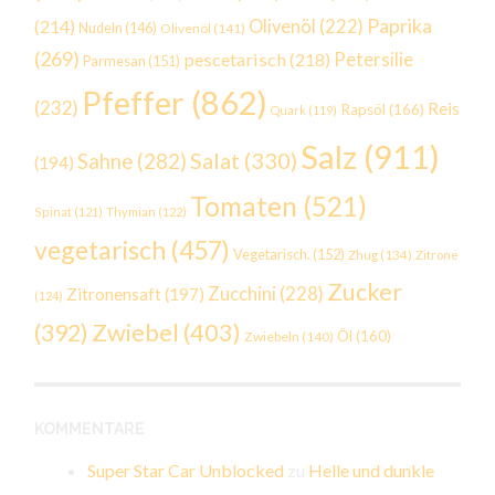
Paprika
(214)
Olivenöl
(222)
Nudeln
(146)
Olivenöl
(141)
(269)
Petersilie
pescetarisch
(218)
Parmesan
(151)
Pfeffer
(862)
(232)
Reis
Rapsöl
(166)
Quark
(119)
Salz
(911)
Salat
(330)
Sahne
(282)
(194)
Tomaten
(521)
Spinat
(121)
Thymian
(122)
vegetarisch
(457)
Vegetarisch.
(152)
Zhug
(134)
Zitrone
Zucker
Zucchini
(228)
Zitronensaft
(197)
(124)
Zwiebel
(403)
(392)
Öl
(160)
Zwiebeln
(140)
KOMMENTARE
Super Star Car Unblocked
zu
Helle und dunkle