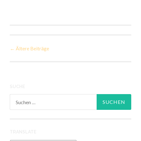
Beiträge-
←
Ältere Beiträge
Navigation
SUCHE
Suchen
nach:
TRANSLATE