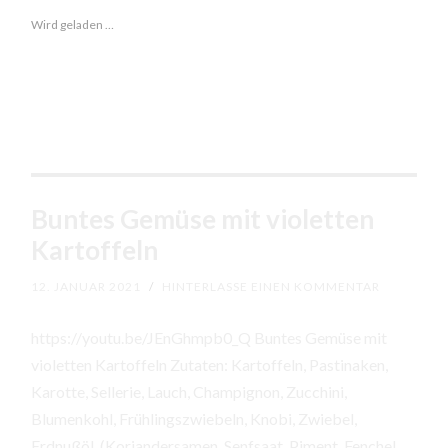
und
Wird geladen …
Reis
Buntes Gemüse mit violetten
Kartoffeln
12. JANUAR 2021
/
HINTERLASSE EINEN KOMMENTAR
https://youtu.be/JEnGhmpb0_Q Buntes Gemüse mit
violetten Kartoffeln Zutaten: Kartoffeln, Pastinaken,
Karotte, Sellerie, Lauch, Champignon, Zucchini,
Blumenkohl, Frühlingszwiebeln, Knobi, Zwiebel,
Erdnußöl, (Koriandersamen, Senfsaat, Piment, Fenchel,