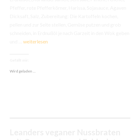
Pfeffer, rote Pfefferkörner, Harissa, Sojasauce, Agaven
Dicksaft, Salz, Zubereitung: Die Kartoffeln kochen,
pellen und zur Seite stellen, Gemüse putzen und grob
schneiden, in Erdnußöl je nach Garzeit in den Wok geben
Buntes
und …
weiterlesen
Gemüse
mit
Gefällt mir:
violetten
Wird geladen …
Kartoffeln
Leanders veganer Nussbraten