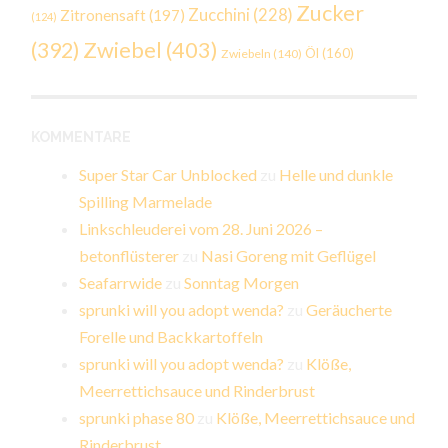
Zucker
Zucchini
(228)
Zitronensaft
(197)
(124)
Zwiebel
(403)
(392)
Öl
(160)
Zwiebeln
(140)
KOMMENTARE
Super Star Car Unblocked
zu
Helle und dunkle
Spilling Marmelade
Linkschleuderei vom 28. Juni 2026 –
betonflüsterer
zu
Nasi Goreng mit Geflügel
Seafarrwide
zu
Sonntag Morgen
sprunki will you adopt wenda?
zu
Geräucherte
Forelle und Backkartoffeln
sprunki will you adopt wenda?
zu
Klöße,
Meerrettichsauce und Rinderbrust
sprunki phase 80
zu
Klöße, Meerrettichsauce und
Rinderbrust