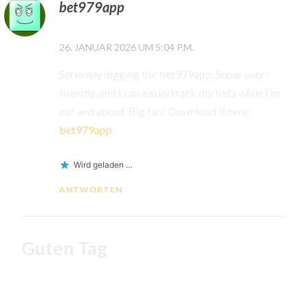
bet979app
26. JANUAR 2026 UM 5:04 P.M.
Seriously digging the bet979app. Super user-
friendly, and I can easily track my bets while I’m
out and about. Big fan! Download it here:
bet979app
Wird geladen …
ANTWORTEN
Guten Tag