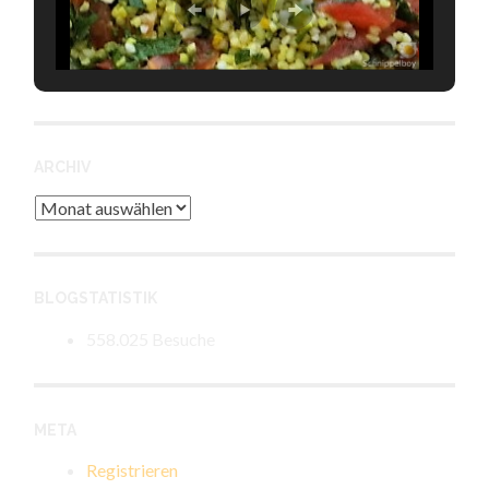
ARCHIV
Archiv
BLOGSTATISTIK
558.025 Besuche
META
Registrieren