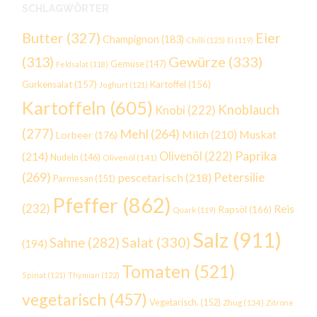
SCHLAGWÖRTER
Butter
(327)
Eier
Champignon
(183)
Chilli
(125)
Ei
(119)
Gewürze
(333)
(313)
Gemüse
(147)
Feldsalat
(118)
Gurkensalat
(157)
Kartoffel
(156)
Joghurt
(121)
Kartoffeln
(605)
Knoblauch
Knobi
(222)
(277)
Mehl
(264)
Milch
(210)
Muskat
Lorbeer
(176)
Paprika
(214)
Olivenöl
(222)
Nudeln
(146)
Olivenöl
(141)
(269)
Petersilie
pescetarisch
(218)
Parmesan
(151)
Pfeffer
(862)
(232)
Reis
Rapsöl
(166)
Quark
(119)
Salz
(911)
Salat
(330)
Sahne
(282)
(194)
Tomaten
(521)
Spinat
(121)
Thymian
(122)
vegetarisch
(457)
Vegetarisch.
(152)
Zhug
(134)
Zitrone