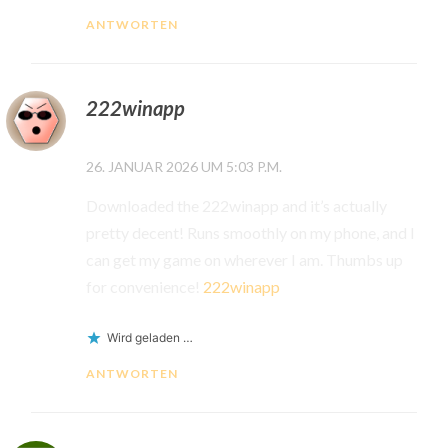
ANTWORTEN
222winapp
26. JANUAR 2026 UM 5:03 P.M.
Downloaded the 222winapp and it’s actually
pretty decent! Runs smoothly on my phone, and I
can get my game on wherever I am. Thumbs up
for convenience!
222winapp
Wird geladen …
ANTWORTEN