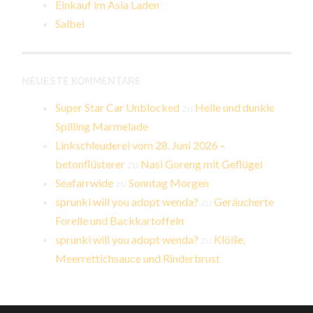
Einkauf im Asia Laden
Salbei
NEUESTE KOMMENTARE
Super Star Car Unblocked
zu
Helle und dunkle
Spilling Marmelade
Linkschleuderei vom 28. Juni 2026 –
betonflüsterer
zu
Nasi Goreng mit Geflügel
Seafarrwide
zu
Sonntag Morgen
sprunki will you adopt wenda?
zu
Geräucherte
Forelle und Backkartoffeln
sprunki will you adopt wenda?
zu
Klöße,
Meerrettichsauce und Rinderbrust