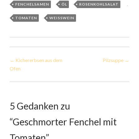
FENCHELSAMEN
,
ÖL
,
ROSENKOHLSALAT
,
TOMATEN
,
WEISSWEIN
Beitragsnavigation
←
Kichererbsen aus dem
Pilzsuppe
→
Ofen
5 Gedanken zu
“
Geschmorter Fenchel mit
Tomaten
”