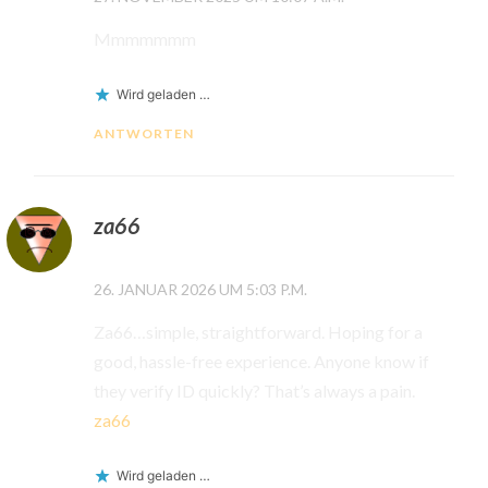
Mmmmmmm
Wird geladen …
ANTWORTEN
za66
26. JANUAR 2026 UM 5:03 P.M.
Za66…simple, straightforward. Hoping for a
good, hassle-free experience. Anyone know if
they verify ID quickly? That’s always a pain.
za66
Wird geladen …