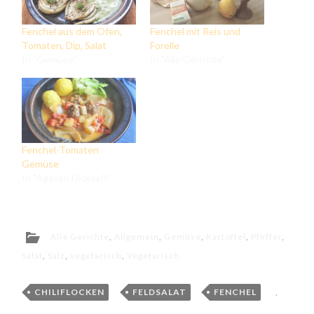
Fenchel aus dem Ofen,
Fenchel mit Reis und
Tomaten, Dip, Salat
Forelle
In "Gemüse"
In "Alle Gerichte"
Fenchel-Tomaten
Gemüse
In "Agaven Dicksaft"
Alle Gerichte
,
Allgemein
,
Gemüse
,
Kartoffel
,
Pfeffer
,
Salat
,
Salz
,
vegetarisch
,
Vegetarisch
CHILIFLOCKEN
,
FELDSALAT
,
FENCHEL
,