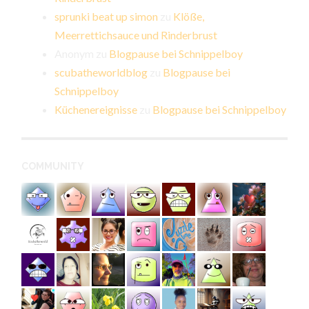
sprunki beat up simon
zu
Klöße,
Meerrettichsauce und Rinderbrust
Anonym
zu
Blogpause bei Schnippelboy
scubatheworldblog
zu
Blogpause bei
Schnippelboy
Küchenereignisse
zu
Blogpause bei Schnippelboy
COMMUNITY