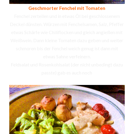
Geschmorter Fenchel mit Tomaten
Fenchel zerteilen und in etwas Öl bei geschlossenem
Deckel dünsten. Würzen mit Fenchelsamen, Salz, Pfeffer
etwas Schärfe wie Chiliflocken und gleich angießen mit
Weißwein. Dann kleine Tomaten dazu geben und weiter
schmoren bis der Fenchel weich genug ist dann mit
etwas Sahne verfeinern.
Feldsalat und Rosenkohlsalat (der nicht unbedingt dazu
passte) gab es auch noch