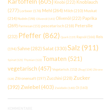
Kartoffeln
(605)
Knoblauch
Knobi
(222)
(277)
Mehl
(264)
Milch
(210)
Muskat
Lorbeer
(176)
Paprika
(214)
Olivenöl
(222)
Nudeln
(146)
Olivenöl
(141)
(269)
Petersilie
pescetarisch
(218)
Parmesan
(151)
Pfeffer
(862)
(232)
Reis
Rapsöl
(166)
Quark
(119)
Salz
(911)
Salat
(330)
Sahne
(282)
(194)
Tomaten
(521)
Spinat
(121)
Thymian
(122)
vegetarisch
(457)
Vegetarisch.
(152)
Zhug
(134)
Zitrone
Zucker
Zucchini
(228)
Zitronensaft
(197)
(124)
Zwiebel
(403)
(392)
Öl
(160)
Zwiebeln
(140)
KOMMENTARE