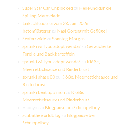
Super Star Car Unblocked
zu
Helle und dunkle
Spilling Marmelade
Linkschleuderei vom 28. Juni 2026 –
betonflüsterer
zu
Nasi Goreng mit Geflügel
Seafarrwide
zu
Sonntag Morgen
sprunki will you adopt wenda?
zu
Geräucherte
Forelle und Backkartoffeln
sprunki will you adopt wenda?
zu
Klöße,
Meerrettichsauce und Rinderbrust
sprunki phase 80
zu
Klöße, Meerrettichsauce und
Rinderbrust
sprunki beat up simon
zu
Klöße,
Meerrettichsauce und Rinderbrust
Anonym
zu
Blogpause bei Schnippelboy
scubatheworldblog
zu
Blogpause bei
Schnippelboy