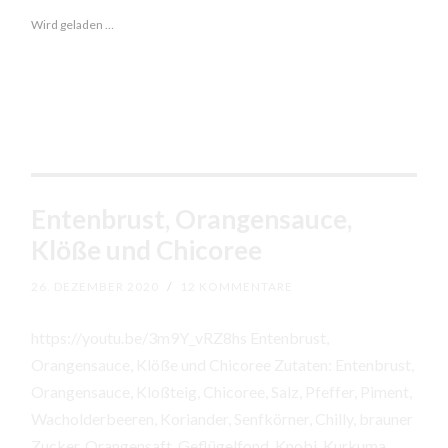
Wird geladen …
Entenbrust, Orangensauce,
Klöße und Chicoree
26. DEZEMBER 2020
/
12 KOMMENTARE
https://youtu.be/3m9Y_vRZ8hs Entenbrust,
Orangensauce, Klöße und Chicoree Zutaten: Entenbrust,
Orangensauce, Kloßteig, Chicoree, Salz, Pfeffer, Piment,
Wacholderbeeren, Koriander, Senfkörner, Chilly, brauner
Zucker, Orangensaft, Geflügelfond, Knobi, Kurkuma,