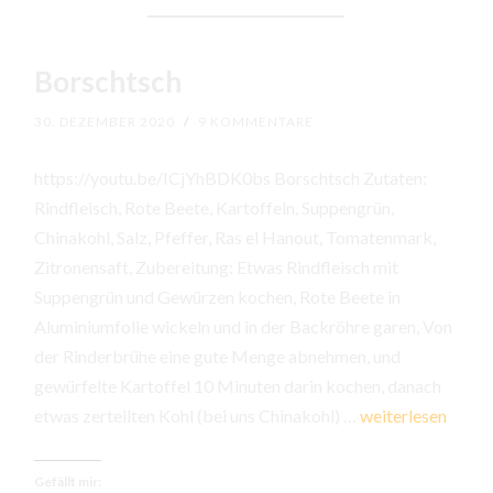
Borschtsch
30. DEZEMBER 2020
/
9 KOMMENTARE
https://youtu.be/ICjYhBDK0bs Borschtsch Zutaten:
Rindfleisch, Rote Beete, Kartoffeln, Suppengrün,
Chinakohl, Salz, Pfeffer, Ras el Hanout, Tomatenmark,
Zitronensaft, Zubereitung: Etwas Rindfleisch mit
Suppengrün und Gewürzen kochen, Rote Beete in
Aluminiumfolie wickeln und in der Backröhre garen, Von
der Rinderbrühe eine gute Menge abnehmen, und
gewürfelte Kartoffel 10 Minuten darin kochen, danach
Borschtsch
etwas zerteilten Kohl (bei uns Chinakohl) …
weiterlesen
Gefällt mir: