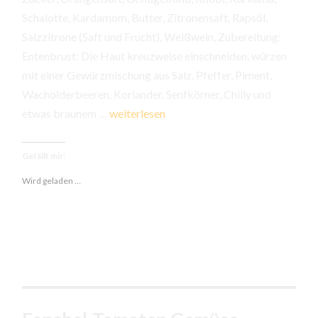
Schalotte, Kardamom, Butter, Zitronensaft, Rapsöl,
Salzzitrone (Saft und Frucht), Weißwein, Zubereitung:
Entenbrust: Die Haut kreuzweise einschneiden, würzen
mit einer Gewürzmischung aus Salz, Pfeffer, Piment,
Wacholderbeeren, Koriander, Senfkörner, Chilly und
Entenbrust,
etwas braunem …
weiterlesen
Orangensauce,
Klöße
Gefällt mir:
und
Wird geladen …
Chicoree