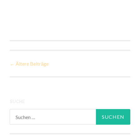
Beiträge-
←
Ältere Beiträge
Navigation
SUCHE
Suchen
nach: