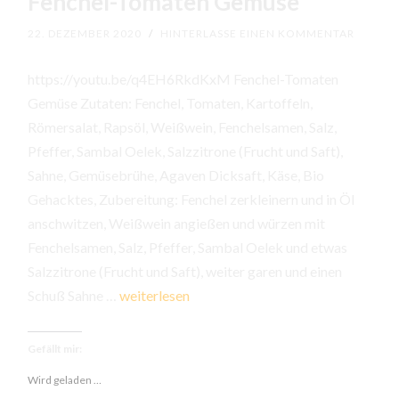
Fenchel-Tomaten Gemüse
22. DEZEMBER 2020
/
HINTERLASSE EINEN KOMMENTAR
https://youtu.be/q4EH6RkdKxM Fenchel-Tomaten
Gemüse Zutaten: Fenchel, Tomaten, Kartoffeln,
Römersalat, Rapsöl, Weißwein, Fenchelsamen, Salz,
Pfeffer, Sambal Oelek, Salzzitrone (Frucht und Saft),
Sahne, Gemüsebrühe, Agaven Dicksaft, Käse, Bio
Gehacktes, Zubereitung: Fenchel zerkleinern und in Öl
anschwitzen, Weißwein angießen und würzen mit
Fenchelsamen, Salz, Pfeffer, Sambal Oelek und etwas
Salzzitrone (Frucht und Saft), weiter garen und einen
Fenchel-
Schuß Sahne …
weiterlesen
Tomaten
Gemüse
Gefällt mir:
Wird geladen …