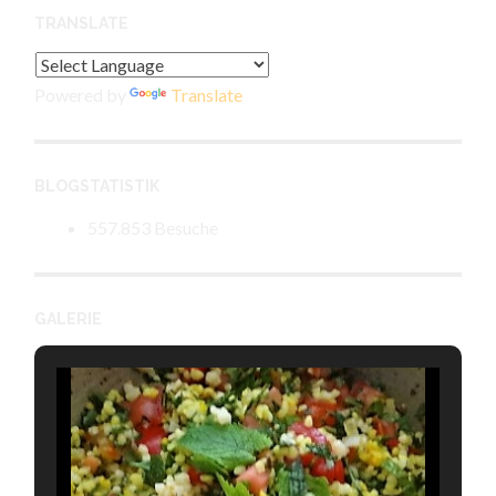
TRANSLATE
Powered by
Translate
BLOGSTATISTIK
557.853 Besuche
GALERIE