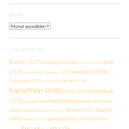
ARCHIV
Archiv
SCHLAGWÖRTER
Butter
(327)
Eier
Champignon
(183)
Chilli
(125)
Ei
(119)
Gewürze
(333)
(313)
Gemüse
(147)
Feldsalat
(118)
Gurkensalat
(157)
Kartoffel
(156)
Joghurt
(121)
Kartoffeln
(605)
Knoblauch
Knobi
(222)
(277)
Mehl
(264)
Milch
(210)
Muskat
Lorbeer
(176)
Paprika
(214)
Olivenöl
(222)
Nudeln
(146)
Olivenöl
(141)
(269)
Petersilie
pescetarisch
(218)
Parmesan
(151)