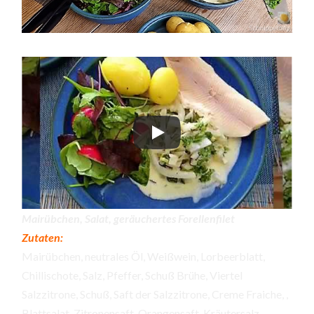
Mairübchen, Salat, geräuchertes Forellenfilet
Zutaten:
Mairübchen, neutrales Öl, Weißwein, Lorbeerblatt,
Chillischote, Salz, Pfeffer, Schuß Brühe, Viertel
Salzzitrone, Schuß, Saft der Salzzitrone, Creme Fraiche, ,
Blattsalat, Zitronensaft, Orangensaft, Kräutersalz,