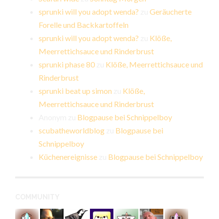
sprunki will you adopt wenda?
zu
Geräucherte
Forelle und Backkartoffeln
sprunki will you adopt wenda?
zu
Klöße,
Meerrettichsauce und Rinderbrust
sprunki phase 80
zu
Klöße, Meerrettichsauce und
Rinderbrust
sprunki beat up simon
zu
Klöße,
Meerrettichsauce und Rinderbrust
Anonym
zu
Blogpause bei Schnippelboy
scubatheworldblog
zu
Blogpause bei
Schnippelboy
Küchenereignisse
zu
Blogpause bei Schnippelboy
COMMUNITY