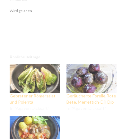
Wird geladen …
Ähnliche Beiträge
Gebratener Römersalat
Geräucherte Forelle,Rote
und Polenta
Bete, Merrettich-Dill Dip
In "Agaven Dicksaft"
In "Agaven Dicksaft"