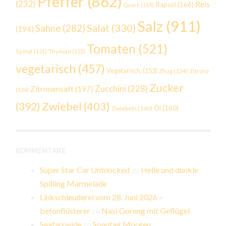
Pfeffer
(862)
(232)
Reis
Rapsöl
(166)
Quark
(119)
Salz
(911)
Salat
(330)
Sahne
(282)
(194)
Tomaten
(521)
Spinat
(121)
Thymian
(122)
vegetarisch
(457)
Vegetarisch.
(152)
Zhug
(134)
Zitrone
Zucker
Zucchini
(228)
Zitronensaft
(197)
(124)
Zwiebel
(403)
(392)
Öl
(160)
Zwiebeln
(140)
KOMMENTARE
Super Star Car Unblocked
zu
Helle und dunkle
Spilling Marmelade
Linkschleuderei vom 28. Juni 2026 –
betonflüsterer
zu
Nasi Goreng mit Geflügel
Seafarrwide
zu
Sonntag Morgen