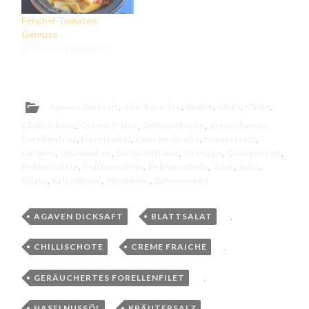
Fenchel-Tomaten
Gemüse
In "Agaven Dicksaft"
Agaven Dicksaft
,
Alle Gerichte
,
Brühe
,
Chilli
,
Chilly
,
Chillyschote
,
Creme fraice
,
Gemüsebrühe
,
geräuchertes
Forellenfilet
,
Haselnußöl
,
Knochenbrühe
,
Kräutersalz
,
Lorbeer
,
Mairübchen
,
Öl/Salzzitrone
,
Orangen
,
Orangensaft
,
Pellkartiffeln
,
Pellkartoffeln
,
Pellkartoffeln
,
Salat
,
Salat
,
Salate
,
Salzzitrone
,
Weißwein
,
Zitronensaft
AGAVEN DICKSAFT
,
BLATTSALAT
,
CHILLISCHOTE
,
CREME FRAICHE
,
GERÄUCHERTES FORELLENFILET
,
HASELNUSSÖL
,
KRÄUTERSALZ
,