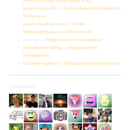
Meerrettichsauce und Rinderbrust
sprunki phase 80
zu
Klöße, Meerrettichsauce und
Rinderbrust
sprunki beat up simon
zu
Klöße,
Meerrettichsauce und Rinderbrust
Anonym
zu
Blogpause bei Schnippelboy
scubatheworldblog
zu
Blogpause bei
Schnippelboy
Küchenereignisse
zu
Blogpause bei Schnippelboy
COMMUNITY