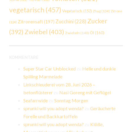
vegetarisch
(457)
Vegetarisch.
(152)
Zhug
(134)
Zitrone
Zucker
Zucchini
(228)
Zitronensaft
(197)
(124)
Zwiebel
(403)
(392)
Öl
(160)
Zwiebeln
(140)
KOMMENTARE
Super Star Car Unblocked
zu
Helle und dunkle
Spilling Marmelade
Linkschleuderei vom 28. Juni 2026 –
betonflüsterer
zu
Nasi Goreng mit Geflügel
Seafarrwide
zu
Sonntag Morgen
sprunki will you adopt wenda?
zu
Geräucherte
Forelle und Backkartoffeln
sprunki will you adopt wenda?
zu
Klöße,