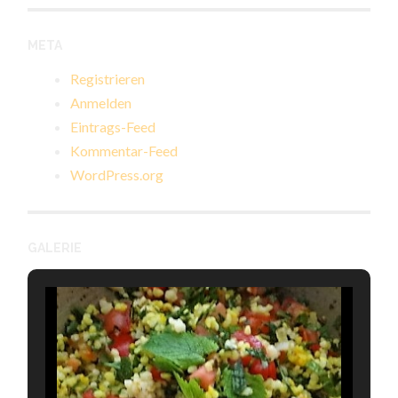
META
Registrieren
Anmelden
Eintrags-Feed
Kommentar-Feed
WordPress.org
GALERIE