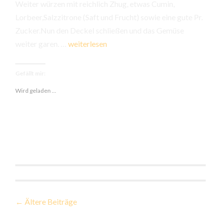
Weiter würzen mit reichlich Zhug, etwas Cumin,
Lorbeer,Salzzitrone (Saft und Frucht) sowie eine gute Pr.
Zucker.Nun den Deckel schließen und das Gemüse
Auberginen
weiter garen. …
weiterlesen
mit
Salzzitrone
Gefällt mir:
und
Wird geladen …
Beilagen
Beiträge-
←
Ältere Beiträge