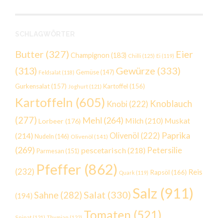
SCHLAGWÖRTER
Butter
(327)
Eier
Champignon
(183)
Chilli
(125)
Ei
(119)
Gewürze
(333)
(313)
Gemüse
(147)
Feldsalat
(118)
Gurkensalat
(157)
Kartoffel
(156)
Joghurt
(121)
Kartoffeln
(605)
Knoblauch
Knobi
(222)
(277)
Mehl
(264)
Milch
(210)
Muskat
Lorbeer
(176)
Paprika
(214)
Olivenöl
(222)
Nudeln
(146)
Olivenöl
(141)
(269)
Petersilie
pescetarisch
(218)
Parmesan
(151)
Pfeffer
(862)
(232)
Reis
Rapsöl
(166)
Quark
(119)
Salz
(911)
Salat
(330)
Sahne
(282)
(194)
Tomaten
(521)
Spinat
(121)
Thymian
(122)