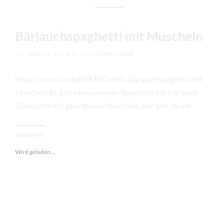
Bärlauchspaghetti mit Muscheln
23. JANUAR 2024
/
11 KOMMENTARE
https://youtu.be/pXfM7KGxm0o Bärlauchspaghetti mit
Muscheln Es gab einmal wieder Spaghetti mit Bärlauch.
Dieses mal mit gebratenen Muscheln, war sehr lecker.
Gefällt mir:
Wird geladen …