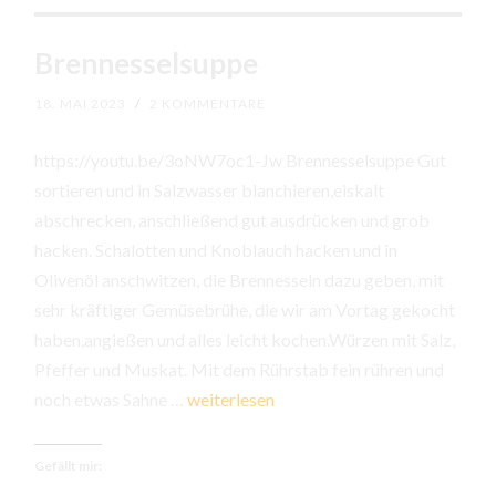
Brennesselsuppe
18. MAI 2023
/
2 KOMMENTARE
https://youtu.be/3oNW7oc1-Jw Brennesselsuppe Gut
sortieren und in Salzwasser blanchieren,eiskalt
abschrecken, anschließend gut ausdrücken und grob
hacken. Schalotten und Knoblauch hacken und in
Olivenöl anschwitzen, die Brennesseln dazu geben, mit
sehr kräftiger Gemüsebrühe, die wir am Vortag gekocht
haben,angießen und alles leicht kochen.Würzen mit Salz,
Pfeffer und Muskat. Mit dem Rührstab fein rühren und
Brennesselsuppe
noch etwas Sahne …
weiterlesen
Gefällt mir: