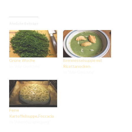
Ähnliche Beiträge
Grüne Woche
Brennesselsuppe mit
In "Alle Gerichte"
Ricottanocken
In "Alle Gerichte"
Feine
Kartoffelsuppe,Foccacia
In "Abendspaziergang"