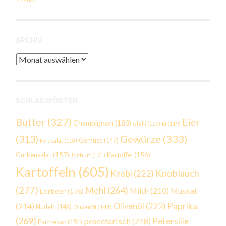
ARCHIV
Archiv
SCHLAGWÖRTER
Butter
(327)
Eier
Champignon
(183)
Chilli
(125)
Ei
(119)
Gewürze
(333)
(313)
Gemüse
(147)
Feldsalat
(118)
Gurkensalat
(157)
Kartoffel
(156)
Joghurt
(121)
Kartoffeln
(605)
Knoblauch
Knobi
(222)
(277)
Mehl
(264)
Milch
(210)
Muskat
Lorbeer
(176)
Paprika
(214)
Olivenöl
(222)
Nudeln
(146)
Olivenöl
(141)
(269)
Petersilie
pescetarisch
(218)
Parmesan
(151)