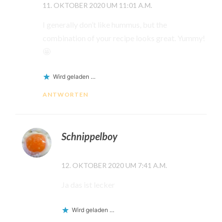
11. OKTOBER 2020 UM 11:01 A.M.
I generally don’t like hummus, but the
combination of your recipe looks great. Yummy!
🤩
Wird geladen …
ANTWORTEN
Schnippelboy
12. OKTOBER 2020 UM 7:41 A.M.
Ja das ist lecker
Wird geladen …