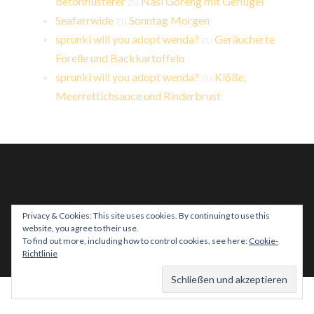
betonflüsterer
zu
Nasi Goreng mit Geflügel
Seafarrwide
zu
Sonntag Morgen
sprunki will you adopt wenda?
zu
Geräucherte
Forelle und Backkartoffeln
sprunki will you adopt wenda?
zu
Klöße,
Meerrettichsauce und Rinderbrust
Privacy & Cookies: This site uses cookies. By continuing to use this
website, you agree to their use.
PROUDLY POWERED BY WORDPRESS
|
THEME:
To find out more, including how to control cookies, see here:
Cookie-
HEMINGWAY REWRITTEN VON
ANDERS NORÉN
.
Richtlinie