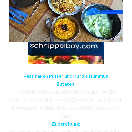
Pastinaken Puffer und Kürbis Hummus
Zutaten:
Hokkaido, Pastinaken, Kartoffeln, Salatgurke, Eier,
Mehl, Rapsöl, Pfeffer, Muskat Zitronenabrieb, Olivenöl,
Zitronensaft, Knoblauch, Cayennepfeffer, Sesampaste,
Salz,
Zubereitung:
Pastinaken schälen und raspeln, dazu einen kleinen Anteil