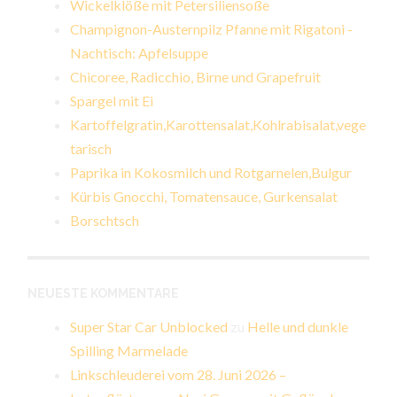
Wickelklöße mit Petersiliensoße
Champignon-Austernpilz Pfanne mit Rigatoni -
Nachtisch: Apfelsuppe
Chicoree, Radicchio, Birne und Grapefruit
Spargel mit Ei
Kartoffelgratin,Karottensalat,Kohlrabisalat,vege
tarisch
Paprika in Kokosmilch und Rotgarnelen,Bulgur
Kürbis Gnocchi, Tomatensauce, Gurkensalat
Borschtsch
NEUESTE KOMMENTARE
Super Star Car Unblocked
zu
Helle und dunkle
Spilling Marmelade
Linkschleuderei vom 28. Juni 2026 –