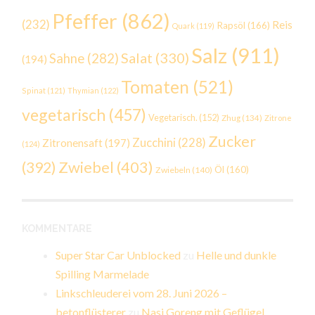
Pfeffer
(862)
(232)
Reis
Rapsöl
(166)
Quark
(119)
Salz
(911)
Salat
(330)
Sahne
(282)
(194)
Tomaten
(521)
Spinat
(121)
Thymian
(122)
vegetarisch
(457)
Vegetarisch.
(152)
Zhug
(134)
Zitrone
Zucker
Zucchini
(228)
Zitronensaft
(197)
(124)
Zwiebel
(403)
(392)
Öl
(160)
Zwiebeln
(140)
KOMMENTARE
Super Star Car Unblocked
zu
Helle und dunkle
Spilling Marmelade
Linkschleuderei vom 28. Juni 2026 –
betonflüsterer
zu
Nasi Goreng mit Geflügel