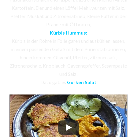
Kartoffeln, Eier und einen Löffel Mehl, würzen mit Salz,
Pfeffer, Muskat und Zitronenabrieb, kleine Puffer in der
Pfanne mit Öl braten,
Kürbis Hummus:
Kürbis in der Röhre in Folie garen und auskühlen lassen,
in einem passenden Gefäß mit dem Pürierstab pürieren,
hinein kommen, Olivenöl, Pfeffer, Zitronensaft,
Zitronenschale, Knoblauch, Cayennepfeffer, Sesampaste
und Salz,
Dazu gab es
Gurken Salat