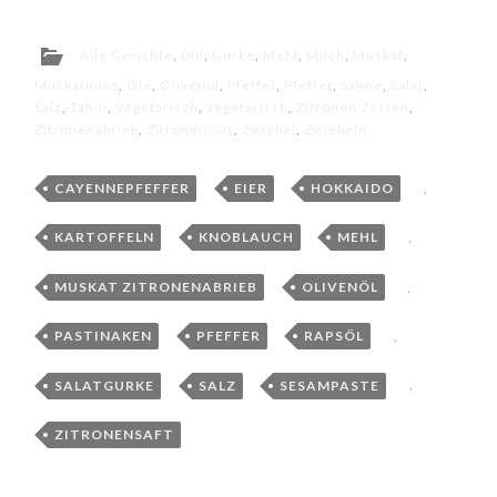
Alle Gerichte
,
Dill
,
Gurke
,
Mehl
,
Milch
,
Muskat
,
Muskatnuss
,
Öle
,
Olivenöl
,
Pfeffer
,
Pfeffer
,
Sahne
,
Salat
,
Salz
,
Tahin
,
Vegetarisch
,
vegetarisch
,
Zitronen Zesten
,
Zitronenabrieb
,
Zitronensaft
,
Zwiebel
,
Zwiebeln
CAYENNEPFEFFER
,
EIER
,
HOKKAIDO
,
KARTOFFELN
,
KNOBLAUCH
,
MEHL
,
MUSKAT ZITRONENABRIEB
,
OLIVENÖL
,
PASTINAKEN
,
PFEFFER
,
RAPSÖL
,
SALATGURKE
,
SALZ
,
SESAMPASTE
,
ZITRONENSAFT