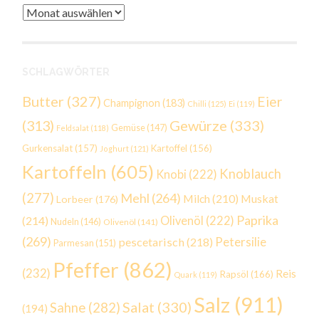
Archiv
SCHLAGWÖRTER
Butter
(327)
Eier
Champignon
(183)
Chilli
(125)
Ei
(119)
Gewürze
(333)
(313)
Gemüse
(147)
Feldsalat
(118)
Gurkensalat
(157)
Kartoffel
(156)
Joghurt
(121)
Kartoffeln
(605)
Knoblauch
Knobi
(222)
(277)
Mehl
(264)
Milch
(210)
Muskat
Lorbeer
(176)
Paprika
(214)
Olivenöl
(222)
Nudeln
(146)
Olivenöl
(141)
(269)
Petersilie
pescetarisch
(218)
Parmesan
(151)
Pfeffer
(862)
(232)
Reis
Rapsöl
(166)
Quark
(119)
Salz
(911)
Salat
(330)
Sahne
(282)
(194)