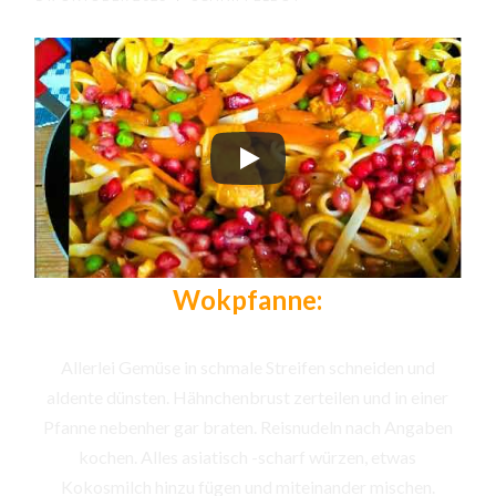
Wokpfanne:
Allerlei Gemüse in schmale Streifen schneiden und
aldente dünsten. Hähnchenbrust zerteilen und in einer
Pfanne nebenher gar braten. Reisnudeln nach Angaben
kochen. Alles asiatisch -scharf würzen, etwas
Kokosmilch hinzu fügen und miteinander mischen.