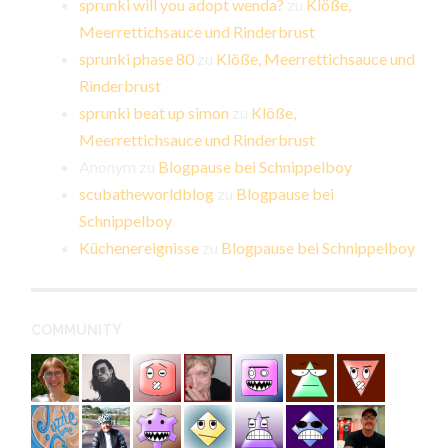
sprunki will you adopt wenda?
zu
Klöße,
Meerrettichsauce und Rinderbrust
sprunki phase 80
zu
Klöße, Meerrettichsauce und
Rinderbrust
sprunki beat up simon
zu
Klöße,
Meerrettichsauce und Rinderbrust
Anonym
zu
Blogpause bei Schnippelboy
scubatheworldblog
zu
Blogpause bei
Schnippelboy
Küchenereignisse
zu
Blogpause bei Schnippelboy
COMMUNITY