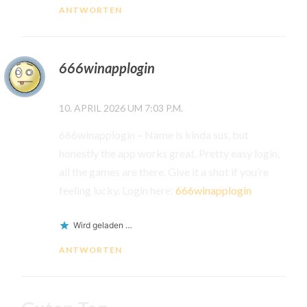
ANTWORTEN
666winapplogin
10. APRIL 2026 UM 7:03 P.M.
666winapplogin – Name is kinda sus, but
honestly the app works great. Pretty easy login,
all the games are there. Give it a shot if you’re
feeling lucky. Login here:
666winapplogin
Wird geladen …
ANTWORTEN