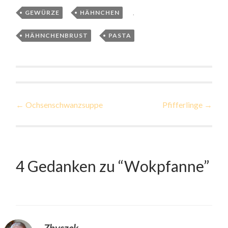
GEWÜRZE
,
HÄHNCHEN
,
HÄHNCHENBRUST
,
PASTA
Beitragsnavigation
←
Ochsenschwanzsuppe
Pfifferlinge
→
4 Gedanken zu “
Wokpfanne
”
Zbyszek