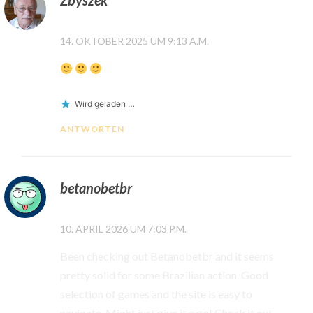
14. OKTOBER 2025 UM 9:13 A.M.
Wird geladen …
ANTWORTEN
betanobetbr
10. APRIL 2026 UM 7:03 P.M.
Been checking out Betanobetbr and it seems
pretty solid for some Brazilian action. Good
selection of games and the site is easy to
navigate. Might just give it a go! Check it out