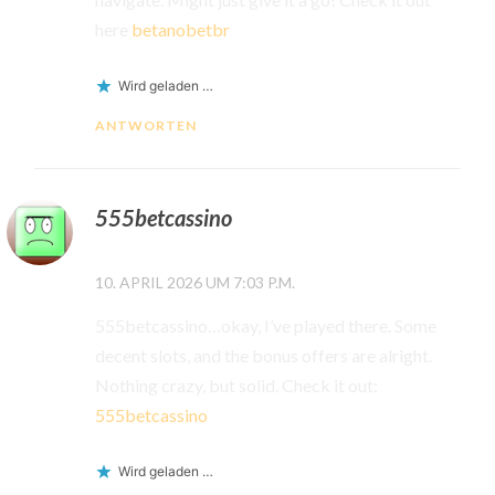
here
betanobetbr
Wird geladen …
ANTWORTEN
555betcassino
10. APRIL 2026 UM 7:03 P.M.
555betcassino…okay, I’ve played there. Some
decent slots, and the bonus offers are alright.
Nothing crazy, but solid. Check it out:
555betcassino
Wird geladen …