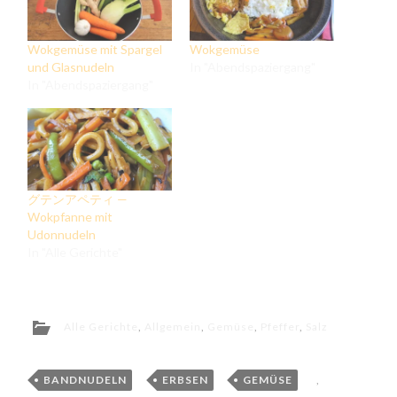
Wokgemüse mit Spargel
Wokgemüse
und Glasnudeln
In "Abendspaziergang"
In "Abendspaziergang"
グテンアペティ —
Wokpfanne mit
Udonnudeln
In "Alle Gerichte"
Alle Gerichte
,
Allgemein
,
Gemüse
,
Pfeffer
,
Salz
BANDNUDELN
,
ERBSEN
,
GEMÜSE
,