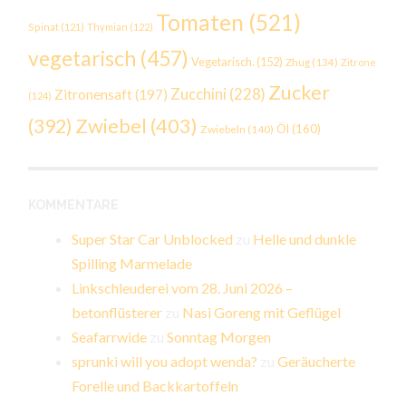
Tomaten
(521)
Spinat
(121)
Thymian
(122)
vegetarisch
(457)
Vegetarisch.
(152)
Zhug
(134)
Zitrone
Zucker
Zucchini
(228)
Zitronensaft
(197)
(124)
Zwiebel
(403)
(392)
Öl
(160)
Zwiebeln
(140)
KOMMENTARE
Super Star Car Unblocked
zu
Helle und dunkle
Spilling Marmelade
Linkschleuderei vom 28. Juni 2026 –
betonflüsterer
zu
Nasi Goreng mit Geflügel
Seafarrwide
zu
Sonntag Morgen
sprunki will you adopt wenda?
zu
Geräucherte
Forelle und Backkartoffeln