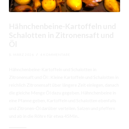
Hähnchenbeine-Kartoffeln und
Schalotten in Zitronensaft und
Öl
8. MÄRZ 2026
/
4 KOMMENTARE
Hähnchenbeine-Kartoffeln und Schalotten in
Zitronensaft und Öl : Kleine Kartoffeln und Schalotten in
reichlich Zitronensaft über längere Zeit einlegen, danach
die gleiche Menge Öl dazu gegeben. Hähnchenbeine in
eine Pfanne geben, Kartoffeln und Schalotten ebenfalls
und Zitronen-Öl darüber verteilen. Salzen und pfeffern
und ab in die Röhre für etwa 45Min..