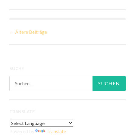
Beiträge-
←
Ältere Beiträge
Navigation
SUCHE
Suchen
nach:
TRANSLATE
Powered by
Translate