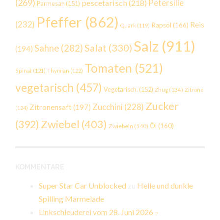
(269)
Petersilie
pescetarisch
(218)
Parmesan
(151)
Pfeffer
(862)
(232)
Reis
Rapsöl
(166)
Quark
(119)
Salz
(911)
Salat
(330)
Sahne
(282)
(194)
Tomaten
(521)
Spinat
(121)
Thymian
(122)
vegetarisch
(457)
Vegetarisch.
(152)
Zhug
(134)
Zitrone
Zucker
Zucchini
(228)
Zitronensaft
(197)
(124)
Zwiebel
(403)
(392)
Öl
(160)
Zwiebeln
(140)
KOMMENTARE
Super Star Car Unblocked
zu
Helle und dunkle
Spilling Marmelade
Linkschleuderei vom 28. Juni 2026 –