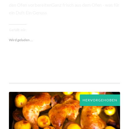
den Ofen vorbereitenGanz frisch aus dem Ofen - was für
ein Duft Ein Genuss
Gefällt mir:
Wird geladen …
HERVORGEHOBEN