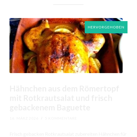
HERVORGEHOBEN
Hähnchen aus dem Römertopf
mit Rotkrautsalat und frisch
gebackenem Baguette
16. MÄRZ 2026
/
5 KOMMENTARE
Frisch gebacken Rotkrautsalat zubereiten Hähnchen für