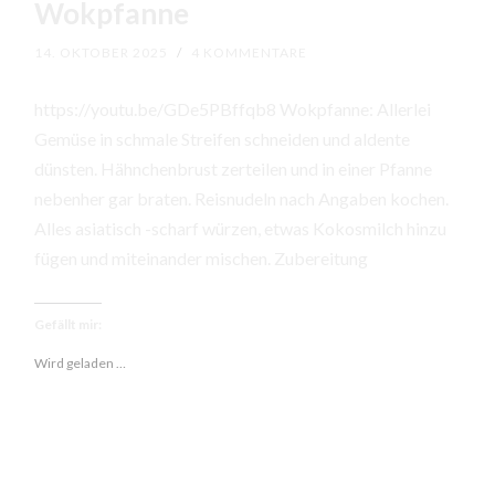
Wokpfanne
14. OKTOBER 2025
/
4 KOMMENTARE
https://youtu.be/GDe5PBffqb8 Wokpfanne: Allerlei
Gemüse in schmale Streifen schneiden und aldente
dünsten. Hähnchenbrust zerteilen und in einer Pfanne
nebenher gar braten. Reisnudeln nach Angaben kochen.
Alles asiatisch -scharf würzen, etwas Kokosmilch hinzu
fügen und miteinander mischen. Zubereitung
Gefällt mir:
Wird geladen …