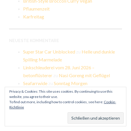
British-Style Broccoli Curry Vegan
Pflaumenzeit
Karfreitag
NEUESTE KOMMENTARE
Super Star Car Unblocked
zu
Helle und dunkle
Spilling Marmelade
Linkschleuderei vom 28. Juni 2026 –
betonflüsterer
zu
Nasi Goreng mit Geflügel
Seafarrwide
zu
Sonntag Morgen
sprunki will you adopt wenda?
zu
Geräucherte
Privacy & Cookies: This site uses cookies. By continuing to use this
website, you agree to their use.
Forelle und Backkartoffeln
To find out more, including how to control cookies, see here:
Cookie-
sprunki will you adopt wenda?
zu
Klöße,
Richtlinie
Meerrettichsauce und Rinderbrust