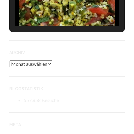
ARCHIV
Archiv
BLOGSTATISTIK
557.858 Besuche
META