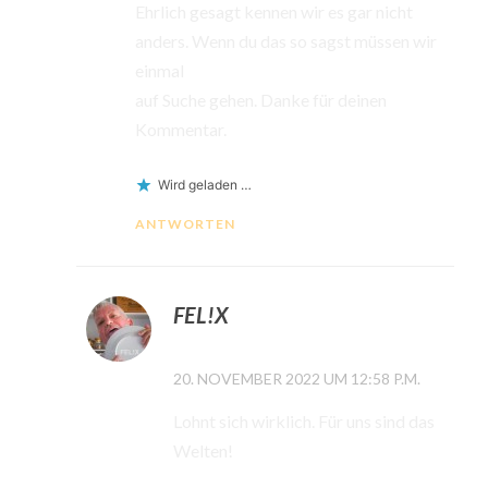
Ehrlich gesagt kennen wir es gar nicht
anders. Wenn du das so sagst müssen wir
einmal
auf Suche gehen. Danke für deinen
Kommentar.
Wird geladen …
ANTWORTEN
FEL!X
20. NOVEMBER 2022 UM 12:58 P.M.
Lohnt sich wirklich. Für uns sind das
Welten!