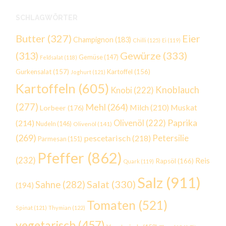
SCHLAGWÖRTER
Butter
(327)
Eier
Champignon
(183)
Chilli
(125)
Ei
(119)
Gewürze
(333)
(313)
Gemüse
(147)
Feldsalat
(118)
Gurkensalat
(157)
Kartoffel
(156)
Joghurt
(121)
Kartoffeln
(605)
Knoblauch
Knobi
(222)
(277)
Mehl
(264)
Milch
(210)
Muskat
Lorbeer
(176)
Paprika
(214)
Olivenöl
(222)
Nudeln
(146)
Olivenöl
(141)
(269)
Petersilie
pescetarisch
(218)
Parmesan
(151)
Pfeffer
(862)
(232)
Reis
Rapsöl
(166)
Quark
(119)
Salz
(911)
Salat
(330)
Sahne
(282)
(194)
Tomaten
(521)
Spinat
(121)
Thymian
(122)
vegetarisch
(457)