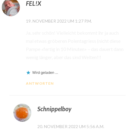
FEL!X
19. NOVEMBER 2022 UM 1:27 P.M.
Ja, sehr schön! Vielleicht bekommt ihr ja auch
mal etwas gröberen Polentagriess (nicht diese
Pampe «fertig in 10 Minuten» – das dauert dann
wenig länger, aber das sind Welten!!!
Wird geladen …
ANTWORTEN
Schnippelboy
20. NOVEMBER 2022 UM 5:56 A.M.