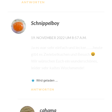
ANTWORTEN
Schnippelboy
19. NOVEMBER 2022 UM 8:57 A.M.
Ja es war sehr einfach und lecker…….heute
gibt es Zwiebelkuchen und Besuch.
Wir wünschen Euch ein wunderschönes,
leider sehr kaltes Wochenende!
Wird geladen …
ANTWORTEN
cahama