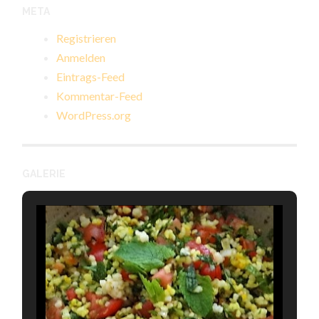
META
Registrieren
Anmelden
Eintrags-Feed
Kommentar-Feed
WordPress.org
GALERIE