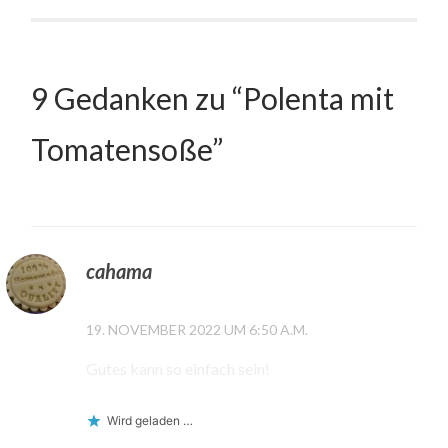
9 Gedanken zu “
Polenta mit
Tomatensoße
”
cahama
19. NOVEMBER 2022 UM 6:50 A.M.
Gutes kann so einfach sein!
Wird geladen …