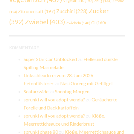
Vegetarisch.
(152)
Zhug
(134)
Zitrone
Zucker
Zucchini
(228)
Zitronensaft
(197)
(124)
Zwiebel
(403)
(392)
Öl
(160)
Zwiebeln
(140)
KOMMENTARE
Super Star Car Unblocked
zu
Helle und dunkle
Spilling Marmelade
Linkschleuderei vom 28. Juni 2026 –
betonflüsterer
zu
Nasi Goreng mit Geflügel
Seafarrwide
zu
Sonntag Morgen
sprunki will you adopt wenda?
zu
Geräucherte
Forelle und Backkartoffeln
sprunki will you adopt wenda?
zu
Klöße,
Meerrettichsauce und Rinderbrust
sprunki phase 80
zu
Klöße, Meerrettichsauce und