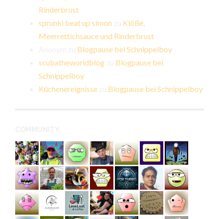
Rinderbrust
sprunki beat up simon
zu
Klöße,
Meerrettichsauce und Rinderbrust
Anonym
zu
Blogpause bei Schnippelboy
scubatheworldblog
zu
Blogpause bei
Schnippelboy
Küchenereignisse
zu
Blogpause bei Schnippelboy
COMMUNITY