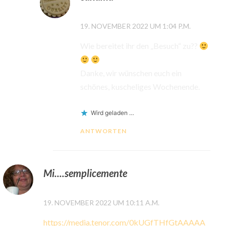
19. NOVEMBER 2022 UM 1:04 P.M.
Wie bereitet ihr den „Besuch“ zu??
Danke, wir wünschen euch ein
schönes, kuscheliges Wochenende.
Wird geladen …
ANTWORTEN
Mi....semplicemente
19. NOVEMBER 2022 UM 10:11 A.M.
https://media.tenor.com/0kUGfTHfGtAAAAA