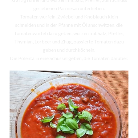
geriebenen Parmesan unterheben.
Tomaten würfeln, Zwiebel und Knoblauch klein
schneiden und in der Pfanne mit Öl anschwitzen, die
Tomatenwürfel dazu geben, würzen mit Salz, Pfeffer,
Thymian, Lorbeer und Zhug, passierte Tomaten dazu
geben und durchköcheln.
Die Polenta in eine Schüssel geben, die Tomaten darüber.