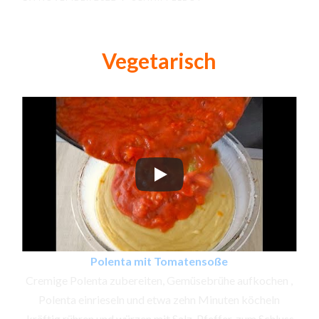
Vegetarisch
Polenta mit Tomatensoße
Cremige Polenta zubereiten, Gemüsebrühe aufkochen ,
Polenta einrieseln und etwa zehn Minuten köcheln
,kräftig rühren und würzen mit Salz, Pfeffer, zum Schluss