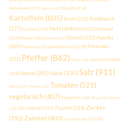
Gurkensalat
(157)
Kartoffel
(156)
Joghurt
(121)
Kartoffeln
(605)
Knoblauch
Knobi
(222)
(277)
Mehl
(264)
Milch
(210)
Muskat
Lorbeer
(176)
Paprika
(214)
Olivenöl
(222)
Nudeln
(146)
Olivenöl
(141)
(269)
Petersilie
pescetarisch
(218)
Parmesan
(151)
Pfeffer
(862)
(232)
Reis
Rapsöl
(166)
Quark
(119)
Salz
(911)
Salat
(330)
Sahne
(282)
(194)
Tomaten
(521)
Spinat
(121)
Thymian
(122)
vegetarisch
(457)
Vegetarisch.
(152)
Zhug
(134)
Zitrone
Zucker
Zucchini
(228)
Zitronensaft
(197)
(124)
Zwiebel
(403)
(392)
Öl
(160)
Zwiebeln
(140)