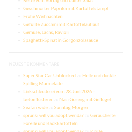
Reste vom Vortag und bunter Salat
Geschmorter Paprika mit Kartoffelstampf
Frohe Weihnachten
Gefüllte Zucchini mit Kartoffelauflauf
Gemüse, Lachs, Ravioli
Spaghetti-Spinat in Gorgonzolasauce
NEUESTE KOMMENTARE
Super Star Car Unblocked
zu
Helle und dunkle
Spilling Marmelade
Linkschleuderei vom 28. Juni 2026 –
betonflüsterer
zu
Nasi Goreng mit Geflügel
Seafarrwide
zu
Sonntag Morgen
sprunki will you adopt wenda?
zu
Geräucherte
Forelle und Backkartoffeln
sprunki will you adopt wenda?
zu
Klöße,