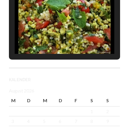
KALENDER
August 2026
M
D
M
D
F
S
S
1
2
3
4
5
6
7
8
9