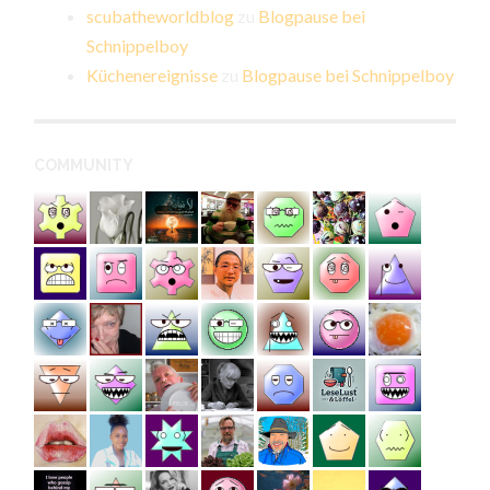
scubatheworldblog
zu
Blogpause bei
Schnippelboy
Küchenereignisse
zu
Blogpause bei Schnippelboy
COMMUNITY