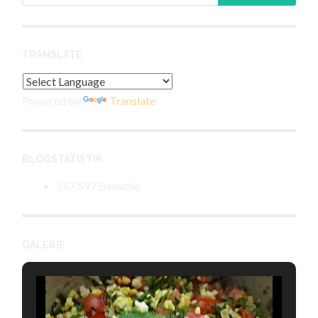
TRANSLATE
Powered by
Translate
BLOGSTATISTIK
557.597 Besuche
GALERIE