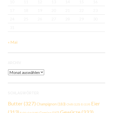
10
11
12
13
14
15
16
17
18
19
20
21
22
23
24
25
26
27
28
29
30
31
« Mai
ARCHIV
Archiv
SCHLAGWÖRTER
Butter
(327)
Eier
Champignon
(183)
Chilli
(125)
Ei
(119)
Gewürze
(333)
(313)
Gemüse
(147)
Feldsalat
(118)