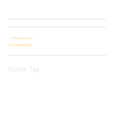
Beitragsnavigation
←
Polenta mit
Tomatensoße
Guten Tag