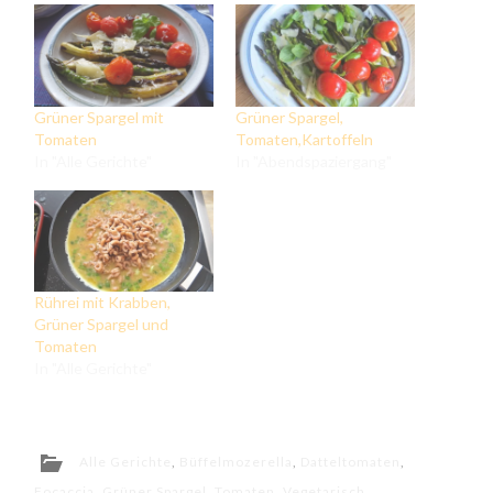
Grüner Spargel mit
Grüner Spargel,
Tomaten
Tomaten,Kartoffeln
In "Alle Gerichte"
In "Abendspaziergang"
Rührei mit Krabben,
Grüner Spargel und
Tomaten
In "Alle Gerichte"
Alle Gerichte
,
Büffelmozerella
,
Datteltomaten
,
Focaccia
,
Grüner Spargel
,
Tomaten
,
Vegetarisch