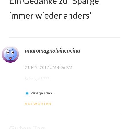
Ein Gedanke zu “
Spargel
immer wieder anders
”
unaromagnolaincucina
21. MAI 2017 UM 4:06 P.M.
Sehr gut! ???
Wird geladen …
ANTWORTEN
Guten Tag