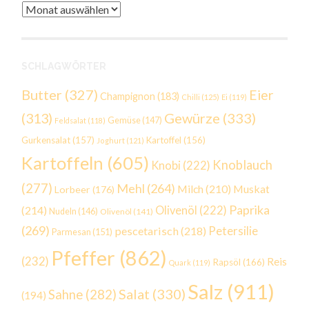
Archiv
SCHLAGWÖRTER
Butter
(327)
Eier
Champignon
(183)
Chilli
(125)
Ei
(119)
Gewürze
(333)
(313)
Gemüse
(147)
Feldsalat
(118)
Gurkensalat
(157)
Kartoffel
(156)
Joghurt
(121)
Kartoffeln
(605)
Knoblauch
Knobi
(222)
(277)
Mehl
(264)
Milch
(210)
Muskat
Lorbeer
(176)
Paprika
(214)
Olivenöl
(222)
Nudeln
(146)
Olivenöl
(141)
(269)
Petersilie
pescetarisch
(218)
Parmesan
(151)
Pfeffer
(862)
(232)
Reis
Rapsöl
(166)
Quark
(119)
Salz
(911)
Salat
(330)
Sahne
(282)
(194)