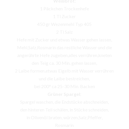
Weißbrot:
1 Päckchen Trockenhefe
1 Tl Zucker
450 gr Wezenmehl Typ 405
2 Tl Salz
Hefe mit Zucker und etwas Wasser gehen lassen,
Mehl,Salz,Rosmarin das restliche Wasser und die
angerührte Hefe zugeben,alles verrühren,kneten
den Teig ca. 30 Min. gehen lassen,
2 Laibe formen,etwas Eigelb mit Wasser verrühren
und die Laibe bestreichen,
bei 200° ca 25-30 Min. Backen
Grüner Spargel:
Spargel waschen, die Endstücke abschneiden,
den hinteren Teil schälen, in Stücke schneiden,
in Olivenöl braten, würzen,Salz,Pfeffer,
Rosmarin