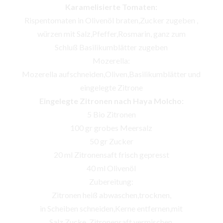
Karamelisierte Tomaten:
Rispentomaten in Olivenöl braten,Zucker zugeben ,
würzen mit Salz,Pfeffer,Rosmarin, ganz zum
Schluß Basilikumblätter zugeben
Mozerella:
Mozerella aufschneiden,Oliven,Basilikumblätter und
eingelegte Zitrone
Eingelegte Zitronen nach Haya Molcho:
5 Bio Zitronen
100 gr grobes Meersalz
50 gr Zucker
20 ml Zitronensaft frisch gepresst
40 ml Olivenöl
Zubereitung:
Zitronen heiß abwaschen,trocknen,
in Scheiben schneiden,Kerne entfernen,mit
Salz,Zucke, Zitronensaft vermischen,