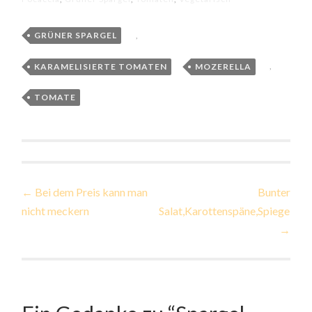
GRÜNER SPARGEL
,
KARAMELISIERTE TOMATEN
,
MOZERELLA
,
TOMATE
Beitragsnavigation
←
Bei dem Preis kann man
Bunter
nicht meckern
Salat,Karottenspäne,Spiegelei
→