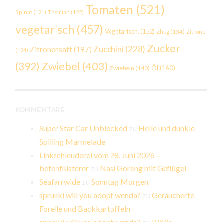
Tomaten
(521)
Spinat
(121)
Thymian
(122)
vegetarisch
(457)
Vegetarisch.
(152)
Zhug
(134)
Zitrone
Zucker
Zucchini
(228)
Zitronensaft
(197)
(124)
Zwiebel
(403)
(392)
Öl
(160)
Zwiebeln
(140)
KOMMENTARE
Super Star Car Unblocked
zu
Helle und dunkle
Spilling Marmelade
Linkschleuderei vom 28. Juni 2026 –
betonflüsterer
zu
Nasi Goreng mit Geflügel
Seafarrwide
zu
Sonntag Morgen
sprunki will you adopt wenda?
zu
Geräucherte
Forelle und Backkartoffeln
sprunki will you adopt wenda?
zu
Klöße,