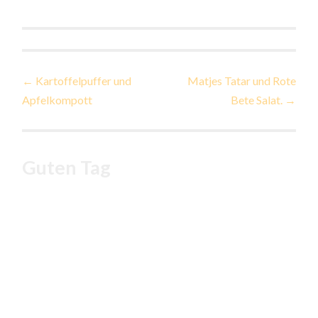
Beitragsnavigation
←
Kartoffelpuffer und
Matjes Tatar und Rote
Apfelkompott
Bete Salat.
→
Guten Tag