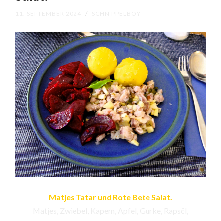
11. SEPTEMBER 2024
/
SCHNIPPELBOY
Matjes Tatar und Rote Bete Salat.
Matjes, Zwiebel, Kapern, Apfel, Gurke, Rapsöl,