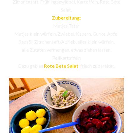
Zitronensaft, Frühlingszwiebel, Kartoffeln, Rote Bete
Salat,
Zubereitung:
Matjes Tatar
Matjes klein würfeln, Zwiebel, Kapern, Gurke, Apfel
Rapsöl, Zitronensaft/Abrieb, alles klein würfeln,
alle Zutaten vermengen, etwas ziehen lassen,
Pellkartoffeln
Dazu gab es
Rote Bete Salat
, frisch zubereitet.