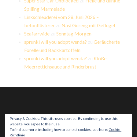
Super Star Car Unblocked
zu
Helle und dunkle
Spilling Marmelade
Linkschleuderei vom 28. Juni 2026 –
betonflüsterer
zu
Nasi Goreng mit Geflügel
Seafarrwide
zu
Sonntag Morgen
sprunki will you adopt wenda?
zu
Geräucherte
Forelle und Backkartoffeln
sprunki will you adopt wenda?
zu
Klöße,
Meerrettichsauce und Rinderbrust
Privacy & Cookies: This site uses cookies. By continuing to use this
website, you agree to their use.
PROUDLY POWERED BY WORDPRESS
|
THEME:
To find out more, including how to control cookies, see here:
Cookie-
HEMINGWAY REWRITTEN VON
ANDERS NORÉN
.
Richtlinie