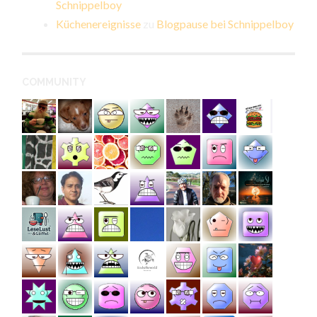
Schnippelboy
Küchenereignisse
zu
Blogpause bei Schnippelboy
COMMUNITY