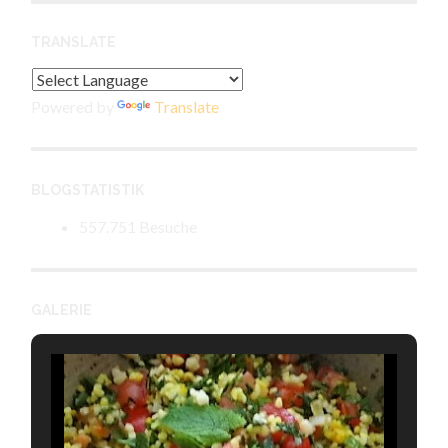
TRANSLATE
Powered by
Translate
BLOGSTATISTIK
557.751 Besuche
GALERIE