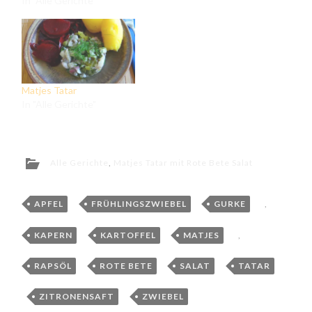
In "Alle Gerichte"
Matjes Tatar
In "Alle Gerichte"
Alle Gerichte
,
Matjes Tatar mit Rote Bete Salat
APFEL
,
FRÜHLINGSZWIEBEL
,
GURKE
,
KAPERN
,
KARTOFFEL
,
MATJES
,
RAPSÖL
,
ROTE BETE
,
SALAT
,
TATAR
,
ZITRONENSAFT
,
ZWIEBEL