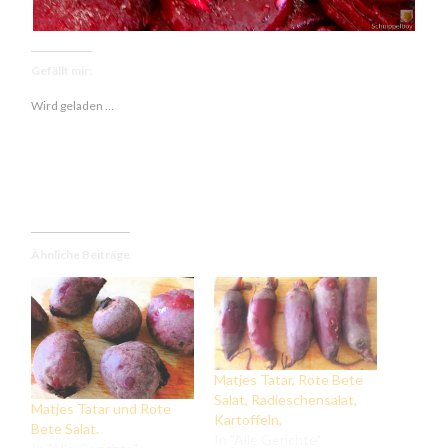
Gefällt mir:
Wird geladen …
Ähnliche Beiträge
Matjes Tatar, Rote Bete
Salat, Radieschensalat,
Matjes Tatar und Rote
Kartoffeln,
Bete Salat.
In "Alle Gerichte"