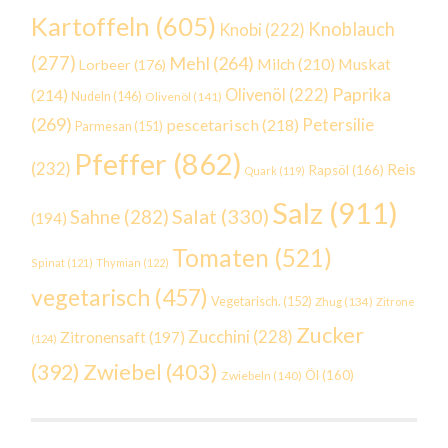
Kartoffeln
(605)
Knoblauch
Knobi
(222)
(277)
Mehl
(264)
Milch
(210)
Muskat
Lorbeer
(176)
Paprika
(214)
Olivenöl
(222)
Nudeln
(146)
Olivenöl
(141)
(269)
Petersilie
pescetarisch
(218)
Parmesan
(151)
Pfeffer
(862)
(232)
Reis
Rapsöl
(166)
Quark
(119)
Salz
(911)
Salat
(330)
Sahne
(282)
(194)
Tomaten
(521)
Spinat
(121)
Thymian
(122)
vegetarisch
(457)
Vegetarisch.
(152)
Zhug
(134)
Zitrone
Zucker
Zucchini
(228)
Zitronensaft
(197)
(124)
Zwiebel
(403)
(392)
Öl
(160)
Zwiebeln
(140)