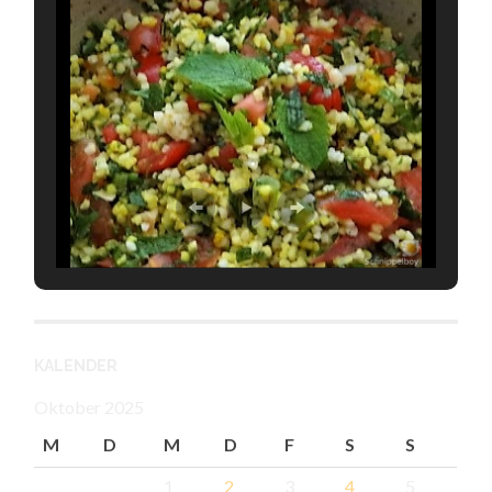
KALENDER
Oktober 2025
M
D
M
D
F
S
S
1
2
3
4
5