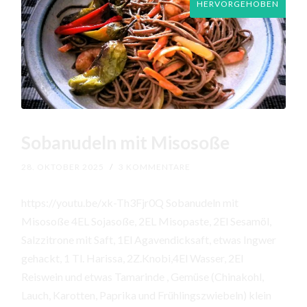
HERVORGEHOBEN
Sobanudeln mit Misosoße
28. OKTOBER 2025
/
3 KOMMENTARE
https://youtu.be/xk-Th3Fjr0Q Sobanudeln mit
Misosoße 4EL Sojasoße, 2EL Misopaste, 2El Sesamöl,
Salzzitrone mit Saft, 1El Agavendicksaft, etwas Ingwer
gehackt, 1 Tl. Harissa, 2Z.Knobi,4El Wasser, 2El
Reiswein und etwas Tamarinde , Gemüse (Chinakohl,
Lauch, Karotten, Paprika und Frühlingszwiebeln) klein