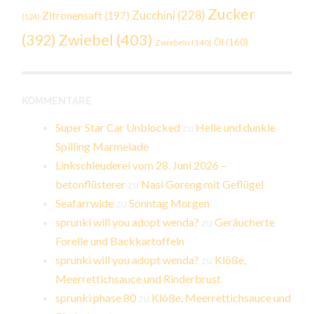
Zucker
Zucchini
(228)
Zitronensaft
(197)
(124)
Zwiebel
(403)
(392)
Öl
(160)
Zwiebeln
(140)
KOMMENTARE
Super Star Car Unblocked
zu
Helle und dunkle
Spilling Marmelade
Linkschleuderei vom 28. Juni 2026 –
betonflüsterer
zu
Nasi Goreng mit Geflügel
Seafarrwide
zu
Sonntag Morgen
sprunki will you adopt wenda?
zu
Geräucherte
Forelle und Backkartoffeln
sprunki will you adopt wenda?
zu
Klöße,
Meerrettichsauce und Rinderbrust
sprunki phase 80
zu
Klöße, Meerrettichsauce und