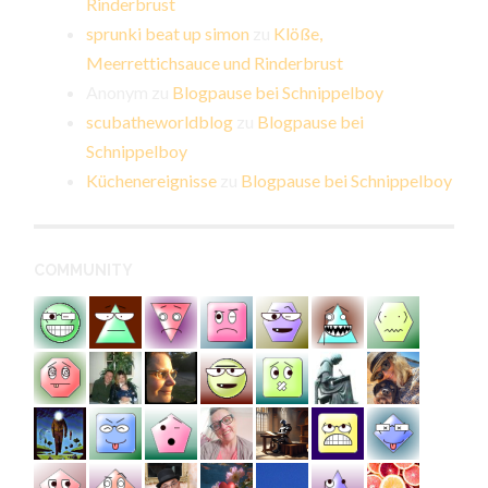
Rinderbrust
sprunki beat up simon
zu
Klöße,
Meerrettichsauce und Rinderbrust
Anonym
zu
Blogpause bei Schnippelboy
scubatheworldblog
zu
Blogpause bei
Schnippelboy
Küchenereignisse
zu
Blogpause bei Schnippelboy
COMMUNITY