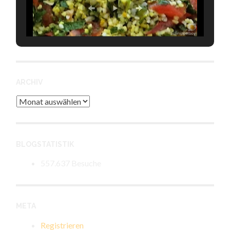
ARCHIV
Archiv
BLOGSTATISTIK
557.637 Besuche
META
Registrieren