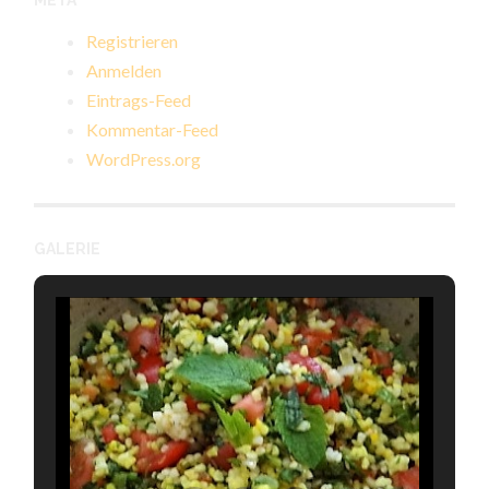
META
Registrieren
Anmelden
Eintrags-Feed
Kommentar-Feed
WordPress.org
GALERIE