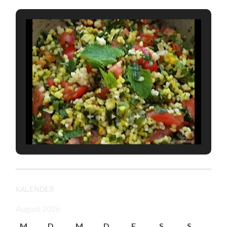
KALENDER
August 2026
M
D
M
D
F
S
S