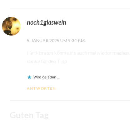
noch1glaswein
5. JANUAR 2025 UM 9:34 P.M.
Hackbraten könnte ich auch mal wieder machen,
danke für den Tipp
Wird geladen …
ANTWORTEN
Guten Tag