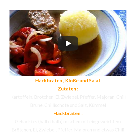
Hackbraten , Klöße und Salat
Zutaten :
Kartoffeln, Brötchen, Ei, Zwiebel, Pfeffer, Majoran, Chili
Brühe, Chillischote und Salz, Kümmel
Hackbraten :
Gehacktes (halb+halb) mischen mit eingeweichtem
Brötchen, Ei, Zwiebel, Pfeffer, Majoran und etwas Chili