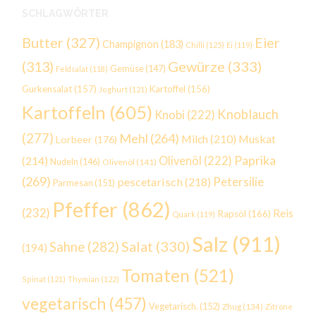
SCHLAGWÖRTER
Butter
(327)
Eier
Champignon
(183)
Chilli
(125)
Ei
(119)
Gewürze
(333)
(313)
Gemüse
(147)
Feldsalat
(118)
Gurkensalat
(157)
Kartoffel
(156)
Joghurt
(121)
Kartoffeln
(605)
Knoblauch
Knobi
(222)
(277)
Mehl
(264)
Milch
(210)
Muskat
Lorbeer
(176)
Paprika
(214)
Olivenöl
(222)
Nudeln
(146)
Olivenöl
(141)
(269)
Petersilie
pescetarisch
(218)
Parmesan
(151)
Pfeffer
(862)
(232)
Reis
Rapsöl
(166)
Quark
(119)
Salz
(911)
Salat
(330)
Sahne
(282)
(194)
Tomaten
(521)
Spinat
(121)
Thymian
(122)
vegetarisch
(457)
Vegetarisch.
(152)
Zhug
(134)
Zitrone