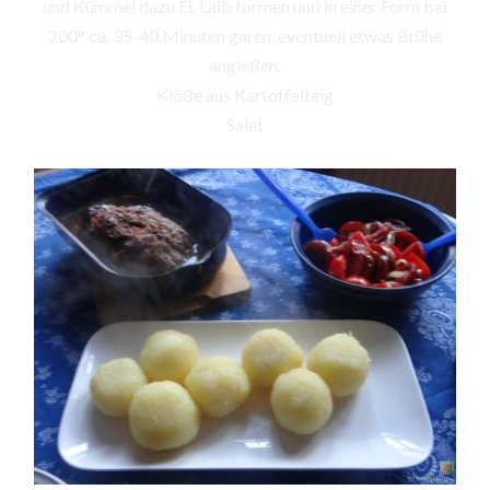
und Kümmel dazu Ei, Laib formen und in einer Form bei
200° ca. 35-40 Minuten garen, eventuell etwas Brühe
angießen.
Klöße aus Kartoffelteig
Salat