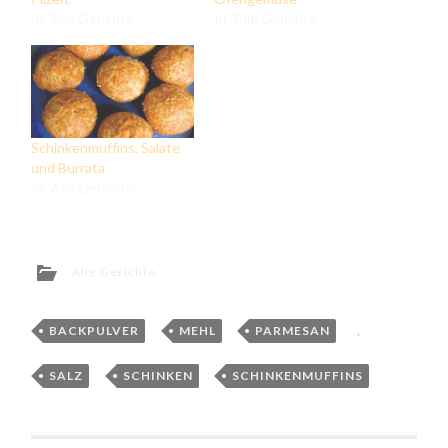
In "Alle Gerichte"
In "Alle Gerichte"
Schinkenmuffins, Salate
und Burrata
In "Alle Gerichte"
Alle Gerichte
BACKPULVER
,
MEHL
,
PARMESAN
,
SALZ
,
SCHINKEN
,
SCHINKENMUFFINS