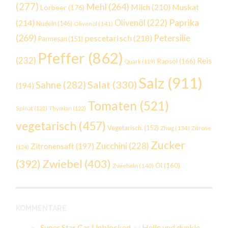
(277)
Mehl
(264)
Milch
(210)
Muskat
Lorbeer
(176)
Paprika
(214)
Olivenöl
(222)
Nudeln
(146)
Olivenöl
(141)
(269)
Petersilie
pescetarisch
(218)
Parmesan
(151)
Pfeffer
(862)
(232)
Reis
Rapsöl
(166)
Quark
(119)
Salz
(911)
Salat
(330)
Sahne
(282)
(194)
Tomaten
(521)
Spinat
(121)
Thymian
(122)
vegetarisch
(457)
Vegetarisch.
(152)
Zhug
(134)
Zitrone
Zucker
Zucchini
(228)
Zitronensaft
(197)
(124)
Zwiebel
(403)
(392)
Öl
(160)
Zwiebeln
(140)
KOMMENTARE
Super Star Car Unblocked
zu
Helle und dunkle