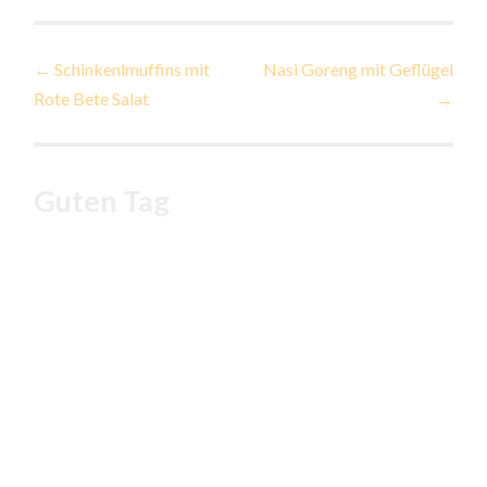
Beitragsnavigation
←
Schinkenlmuffins mit
Nasi Goreng mit Geflügel
Rote Bete Salat
→
Guten Tag