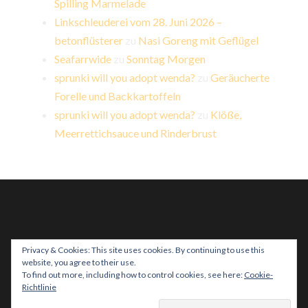
Spilling Marmelade
Linkschleuderei vom 28. Juni 2026 –
betonflüsterer
zu
Nasi Goreng mit Geflügel
Seafarrwide
zu
Sonntag Morgen
sprunki will you adopt wenda?
zu
Geräucherte
Forelle und Backkartoffeln
sprunki will you adopt wenda?
zu
Klöße,
Meerrettichsauce und Rinderbrust
Privacy & Cookies: This site uses cookies. By continuing to use this
website, you agree to their use.
PROUDLY POWERED BY WORDPRESS
|
THEME:
To find out more, including how to control cookies, see here:
Cookie-
HEMINGWAY REWRITTEN VON
ANDERS NORÉN
.
Richtlinie