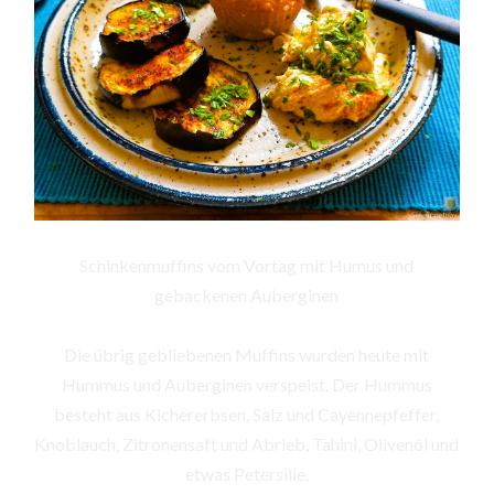
Schinkenmuffins vom Vortag mit Humus und
gebackenen Auberginen
Die übrig gebliebenen Muffins wurden heute mit
Hummus und Auberginen verspeist. Der Hummus
besteht aus Kichererbsen, Salz und Cayennepfeffer,
Knoblauch, Zitronensaft und Abrieb, Tahini, Olivenöl und
etwas Petersilie.