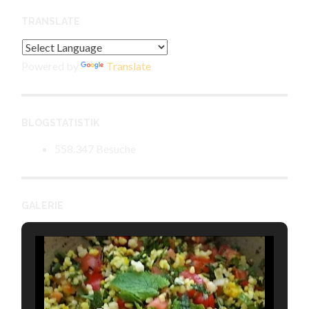
TRANSLATE
Powered by
Translate
BLOGSTATISTIK
558.347 Besuche
GALERIE