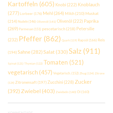
Kartoffeln
(605)
Knoblauch
Knobi
(222)
(277)
Mehl
(264)
Milch
(210)
Muskat
Lorbeer
(176)
Paprika
(214)
Olivenöl
(222)
Nudeln
(146)
Olivenöl
(141)
(269)
Petersilie
pescetarisch
(218)
Parmesan
(151)
Pfeffer
(862)
(232)
Reis
Rapsöl
(166)
Quark
(119)
Salz
(911)
Salat
(330)
Sahne
(282)
(194)
Tomaten
(521)
Spinat
(121)
Thymian
(122)
vegetarisch
(457)
Vegetarisch.
(152)
Zhug
(134)
Zitrone
Zucker
Zucchini
(228)
Zitronensaft
(197)
(124)
Zwiebel
(403)
(392)
Öl
(160)
Zwiebeln
(140)