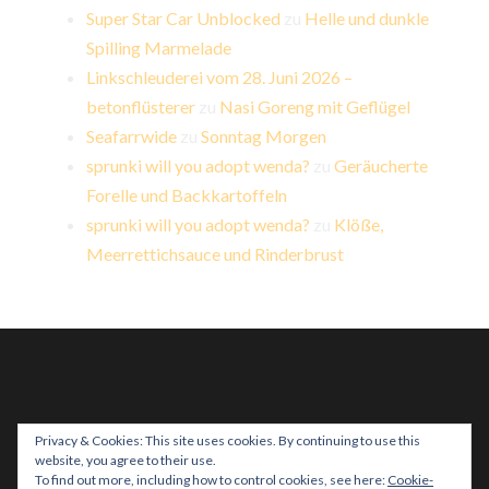
Super Star Car Unblocked
zu
Helle und dunkle
Spilling Marmelade
Linkschleuderei vom 28. Juni 2026 –
betonflüsterer
zu
Nasi Goreng mit Geflügel
Seafarrwide
zu
Sonntag Morgen
sprunki will you adopt wenda?
zu
Geräucherte
Forelle und Backkartoffeln
sprunki will you adopt wenda?
zu
Klöße,
Meerrettichsauce und Rinderbrust
Privacy & Cookies: This site uses cookies. By continuing to use this
website, you agree to their use.
PROUDLY POWERED BY WORDPRESS
|
THEME:
To find out more, including how to control cookies, see here:
Cookie-