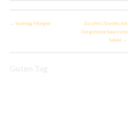
Beitragsnavigation
←
Sonntag Morgen
Zucchini Zoodles mit
Gorgonzola Sauce und
Salate
→
Guten Tag