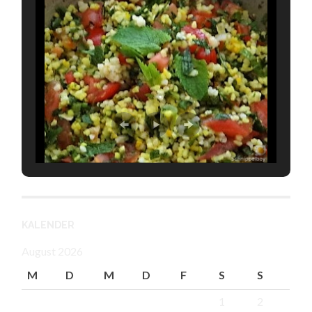
KALENDER
August 2026
M
D
M
D
F
S
S
1
2