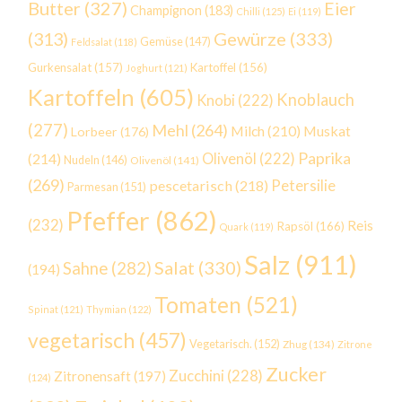
Butter
(327)
Eier
Champignon
(183)
Chilli
(125)
Ei
(119)
Gewürze
(333)
(313)
Gemüse
(147)
Feldsalat
(118)
Gurkensalat
(157)
Kartoffel
(156)
Joghurt
(121)
Kartoffeln
(605)
Knoblauch
Knobi
(222)
(277)
Mehl
(264)
Milch
(210)
Muskat
Lorbeer
(176)
Paprika
(214)
Olivenöl
(222)
Nudeln
(146)
Olivenöl
(141)
(269)
Petersilie
pescetarisch
(218)
Parmesan
(151)
Pfeffer
(862)
(232)
Reis
Rapsöl
(166)
Quark
(119)
Salz
(911)
Salat
(330)
Sahne
(282)
(194)
Tomaten
(521)
Spinat
(121)
Thymian
(122)
vegetarisch
(457)
Vegetarisch.
(152)
Zhug
(134)
Zitrone
Zucker
Zucchini
(228)
Zitronensaft
(197)
(124)