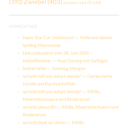
Zwiebel
(403)
(392)
Öl
(160)
Zwiebeln
(140)
KOMMENTARE
Super Star Car Unblocked
zu
Helle und dunkle
Spilling Marmelade
Linkschleuderei vom 28. Juni 2026 –
betonflüsterer
zu
Nasi Goreng mit Geflügel
Seafarrwide
zu
Sonntag Morgen
sprunki will you adopt wenda?
zu
Geräucherte
Forelle und Backkartoffeln
sprunki will you adopt wenda?
zu
Klöße,
Meerrettichsauce und Rinderbrust
sprunki phase 80
zu
Klöße, Meerrettichsauce und
Rinderbrust
sprunki beat up simon
zu
Klöße,