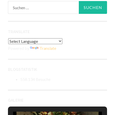
Suchen
nach:
TRANSLATE
Powered by
Translate
BLOGSTATISTIK
558.134 Besuche
GALERIE