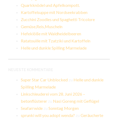
Quarkknödel und Apfelkompott.
Kartoffelsuppe mit Nordseekrabben
Zucchini Zoodles und Spaghetti Tricolore
Gemüse,Reis,Muscheln
Hefeklöße mit Waldheidelbeeren
Ratatouille mit Tzatziki und Kartoffeln
Helle und dunkle Spilling Marmelade
NEUESTE KOMMENTARE
Super Star Car Unblocked
zu
Helle und dunkle
Spilling Marmelade
Linkschleuderei vom 28. Juni 2026 –
betonflüsterer
zu
Nasi Goreng mit Geflügel
Seafarrwide
zu
Sonntag Morgen
sprunki will you adopt wenda?
zu
Geräucherte