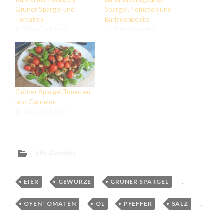
Grüner Spargel und
Spargel, Tomaten und
Tomaten
Bärlauchpesto
In "Alle Gerichte"
In "Alle Gerichte"
Grüner Spargel,Tomaten
und Garnelen
In "Alle Gerichte"
Alle Gerichte
EIER
,
GEWÜRZE
,
GRÜNER SPARGEL
,
OFENTOMATEN
,
ÖL
,
PFEFFER
,
SALZ
,