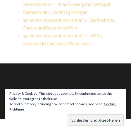
betonflüsterer
zu
Nasi Goreng mit Geflügel
Seafarrwide
zu
Sonntag Morgen
sprunki will you adopt wenda?
zu
Geräucherte
Forelle und Backkartoffeln
sprunki will you adopt wenda?
zu
Klöße,
Meerrettichsauce und Rinderbrust
Privacy & Cookies: This site uses cookies. By continuing to use this
website, you agree to their use.
PROUDLY POWERED BY WORDPRESS
|
THEME:
To find out more, including how to control cookies, see here:
Cookie-
HEMINGWAY REWRITTEN VON
ANDERS NORÉN
.
Richtlinie