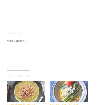
Gefällt mir:
Wird geladen …
Ähnliche Beiträge
Rührei mit Krabben,
Bandnudeln,grüner