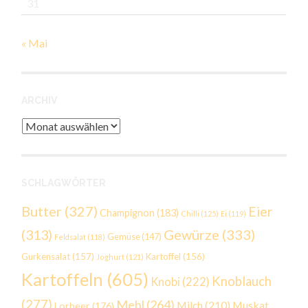
31
« Mai
ARCHIV
Archiv
SCHLAGWÖRTER
Butter
(327)
Eier
Champignon
(183)
Chilli
(125)
Ei
(119)
Gewürze
(333)
(313)
Gemüse
(147)
Feldsalat
(118)
Gurkensalat
(157)
Kartoffel
(156)
Joghurt
(121)
Kartoffeln
(605)
Knoblauch
Knobi
(222)
(277)
Mehl
(264)
Milch
(210)
Muskat
Lorbeer
(176)