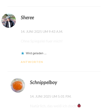
Sheree
14. JUNI 2025 UM 9:43 A.M.
Ohne Spiegelei fuer mich!
Wird geladen …
ANTWORTEN
Schnippelboy
14. JUNI 2025 UM 5:01 P.M.
Natürlich, das weiß ich doch.