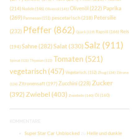
Paprika
(214)
Olivenöl
(222)
Nudeln
(146)
Olivenöl
(141)
(269)
Petersilie
pescetarisch
(218)
Parmesan
(151)
Pfeffer
(862)
(232)
Reis
Rapsöl
(166)
Quark
(119)
Salz
(911)
Salat
(330)
Sahne
(282)
(194)
Tomaten
(521)
Spinat
(121)
Thymian
(122)
vegetarisch
(457)
Vegetarisch.
(152)
Zhug
(134)
Zitrone
Zucker
Zucchini
(228)
Zitronensaft
(197)
(124)
Zwiebel
(403)
(392)
Öl
(160)
Zwiebeln
(140)
KOMMENTARE
Super Star Car Unblocked
zu
Helle und dunkle