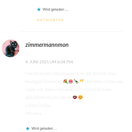
Wird geladen …
ANTWORTEN
zimmermannmon
4. JUNI 2025 UM 6:04 P.M.
Herzlichsten Glückwunsch an die Köchin zum
heutigen Ehrentag
und alles Liebe und
Gute, vor allem Gesundheit! Und noch viele
glückliche Koch-Jahre!
Liebe Grüße
Monika.
Wird geladen …