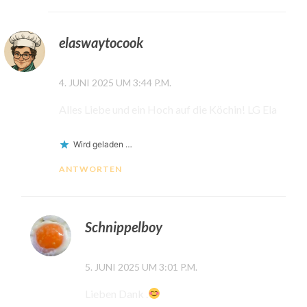
elaswaytocook
4. JUNI 2025 UM 3:44 P.M.
Alles Liebe und ein Hoch auf die Köchin! LG Ela
Wird geladen …
ANTWORTEN
Schnippelboy
5. JUNI 2025 UM 3:01 P.M.
Lieben Dank .