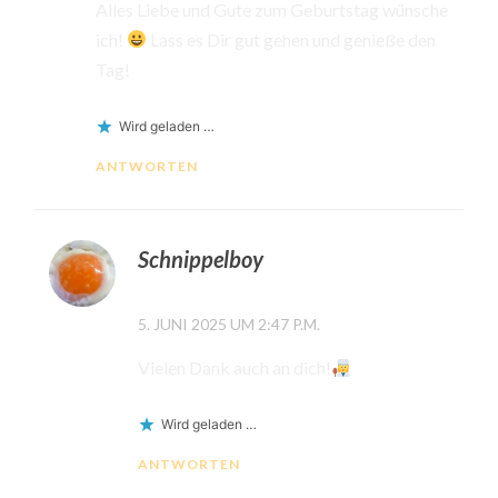
Alles Liebe und Gute zum Geburtstag wünsche
ich!
Lass es Dir gut gehen und genieße den
Tag!
Wird geladen …
ANTWORTEN
Schnippelboy
5. JUNI 2025 UM 2:47 P.M.
Vielen Dank auch an dich!
Wird geladen …
ANTWORTEN