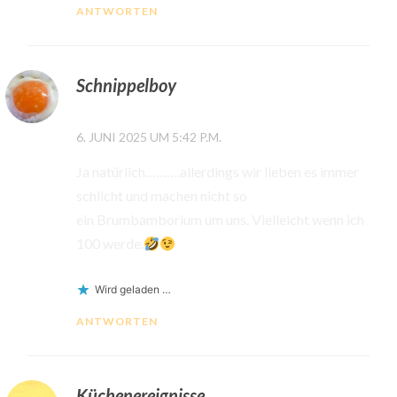
ANTWORTEN
Schnippelboy
6. JUNI 2025 UM 5:42 P.M.
Ja natürlich……….allerdings wir lieben es immer
schlicht und machen nicht so
ein Brumbamborium um uns. Vielleicht wenn ich
100 werde.
Wird geladen …
ANTWORTEN
Küchenereignisse