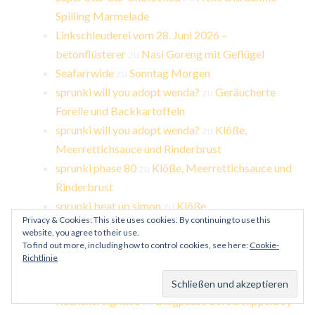
Spilling Marmelade
Linkschleuderei vom 28. Juni 2026 –
betonflüsterer
zu
Nasi Goreng mit Geflügel
Seafarrwide
zu
Sonntag Morgen
sprunki will you adopt wenda?
zu
Geräucherte
Forelle und Backkartoffeln
sprunki will you adopt wenda?
zu
Klöße,
Meerrettichsauce und Rinderbrust
sprunki phase 80
zu
Klöße, Meerrettichsauce und
Rinderbrust
sprunki beat up simon
zu
Klöße,
Privacy & Cookies: This site uses cookies. By continuing to use this
Meerrettichsauce und Rinderbrust
website, you agree to their use.
Anonym
zu
Blogpause bei Schnippelboy
To find out more, including how to control cookies, see here:
Cookie-
Richtlinie
scubatheworldblog
zu
Blogpause bei
Schnippelboy
Küchenereignisse
zu
Blogpause bei Schnippelboy