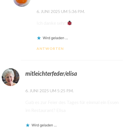
6. JUNI 2025 UM 5:36 P.M.
Ich danke sehr!
Wird geladen …
ANTWORTEN
mitleichterfeder/elisa
6. JUNI 2025 UM 5:25 P.M.
Gab es zur Feier des Tages für einmal ein Essen
im Restaurant? Elisa
Wird geladen …