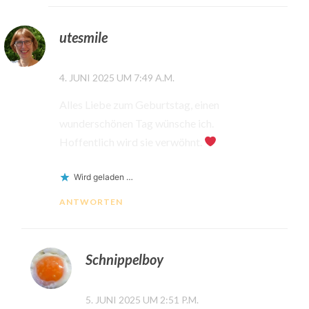
utesmile
4. JUNI 2025 UM 7:49 A.M.
Alles Liebe zum Geburtstag, einen
wunderschönen Tag wünsche ich.
Hoffentlich wird sie verwöhnt.
Wird geladen …
ANTWORTEN
Schnippelboy
5. JUNI 2025 UM 2:51 P.M.