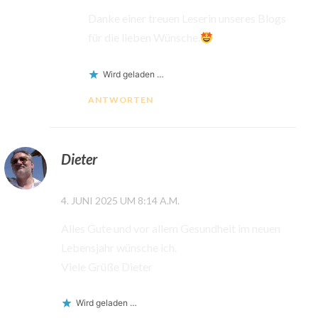
Danke einer treuen Leserin unseres Blogs
für die lieben Wünsche.
Wird geladen …
ANTWORTEN
Dieter
4. JUNI 2025 UM 8:14 A.M.
Alles Gute und vor allem Gesundheit im neuen
Lebensjahr wünsche ich.
Viele Grüße Dieter
Wird geladen …