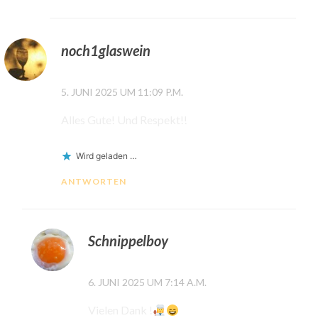
noch1glaswein
5. JUNI 2025 UM 11:09 P.M.
Alles Gute! Und Respekt!!
Wird geladen …
ANTWORTEN
Schnippelboy
6. JUNI 2025 UM 7:14 A.M.
Vielen Dank !