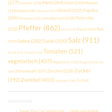
(277)
Mehl
(264)
Milch
(210)
Muskat
Lorbeer
(176)
Paprika
(214)
Olivenöl
(222)
Nudeln
(146)
Olivenöl
(141)
(269)
Petersilie
pescetarisch
(218)
Parmesan
(151)
Pfeffer
(862)
(232)
Reis
Rapsöl
(166)
Quark
(119)
Salz
(911)
Salat
(330)
Sahne
(282)
(194)
Tomaten
(521)
Spinat
(121)
Thymian
(122)
vegetarisch
(457)
Vegetarisch.
(152)
Zhug
(134)
Zitrone
Zucker
Zucchini
(228)
Zitronensaft
(197)
(124)
Zwiebel
(403)
(392)
Öl
(160)
Zwiebeln
(140)
KOMMENTARE
Super Star Car Unblocked
zu
Helle und dunkle