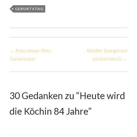
GEBURTSTAG
Beitragsnavigation
←
Rote Linsen-Reis-
Weißer Spargel mit
Gurkensalat
pochiertem Ei
→
30 Gedanken zu “
Heute wird
die Köchin 84 Jahre
”