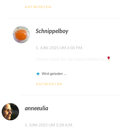
ANTWORTEN
Schnippelboy
5. JUNI 2025 UM 3:03 P.M.
Vielen Dank für die lieben Wünsche.
Wird geladen …
ANTWORTEN
anneeulia
5. JUNI 2025 UM 3:28 A.M.