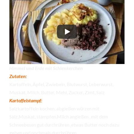
Himmel und Erde mit Schlenkerchen
Zutaten:
Kartoffeln, Äpfel, Zwiebeln, Blutwurst, Leberwurst,
Muskat, Milch, Butter, Mehl, Zucker, Zimt, Salz
Kartoffelstampf:
Salzkartoffeln kochen, abgießen würzen mit
Salz,Muskat, stampfen,Milch angießen , mit dem
Schneebesen gut durchrühren ,etwas Butter noch dazu
geben und nochmals durchrühren