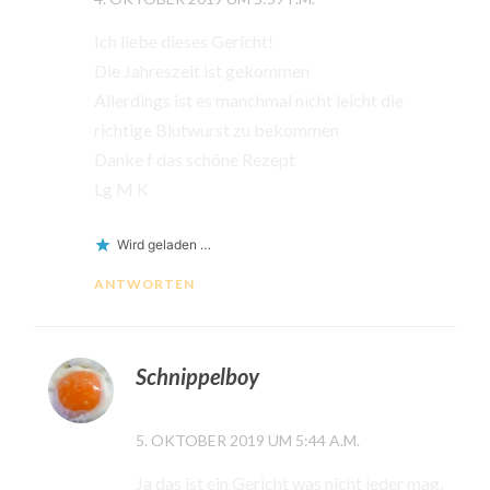
Ich liebe dieses Gericht!
Die Jahreszeit ist gekommen
Allerdings ist es manchmal nicht leicht die
richtige Blutwurst zu bekommen
Danke f das schöne Rezept
Lg M K
Wird geladen …
ANTWORTEN
Schnippelboy
5. OKTOBER 2019 UM 5:44 A.M.
Ja das ist ein Gericht was nicht jeder mag,