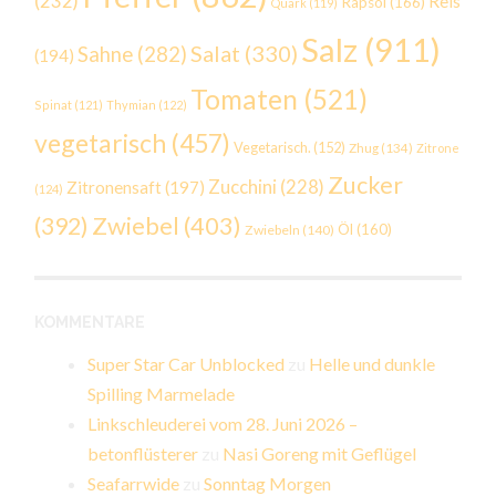
(232)
Reis
Rapsöl
(166)
Quark
(119)
Salz
(911)
Salat
(330)
Sahne
(282)
(194)
Tomaten
(521)
Spinat
(121)
Thymian
(122)
vegetarisch
(457)
Vegetarisch.
(152)
Zhug
(134)
Zitrone
Zucker
Zucchini
(228)
Zitronensaft
(197)
(124)
Zwiebel
(403)
(392)
Öl
(160)
Zwiebeln
(140)
KOMMENTARE
Super Star Car Unblocked
zu
Helle und dunkle
Spilling Marmelade
Linkschleuderei vom 28. Juni 2026 –
betonflüsterer
zu
Nasi Goreng mit Geflügel
Seafarrwide
zu
Sonntag Morgen