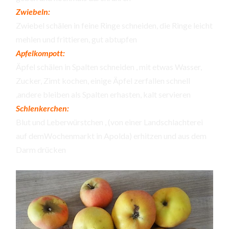
Zwiebeln:
Zwiebel schälen in feine Ringe schneiden, die Ringe leicht
mehlen und frittieren, gut abtupfen
Apfelkompott:
Äpfel schälen in Spalten schneiden , mit etwas Wasser,
Zucker, Zimt kochen, einige Äpfel zerfallen schnell
,andere bleiben als Spalten erhasten, kalt servieren
Schlenkerchen:
Blut und Leberwürstchen , (von einer Landschlachterei
auf demWochenmarkt in Apolda) erhitzen und aus dem
Darm drücken