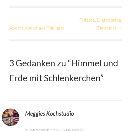
Beitragsnavigation
←
Frittata, Bratpaprika,
Apolda,Kunsthaus,Feininger
Blattsalat
→
3 Gedanken zu “
Himmel und
Erde mit Schlenkerchen
”
Meggies Kochstudio
4. OKTOBER 2019 UM 5:59 P.M.