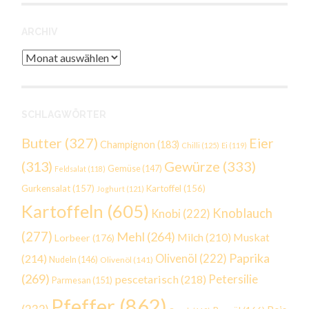
ARCHIV
Archiv
SCHLAGWÖRTER
Butter
(327)
Eier
Champignon
(183)
Chilli
(125)
Ei
(119)
Gewürze
(333)
(313)
Gemüse
(147)
Feldsalat
(118)
Gurkensalat
(157)
Kartoffel
(156)
Joghurt
(121)
Kartoffeln
(605)
Knoblauch
Knobi
(222)
(277)
Mehl
(264)
Milch
(210)
Muskat
Lorbeer
(176)
Paprika
(214)
Olivenöl
(222)
Nudeln
(146)
Olivenöl
(141)
(269)
Petersilie
pescetarisch
(218)
Parmesan
(151)
Pfeffer
(862)