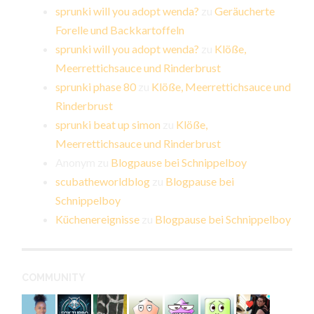
sprunki will you adopt wenda?
zu
Geräucherte
Forelle und Backkartoffeln
sprunki will you adopt wenda?
zu
Klöße,
Meerrettichsauce und Rinderbrust
sprunki phase 80
zu
Klöße, Meerrettichsauce und
Rinderbrust
sprunki beat up simon
zu
Klöße,
Meerrettichsauce und Rinderbrust
Anonym
zu
Blogpause bei Schnippelboy
scubatheworldblog
zu
Blogpause bei
Schnippelboy
Küchenereignisse
zu
Blogpause bei Schnippelboy
COMMUNITY