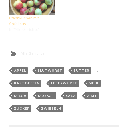
Pfannkuchen mit
Apfelmus
In "Alle Gerichte"
Alle Gerichte
ÄPFEL
,
BLUTWURST
,
BUTTER
,
KARTOFFELN
,
LEBERWURST
,
MEHL
,
MILCH
,
MUSKAT
,
SALZ
,
ZIMT
,
ZUCKER
,
ZWIEBELN