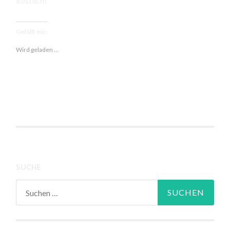
köstlich!
Gefällt mir:
Wird geladen …
SUCHE
Suchen
nach: