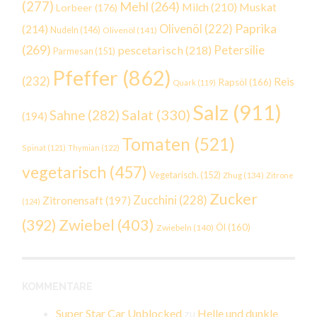
(277)
Mehl
(264)
Milch
(210)
Muskat
Lorbeer
(176)
Paprika
(214)
Olivenöl
(222)
Nudeln
(146)
Olivenöl
(141)
(269)
Petersilie
pescetarisch
(218)
Parmesan
(151)
Pfeffer
(862)
(232)
Reis
Rapsöl
(166)
Quark
(119)
Salz
(911)
Salat
(330)
Sahne
(282)
(194)
Tomaten
(521)
Spinat
(121)
Thymian
(122)
vegetarisch
(457)
Vegetarisch.
(152)
Zhug
(134)
Zitrone
Zucker
Zucchini
(228)
Zitronensaft
(197)
(124)
Zwiebel
(403)
(392)
Öl
(160)
Zwiebeln
(140)
KOMMENTARE
Super Star Car Unblocked
zu
Helle und dunkle