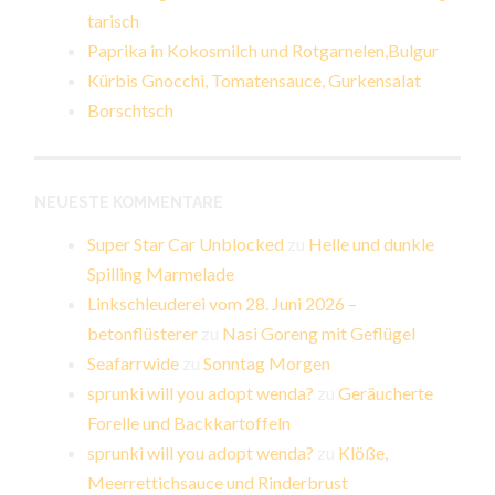
tarisch
Paprika in Kokosmilch und Rotgarnelen,Bulgur
Kürbis Gnocchi, Tomatensauce, Gurkensalat
Borschtsch
NEUESTE KOMMENTARE
Super Star Car Unblocked
zu
Helle und dunkle
Spilling Marmelade
Linkschleuderei vom 28. Juni 2026 –
betonflüsterer
zu
Nasi Goreng mit Geflügel
Seafarrwide
zu
Sonntag Morgen
sprunki will you adopt wenda?
zu
Geräucherte
Forelle und Backkartoffeln
sprunki will you adopt wenda?
zu
Klöße,
Meerrettichsauce und Rinderbrust