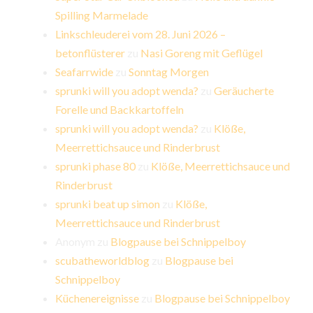
Spilling Marmelade
Linkschleuderei vom 28. Juni 2026 –
betonflüsterer
zu
Nasi Goreng mit Geflügel
Seafarrwide
zu
Sonntag Morgen
sprunki will you adopt wenda?
zu
Geräucherte
Forelle und Backkartoffeln
sprunki will you adopt wenda?
zu
Klöße,
Meerrettichsauce und Rinderbrust
sprunki phase 80
zu
Klöße, Meerrettichsauce und
Rinderbrust
sprunki beat up simon
zu
Klöße,
Meerrettichsauce und Rinderbrust
Anonym
zu
Blogpause bei Schnippelboy
scubatheworldblog
zu
Blogpause bei
Schnippelboy
Küchenereignisse
zu
Blogpause bei Schnippelboy