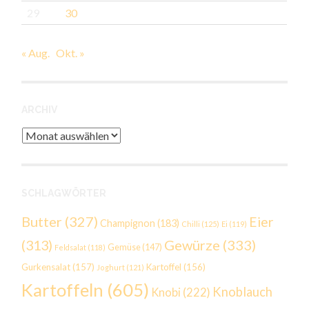
29
30
« Aug.
Okt. »
ARCHIV
Archiv
SCHLAGWÖRTER
Butter
(327)
Eier
Champignon
(183)
Chilli
(125)
Ei
(119)
Gewürze
(333)
(313)
Gemüse
(147)
Feldsalat
(118)
Gurkensalat
(157)
Kartoffel
(156)
Joghurt
(121)
Kartoffeln
(605)
Knoblauch
Knobi
(222)