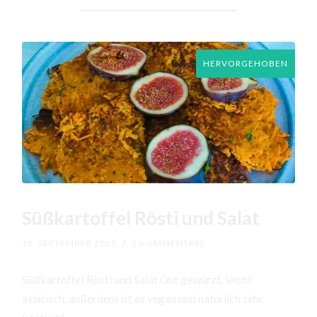
HERVORGEHOBEN
Süßkartoffel Rösti und Salat
18. SEPTEMBER 2025
/
2 KOMMENTARE
Süßkartoffel Rösti und Salat Gut gewürzt, leicht
asiatisch, außerdem ist es vegan und natürlich sehr