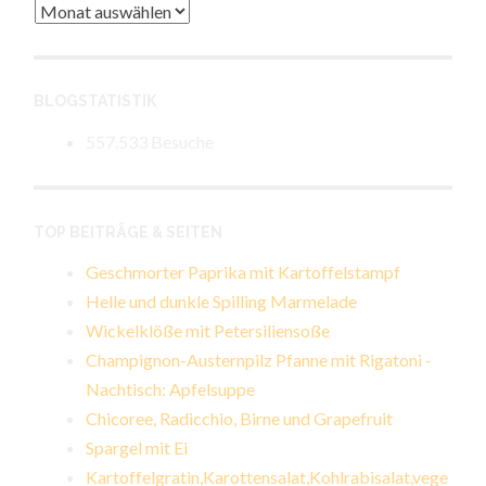
Archiv
BLOGSTATISTIK
557.533 Besuche
TOP BEITRÄGE & SEITEN
Geschmorter Paprika mit Kartoffelstampf
Helle und dunkle Spilling Marmelade
Wickelklöße mit Petersiliensoße
Champignon-Austernpilz Pfanne mit Rigatoni -
Nachtisch: Apfelsuppe
Chicoree, Radicchio, Birne und Grapefruit
Spargel mit Ei
Kartoffelgratin,Karottensalat,Kohlrabisalat,vege