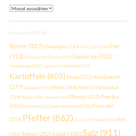
Archiv
SCHLAGWÖRTER
Butter
(327)
Eier
Champignon
(183)
Chilli
(125)
Ei
(119)
Gewürze
(333)
(313)
Gemüse
(147)
Feldsalat
(118)
Gurkensalat
(157)
Kartoffel
(156)
Joghurt
(121)
Kartoffeln
(605)
Knoblauch
Knobi
(222)
(277)
Mehl
(264)
Milch
(210)
Muskat
Lorbeer
(176)
Paprika
(214)
Olivenöl
(222)
Nudeln
(146)
Olivenöl
(141)
(269)
Petersilie
pescetarisch
(218)
Parmesan
(151)
Pfeffer
(862)
(232)
Reis
Rapsöl
(166)
Quark
(119)
Salz
(911)
Salat
(330)
Sahne
(282)
(194)