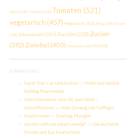
Tomaten
(521)
Spinat
(121)
Thymian
(122)
vegetarisch
(457)
Vegetarisch.
(152)
Zhug
(134)
Zitrone
Zucker
Zucchini
(228)
Zitronensaft
(197)
(124)
Zwiebel
(403)
(392)
Öl
(160)
Zwiebeln
(140)
KOMMENTARE
Super Star Car Unblocked
zu
Helle und dunkle
Spilling Marmelade
Linkschleuderei vom 28. Juni 2026 –
betonflüsterer
zu
Nasi Goreng mit Geflügel
Seafarrwide
zu
Sonntag Morgen
sprunki will you adopt wenda?
zu
Geräucherte
Forelle und Backkartoffeln