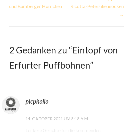
und Bamberger Hörnchen
Ricotta-Petersiliennocken
→
2 Gedanken zu “
Eintopf von
Erfurter Puffbohnen
”
picpholio
14. OKTOBER 2021 UM 8:18 A.M.
Leckere Gerichte für die kommenden