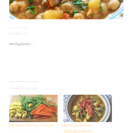
Gefällt mir:
Wird geladen …
Ähnliche Beiträge
Bohnen-Möhren Eintopf
Bohneneintopf,
In "Alle Gerichte"
Spillingkompott