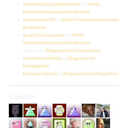
sprunki will you adopt wenda?
zu
Klöße,
Meerrettichsauce und Rinderbrust
sprunki phase 80
zu
Klöße, Meerrettichsauce und
Rinderbrust
sprunki beat up simon
zu
Klöße,
Meerrettichsauce und Rinderbrust
Anonym
zu
Blogpause bei Schnippelboy
scubatheworldblog
zu
Blogpause bei
Schnippelboy
Küchenereignisse
zu
Blogpause bei Schnippelboy
COMMUNITY