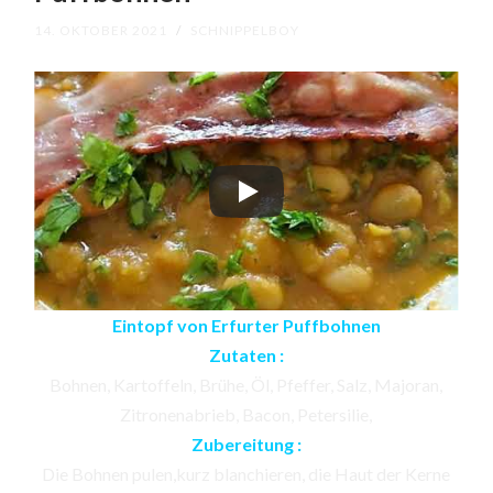
14. OKTOBER 2021
/
SCHNIPPELBOY
Eintopf von Erfurter Puffbohnen
Zutaten :
Bohnen, Kartoffeln, Brühe, Öl, Pfeffer, Salz, Majoran,
Zitronenabrieb, Bacon, Petersilie,
Zubereitung :
Die Bohnen pulen,kurz blanchieren, die Haut der Kerne