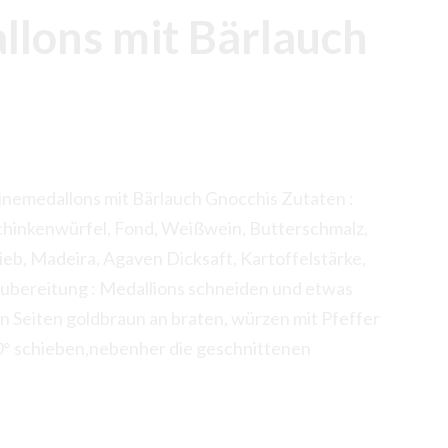
lons mit Bärlauch
nemedallons mit Bärlauch Gnocchis Zutaten :
chinkenwürfel, Fond, Weißwein, Butterschmalz,
eb, Madeira, Agaven Dicksaft, Kartoffelstärke,
 Zubereitung : Medallions schneiden und etwas
en Seiten goldbraun an braten, würzen mit Pfeffer
60° schieben,nebenher die geschnittenen
s