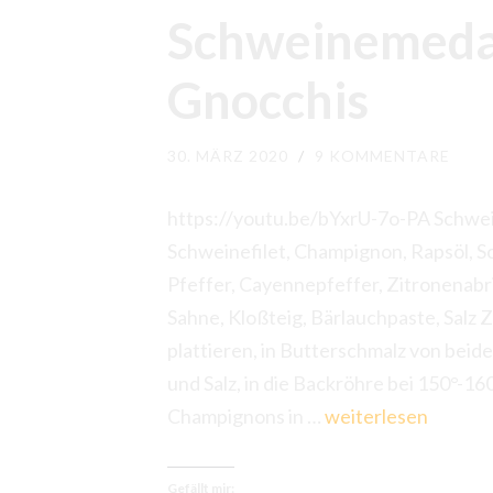
Schweinemedal
Gnocchis
30. MÄRZ 2020
/
9 KOMMENTARE
https://youtu.be/bYxrU-7o-PA Schwei
Schweinefilet, Champignon, Rapsöl, S
Pfeffer, Cayennepfeffer, Zitronenabri
Sahne, Kloßteig, Bärlauchpaste, Salz
plattieren, in Butterschmalz von beid
und Salz, in die Backröhre bei 150°-1
Schweinemedallon
Champignons in …
weiterlesen
mit
Bärlauch
Gefällt mir: