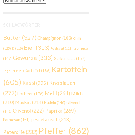
SCHLAGWÖRTER
Butter
(327)
Champignon
(183)
Chilli
Eier
(313)
Gemüse
(125)
Ei
(119)
Feldsalat
(118)
Gewürze
(333)
Gurkensalat
(157)
(147)
Kartoffeln
Kartoffel
(156)
Joghurt
(121)
(605)
Knoblauch
Knobi
(222)
(277)
Mehl
(264)
Milch
Lorbeer
(176)
(210)
Muskat
(214)
Nudeln
(146)
Olivenöl
Paprika
(269)
Olivenöl
(222)
(141)
pescetarisch
(218)
Parmesan
(151)
Pfeffer
(862)
Petersilie
(232)