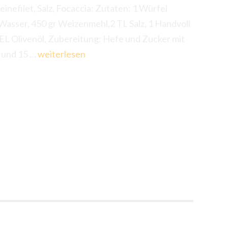
nefilet, Salz, Focaccia: Zutaten: 1 Würfel
asser, 450 gr Weizenmehl,2 TL Salz, 1 Handvoll
L Olivenöl, Zubereitung: Hefe und Zucker mit
Mediteran
 und 15 …
weiterlesen