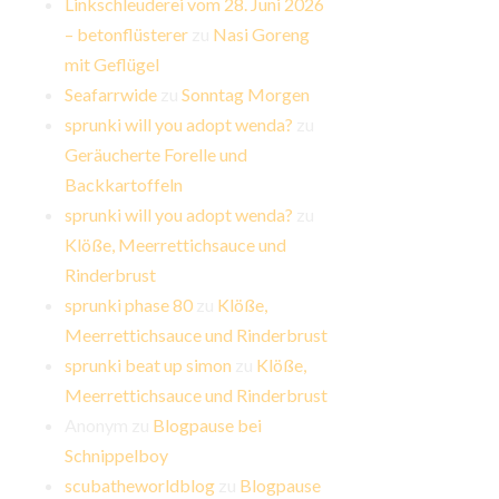
Linkschleuderei vom 28. Juni 2026
– betonflüsterer
zu
Nasi Goreng
mit Geflügel
Seafarrwide
zu
Sonntag Morgen
sprunki will you adopt wenda?
zu
Geräucherte Forelle und
Backkartoffeln
sprunki will you adopt wenda?
zu
Klöße, Meerrettichsauce und
Rinderbrust
sprunki phase 80
zu
Klöße,
Meerrettichsauce und Rinderbrust
sprunki beat up simon
zu
Klöße,
Meerrettichsauce und Rinderbrust
Anonym
zu
Blogpause bei
Schnippelboy
scubatheworldblog
zu
Blogpause