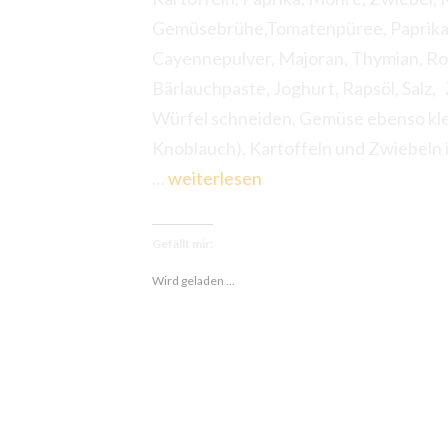
Gemüsebrühe,Tomatenpüree, Paprikapür
Cayennepulver, Majoran, Thymian, Rosm
Bärlauchpaste, Joghurt, Rapsöl, Salz,
Würfel schneiden, Gemüse ebenso kle
Knoblauch), Kartoffeln und Zwiebeln 
Kartoffelgulasch
…
weiterlesen
mit
Bärlauch
Gefällt mir:
Wird geladen …