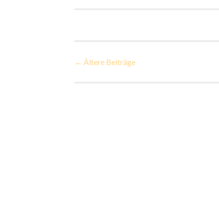
Beiträge-
←
Ältere Beiträge
Navigation