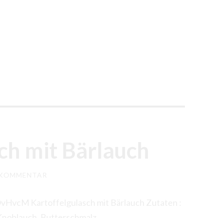
ch mit Bärlauch
N KOMMENTAR
vHvcM Kartoffelgulasch mit Bärlauch Zutaten :
 Knoblauch, Butterschmalz,