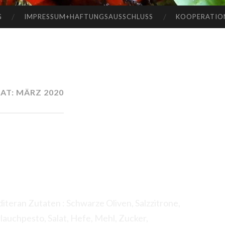
G
IMPRESSUM+HAFTUNGSAUSSCHLUSS
KOOPERATIO
AT:
MÄRZ 2020
ran Zutaten : Schwarze Oliven, Salzzitrone,
rlauchpesto, Salat, Hefe, Mehl, Zucker,