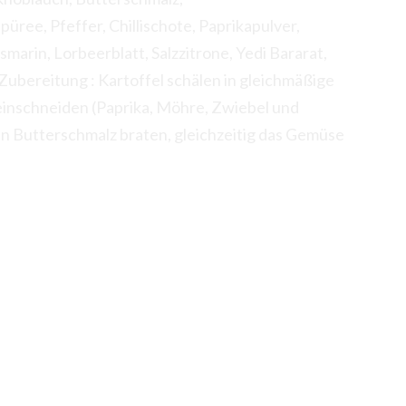
ee, Pfeffer, Chillischote, Paprikapulver,
arin, Lorbeerblatt, Salzzitrone, Yedi Bararat,
 Zubereitung : Kartoffel schälen in gleichmäßige
inschneiden (Paprika, Möhre, Zwiebel und
in Butterschmalz braten, gleichzeitig das Gemüse