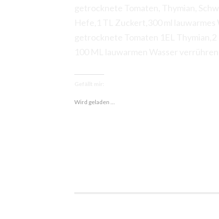
getrocknete Tomaten, Thymian, Schwei
Hefe,1 TL Zuckert,300 ml lauwarmes W
getrocknete Tomaten 1EL Thymian,2 E
100 ML lauwarmen Wasser verrühren
Gefällt mir:
Wird geladen …