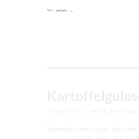
Gnocchis
Wird geladen …
Kartoffelgulas
29. MÄRZ 2020
/
HINTERLASSE EINE
Vegetarisch https://youtu.be/xL4deO
Kartoffeln, Paprika, Möhre, Zwiebel,