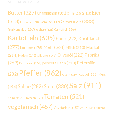
SCHLAGWÖRTER
Butter
(327)
Eier
Champignon
(183)
Chilli
(125)
Ei
(119)
Gewürze
(333)
(313)
Gemüse
(147)
Feldsalat
(118)
Gurkensalat
(157)
Kartoffel
(156)
Joghurt
(121)
Kartoffeln
(605)
Knoblauch
Knobi
(222)
(277)
Mehl
(264)
Milch
(210)
Muskat
Lorbeer
(176)
Paprika
(214)
Olivenöl
(222)
Nudeln
(146)
Olivenöl
(141)
(269)
Petersilie
pescetarisch
(218)
Parmesan
(151)
Pfeffer
(862)
(232)
Reis
Rapsöl
(166)
Quark
(119)
Salz
(911)
Salat
(330)
Sahne
(282)
(194)
Tomaten
(521)
Spinat
(121)
Thymian
(122)
vegetarisch
(457)
Vegetarisch.
(152)
Zhug
(134)
Zitrone