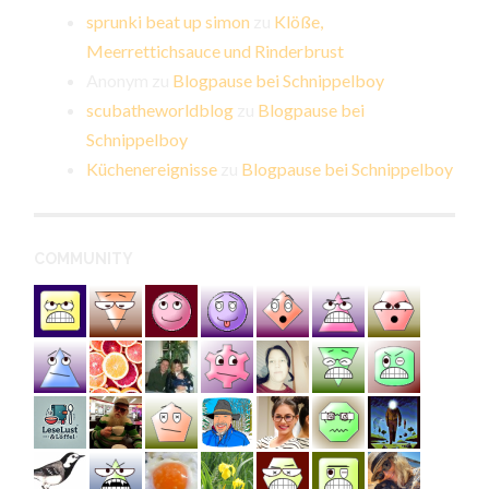
sprunki beat up simon
zu
Klöße,
Meerrettichsauce und Rinderbrust
Anonym
zu
Blogpause bei Schnippelboy
scubatheworldblog
zu
Blogpause bei
Schnippelboy
Küchenereignisse
zu
Blogpause bei Schnippelboy
COMMUNITY