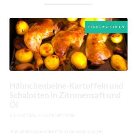
HERVORGEHOBEN
Hähnchenbeine-Kartoffeln und
Schalotten in Zitronensaft und
Öl
8. MÄRZ 2026
/
4 KOMMENTARE
Hähnchenbeine-Kartoffeln und Schalotten in