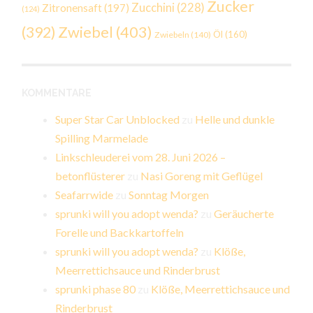
Zucker
Zucchini
(228)
Zitronensaft
(197)
(124)
Zwiebel
(403)
(392)
Öl
(160)
Zwiebeln
(140)
KOMMENTARE
Super Star Car Unblocked
zu
Helle und dunkle
Spilling Marmelade
Linkschleuderei vom 28. Juni 2026 –
betonflüsterer
zu
Nasi Goreng mit Geflügel
Seafarrwide
zu
Sonntag Morgen
sprunki will you adopt wenda?
zu
Geräucherte
Forelle und Backkartoffeln
sprunki will you adopt wenda?
zu
Klöße,
Meerrettichsauce und Rinderbrust
sprunki phase 80
zu
Klöße, Meerrettichsauce und
Rinderbrust