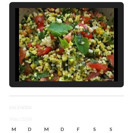
KALENDER
März 2026
M
D
M
D
F
S
S