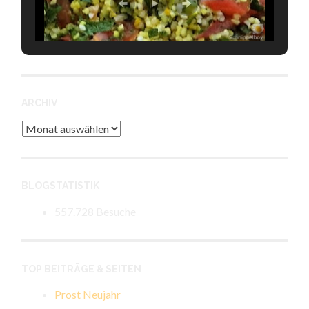
ARCHIV
Archiv
BLOGSTATISTIK
557.728 Besuche
TOP BEITRÄGE & SEITEN
Prost Neujahr