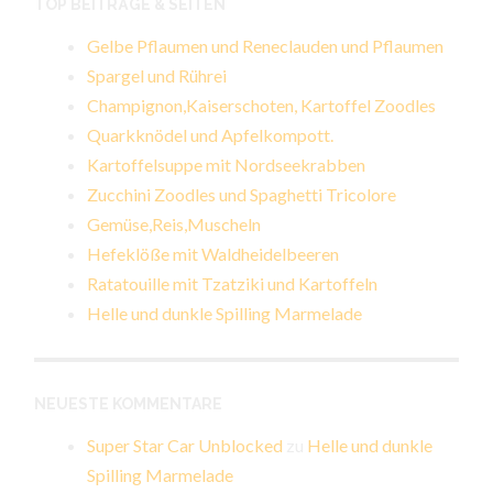
TOP BEITRÄGE & SEITEN
Gelbe Pflaumen und Reneclauden und Pflaumen
Spargel und Rührei
Champignon,Kaiserschoten, Kartoffel Zoodles
Quarkknödel und Apfelkompott.
Kartoffelsuppe mit Nordseekrabben
Zucchini Zoodles und Spaghetti Tricolore
Gemüse,Reis,Muscheln
Hefeklöße mit Waldheidelbeeren
Ratatouille mit Tzatziki und Kartoffeln
Helle und dunkle Spilling Marmelade
NEUESTE KOMMENTARE
Super Star Car Unblocked
zu
Helle und dunkle
Spilling Marmelade