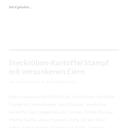
und
Wird geladen …
Reis
Steckrüben-Kartoffel Stampf
mit versunkenen Eiern
14. JANUAR 2021
/
6 KOMMENTARE
https://youtu.be/joQRtG4zGbc Steckrüben-Kartoffel
Stampf mit versunkenen Eiern Zutaten : Steckrübe,
Kartoffel, Salz, Ingwer, Knobi, Lorbeer, Milch, Muskat,
Pfeffer, Butter, Ras el Hanout, Chilly, Zucker, Zimt,
Sahne, Eier, Karotten, Römersalat, Apfel, Zwiebel,