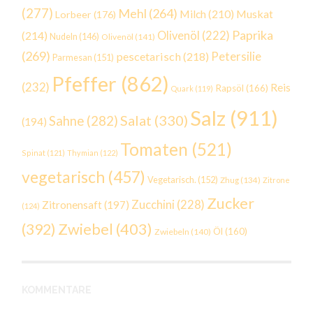
(277)
Mehl
(264)
Milch
(210)
Muskat
Lorbeer
(176)
Paprika
(214)
Olivenöl
(222)
Nudeln
(146)
Olivenöl
(141)
(269)
Petersilie
pescetarisch
(218)
Parmesan
(151)
Pfeffer
(862)
(232)
Reis
Rapsöl
(166)
Quark
(119)
Salz
(911)
Salat
(330)
Sahne
(282)
(194)
Tomaten
(521)
Spinat
(121)
Thymian
(122)
vegetarisch
(457)
Vegetarisch.
(152)
Zhug
(134)
Zitrone
Zucker
Zucchini
(228)
Zitronensaft
(197)
(124)
Zwiebel
(403)
(392)
Öl
(160)
Zwiebeln
(140)
KOMMENTARE