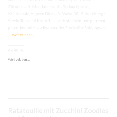
Zitronensaft, Mandarinensaft, Bärlauchpaste ,
Kräutersalz, Agaven Dicksaft, Walnußöl, Zubereitung :
Steckrüben und Kartoffeln grob stückeln, und getrennt
garen, ins kalte Kockwasser der Steckrübe Salz, Ingwer,
Steckrüben-
…
weiterlesen
Kartoffel
Stampf
Gefällt mir:
mit
Wird geladen …
versunkenen
Eiern
Ratatouille mit Zucchini Zoodles