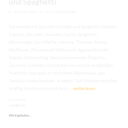
und Spaghetti
6. JANUAR 2021
/
15 KOMMENTARE
Ratatouille mit Zucchini Zoodles und Spaghetti Zutaten:
Paprika, Zucchini, Tomaten, Gurke, Spaghetti,
Römersalat, Salz, Pfeffer, Harissa, Thymian, Knobi,
Weißwein, Zitronensaft,Walnussöl, Agavendicksaft,
Rapsöl, Zubereitung: Aus Gemüseresten (Paprika,
Zucchini, Tomaten, Gurke) gab es noch ein anständige
Mahlzeit, dazu gab es noch einen Römersalat, das
Gemüse kleinschneiden , in einem Topf dünsten und alles
Ratatouille
kräftig abschmecken mit Salz, …
weiterlesen
mit
Zucchini
Gefällt mir:
Zoodles
Wird geladen …
und
Spaghetti