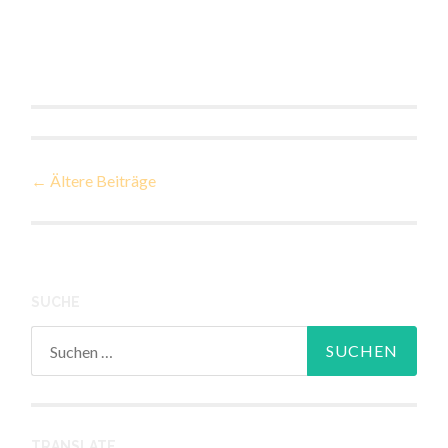
Beiträge-
←
Ältere Beiträge
Navigation
SUCHE
Suchen
nach:
TRANSLATE