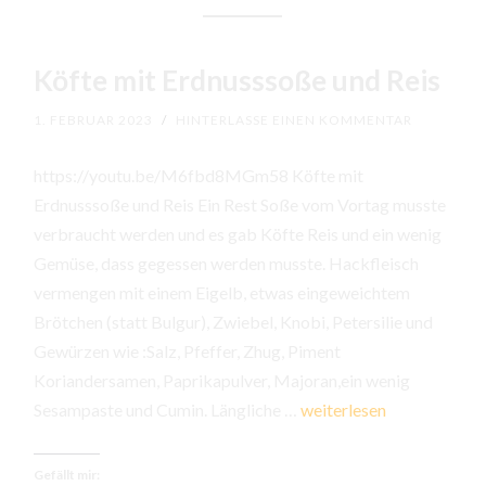
Köfte mit Erdnusssoße und Reis
1. FEBRUAR 2023
/
HINTERLASSE EINEN KOMMENTAR
https://youtu.be/M6fbd8MGm58 Köfte mit
Erdnusssoße und Reis Ein Rest Soße vom Vortag musste
verbraucht werden und es gab Köfte Reis und ein wenig
Gemüse, dass gegessen werden musste. Hackfleisch
vermengen mit einem Eigelb, etwas eingeweichtem
Brötchen (statt Bulgur), Zwiebel, Knobi, Petersilie und
Gewürzen wie :Salz, Pfeffer, Zhug, Piment
Koriandersamen, Paprikapulver, Majoran,ein wenig
Köfte
Sesampaste und Cumin. Längliche …
weiterlesen
mit
Erdnusssoße
Gefällt mir: