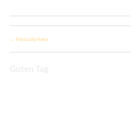
Beitragsnavigation
←
Pasta alla Keka
Guten Tag