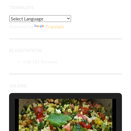
TRANSLATE
Powered by
Translate
BLOGSTATISTIK
558.181 Besuche
GALERIE