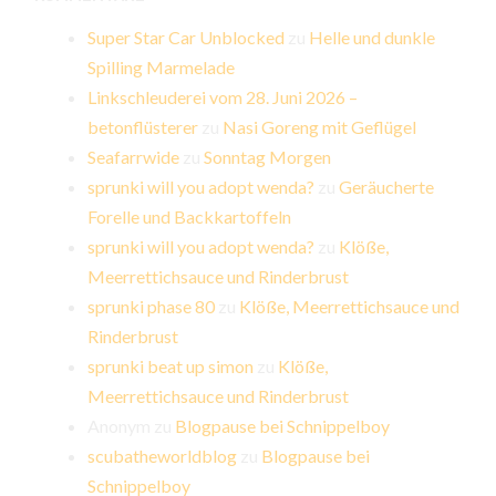
Super Star Car Unblocked
zu
Helle und dunkle
Spilling Marmelade
Linkschleuderei vom 28. Juni 2026 –
betonflüsterer
zu
Nasi Goreng mit Geflügel
Seafarrwide
zu
Sonntag Morgen
sprunki will you adopt wenda?
zu
Geräucherte
Forelle und Backkartoffeln
sprunki will you adopt wenda?
zu
Klöße,
Meerrettichsauce und Rinderbrust
sprunki phase 80
zu
Klöße, Meerrettichsauce und
Rinderbrust
sprunki beat up simon
zu
Klöße,
Meerrettichsauce und Rinderbrust
Anonym
zu
Blogpause bei Schnippelboy
scubatheworldblog
zu
Blogpause bei
Schnippelboy