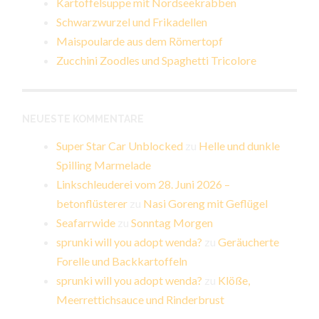
Kartoffelsuppe mit Nordseekrabben
Schwarzwurzel und Frikadellen
Maispoularde aus dem Römertopf
Zucchini Zoodles und Spaghetti Tricolore
NEUESTE KOMMENTARE
Super Star Car Unblocked
zu
Helle und dunkle
Spilling Marmelade
Linkschleuderei vom 28. Juni 2026 –
betonflüsterer
zu
Nasi Goreng mit Geflügel
Seafarrwide
zu
Sonntag Morgen
sprunki will you adopt wenda?
zu
Geräucherte
Forelle und Backkartoffeln
sprunki will you adopt wenda?
zu
Klöße,
Meerrettichsauce und Rinderbrust