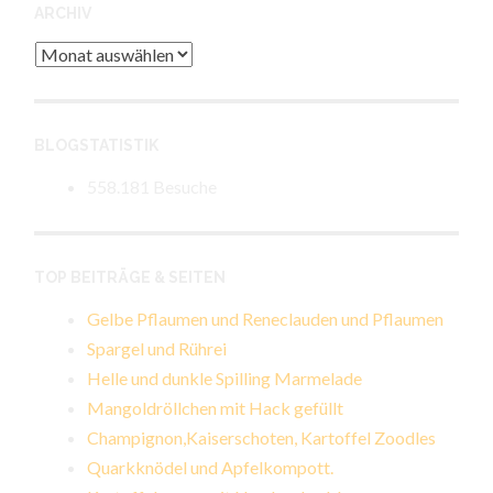
ARCHIV
Archiv
BLOGSTATISTIK
558.181 Besuche
TOP BEITRÄGE & SEITEN
Gelbe Pflaumen und Reneclauden und Pflaumen
Spargel und Rührei
Helle und dunkle Spilling Marmelade
Mangoldröllchen mit Hack gefüllt
Champignon,Kaiserschoten, Kartoffel Zoodles
Quarkknödel und Apfelkompott.