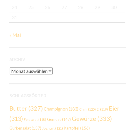
24
25
26
27
28
29
30
31
« Mai
ARCHIV
Archiv
SCHLAGWÖRTER
Butter
(327)
Eier
Champignon
(183)
Chilli
(125)
Ei
(119)
Gewürze
(333)
(313)
Gemüse
(147)
Feldsalat
(118)
Gurkensalat
(157)
Kartoffel
(156)
Joghurt
(121)