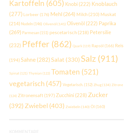
Kartoffeln
(605)
Knoblauch
Knobi
(222)
(277)
Mehl
(264)
Milch
(210)
Muskat
Lorbeer
(176)
Paprika
(214)
Olivenöl
(222)
Nudeln
(146)
Olivenöl
(141)
(269)
Petersilie
pescetarisch
(218)
Parmesan
(151)
Pfeffer
(862)
(232)
Reis
Rapsöl
(166)
Quark
(119)
Salz
(911)
Salat
(330)
Sahne
(282)
(194)
Tomaten
(521)
Spinat
(121)
Thymian
(122)
vegetarisch
(457)
Vegetarisch.
(152)
Zhug
(134)
Zitrone
Zucker
Zucchini
(228)
Zitronensaft
(197)
(124)
Zwiebel
(403)
(392)
Öl
(160)
Zwiebeln
(140)
KOMMENTARE