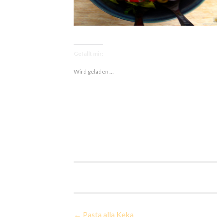
Gefällt mir:
Wird geladen …
Beitragsnavigatio
←
Pasta alla Keka