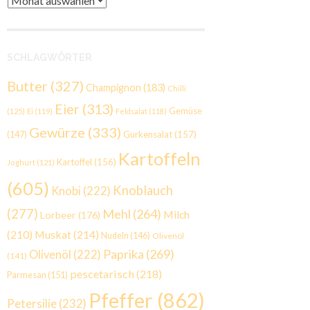
SCHLAGWÖRTER
Butter
(327)
Champignon
(183)
Chilli
Eier
(313)
Gemüse
(125)
Ei
(119)
Feldsalat
(118)
Gewürze
(333)
Gurkensalat
(157)
(147)
Kartoffeln
Kartoffel
(156)
Joghurt
(121)
(605)
Knoblauch
Knobi
(222)
(277)
Mehl
(264)
Milch
Lorbeer
(176)
(210)
Muskat
(214)
Nudeln
(146)
Olivenöl
Paprika
(269)
Olivenöl
(222)
(141)
pescetarisch
(218)
Parmesan
(151)
Pfeffer
(862)
Petersilie
(232)