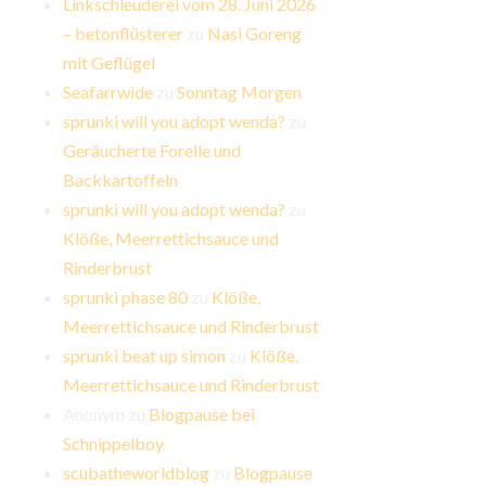
Linkschleuderei vom 28. Juni 2026
– betonflüsterer
zu
Nasi Goreng
mit Geflügel
Seafarrwide
zu
Sonntag Morgen
sprunki will you adopt wenda?
zu
Geräucherte Forelle und
Backkartoffeln
sprunki will you adopt wenda?
zu
Klöße, Meerrettichsauce und
Rinderbrust
sprunki phase 80
zu
Klöße,
Meerrettichsauce und Rinderbrust
sprunki beat up simon
zu
Klöße,
Meerrettichsauce und Rinderbrust
Anonym
zu
Blogpause bei
Schnippelboy
scubatheworldblog
zu
Blogpause