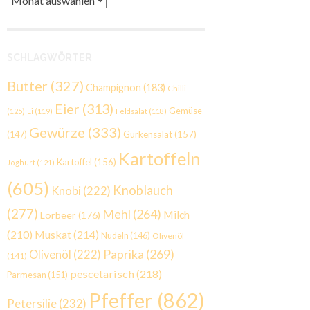
SCHLAGWÖRTER
Butter
(327)
Champignon
(183)
Chilli
Eier
(313)
Gemüse
(125)
Ei
(119)
Feldsalat
(118)
Gewürze
(333)
Gurkensalat
(157)
(147)
Kartoffeln
Kartoffel
(156)
Joghurt
(121)
(605)
Knoblauch
Knobi
(222)
(277)
Mehl
(264)
Milch
Lorbeer
(176)
(210)
Muskat
(214)
Nudeln
(146)
Olivenöl
Paprika
(269)
Olivenöl
(222)
(141)
pescetarisch
(218)
Parmesan
(151)
Pfeffer
(862)
Petersilie
(232)