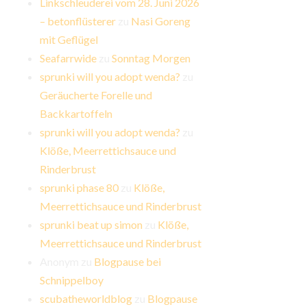
Linkschleuderei vom 28. Juni 2026
– betonflüsterer
zu
Nasi Goreng
mit Geflügel
Seafarrwide
zu
Sonntag Morgen
sprunki will you adopt wenda?
zu
Geräucherte Forelle und
Backkartoffeln
sprunki will you adopt wenda?
zu
Klöße, Meerrettichsauce und
Rinderbrust
sprunki phase 80
zu
Klöße,
Meerrettichsauce und Rinderbrust
sprunki beat up simon
zu
Klöße,
Meerrettichsauce und Rinderbrust
Anonym
zu
Blogpause bei
Schnippelboy
scubatheworldblog
zu
Blogpause