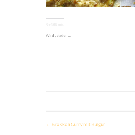
Gefällt mir:
Wird geladen …
Beitragsnavigatio
←
Brokkoli Curry mit Bulgur