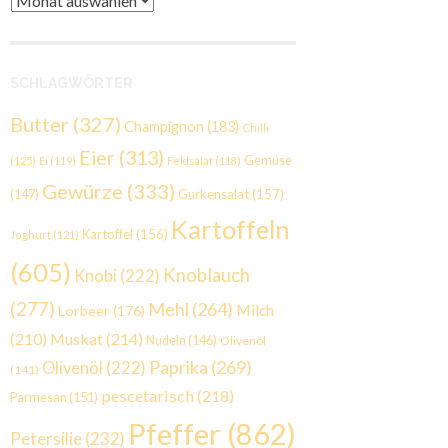
SCHLAGWÖRTER
Butter
(327)
Champignon
(183)
Chilli
Eier
(313)
Gemüse
(125)
Ei
(119)
Feldsalat
(118)
Gewürze
(333)
Gurkensalat
(157)
(147)
Kartoffeln
Kartoffel
(156)
Joghurt
(121)
(605)
Knoblauch
Knobi
(222)
(277)
Mehl
(264)
Milch
Lorbeer
(176)
(210)
Muskat
(214)
Nudeln
(146)
Olivenöl
Paprika
(269)
Olivenöl
(222)
(141)
pescetarisch
(218)
Parmesan
(151)
Pfeffer
(862)
Petersilie
(232)