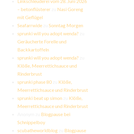
Linkschleuderei vom 28. Juni 2026
– betonflüsterer
zu
Nasi Goreng
mit Geflügel
Seafarrwide
zu
Sonntag Morgen
sprunki will you adopt wenda?
zu
Geräucherte Forelle und
Backkartoffeln
sprunki will you adopt wenda?
zu
Klöße, Meerrettichsauce und
Rinderbrust
sprunki phase 80
zu
Klöße,
Meerrettichsauce und Rinderbrust
sprunki beat up simon
zu
Klöße,
Meerrettichsauce und Rinderbrust
Anonym
zu
Blogpause bei
Schnippelboy
scubatheworldblog
zu
Blogpause