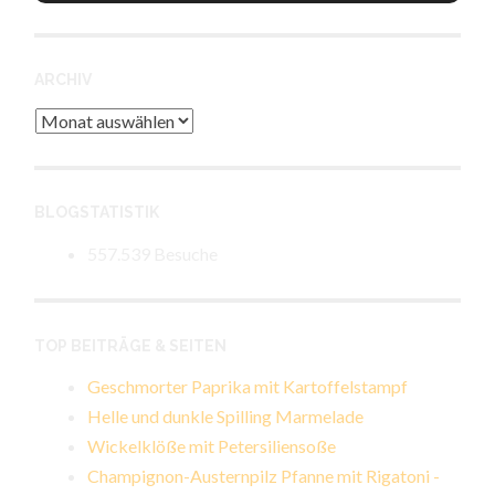
ARCHIV
Archiv
BLOGSTATISTIK
557.539 Besuche
TOP BEITRÄGE & SEITEN
Geschmorter Paprika mit Kartoffelstampf
Helle und dunkle Spilling Marmelade
Wickelklöße mit Petersiliensoße
Champignon-Austernpilz Pfanne mit Rigatoni -