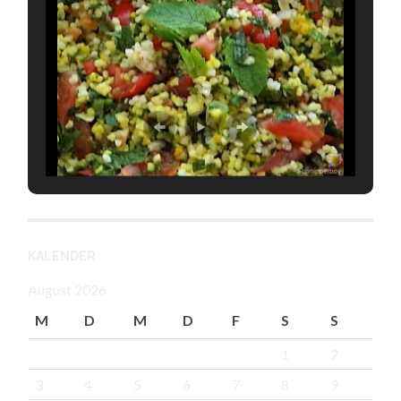
KALENDER
August 2026
M
D
M
D
F
S
S
1
2
3
4
5
6
7
8
9