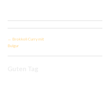
Beitragsnavigation
←
Brokkoli Curry mit
Bulgur
Guten Tag