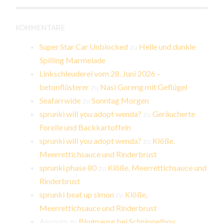
KOMMENTARE
Super Star Car Unblocked
zu
Helle und dunkle
Spilling Marmelade
Linkschleuderei vom 28. Juni 2026 –
betonflüsterer
zu
Nasi Goreng mit Geflügel
Seafarrwide
zu
Sonntag Morgen
sprunki will you adopt wenda?
zu
Geräucherte
Forelle und Backkartoffeln
sprunki will you adopt wenda?
zu
Klöße,
Meerrettichsauce und Rinderbrust
sprunki phase 80
zu
Klöße, Meerrettichsauce und
Rinderbrust
sprunki beat up simon
zu
Klöße,
Meerrettichsauce und Rinderbrust
Anonym
zu
Blogpause bei Schnippelboy