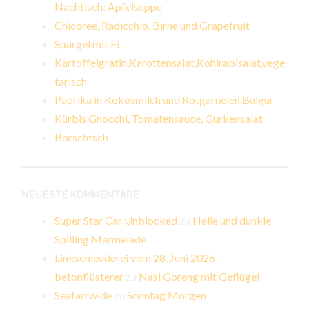
Nachtisch: Apfelsuppe
Chicoree, Radicchio, Birne und Grapefruit
Spargel mit Ei
Kartoffelgratin,Karottensalat,Kohlrabisalat,vege
tarisch
Paprika in Kokosmilch und Rotgarnelen,Bulgur
Kürbis Gnocchi, Tomatensauce, Gurkensalat
Borschtsch
NEUESTE KOMMENTARE
Super Star Car Unblocked
zu
Helle und dunkle
Spilling Marmelade
Linkschleuderei vom 28. Juni 2026 –
betonflüsterer
zu
Nasi Goreng mit Geflügel
Seafarrwide
zu
Sonntag Morgen