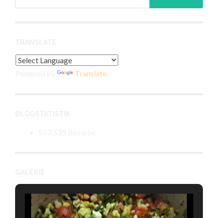
nach:
TRANSLATE
Powered by
Translate
BLOGSTATISTIK
557.539 Besuche
GALERIE