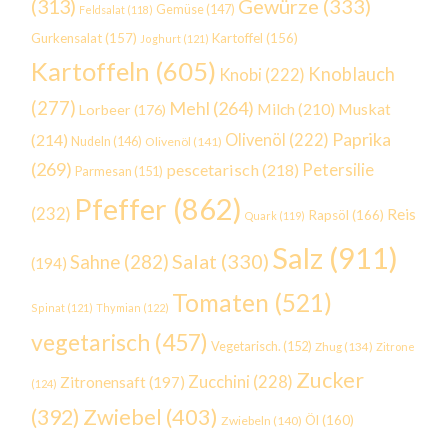
Gewürze
(333)
(313)
Gemüse
(147)
Feldsalat
(118)
Gurkensalat
(157)
Kartoffel
(156)
Joghurt
(121)
Kartoffeln
(605)
Knoblauch
Knobi
(222)
(277)
Mehl
(264)
Milch
(210)
Muskat
Lorbeer
(176)
Paprika
(214)
Olivenöl
(222)
Nudeln
(146)
Olivenöl
(141)
(269)
Petersilie
pescetarisch
(218)
Parmesan
(151)
Pfeffer
(862)
(232)
Reis
Rapsöl
(166)
Quark
(119)
Salz
(911)
Salat
(330)
Sahne
(282)
(194)
Tomaten
(521)
Spinat
(121)
Thymian
(122)
vegetarisch
(457)
Vegetarisch.
(152)
Zhug
(134)
Zitrone
Zucker
Zucchini
(228)
Zitronensaft
(197)
(124)
Zwiebel
(403)
(392)
Öl
(160)
Zwiebeln
(140)