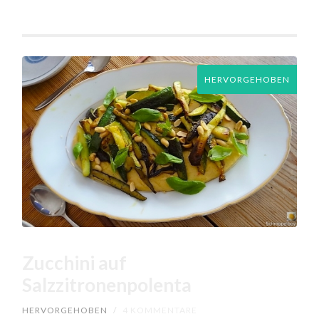
HERVORGEHOBEN
Zucchini auf
Salzzitronenpolenta
HERVORGEHOBEN
/
4 KOMMENTARE