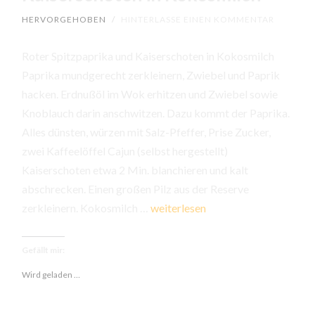
HERVORGEHOBEN
/
HINTERLASSE EINEN KOMMENTAR
Roter Spitzpaprika und Kaiserschoten in Kokosmilch
Paprika mundgerecht zerkleinern, Zwiebel und Paprik
hacken. Erdnußöl im Wok erhitzen und Zwiebel sowie
Knoblauch darin anschwitzen. Dazu kommt der Paprika.
Alles dünsten, würzen mit Salz-Pfeffer, Prise Zucker,
zwei Kaffeelöffel Cajun (selbst hergestellt)
Kaiserschoten etwa 2 Min. blanchieren und kalt
abschrecken. Einen großen Pilz aus der Reserve
Roter
zerkleinern. Kokosmilch …
weiterlesen
Spitzpaprika
und
Gefällt mir:
Kaiserschoten
Wird geladen …
in
Kokosmilch