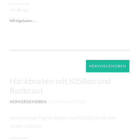
Gefällt mir:
Wird geladen …
HERVORGEHOBEN
Hackbraten mit Klößen und
Rotkraut
HERVORGEHOBEN
/
2 KOMMENTARE
Am nächsten Tag die Reste und Nachtisch mit den
ersten Veilchen