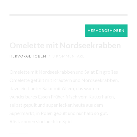
HERVORGEHOBEN
Omelette mit Nordseekrabben
HERVORGEHOBEN
/
3 KOMMENTARE
Omelette mit Nordseekrabben und Salat Ein großes
Omelette gefüllt mit Kräutern und Nordseekrabben,
dazu ein bunter Salat mit Allem, das war ein
wunderbares Essen Früher frisch vom Kutterhafen,
selbst gepult und super lecker, heute aus dem
Supermarkt, in Polen gepult und nur halb so gut.
Röstaromen sind auch im Spiel