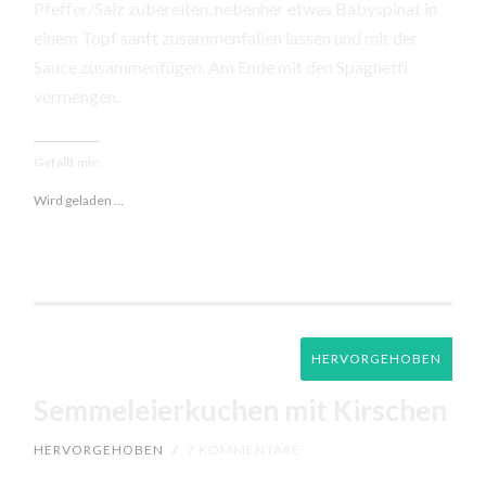
Pfeffer/Salz zubereiten. nebenher etwas Babyspinat in
einem Topf sanft zusammenfallen lassen und mit der
Sauce zusammenfügen. Am Ende mit den Spaghetti
vermengen.
Gefällt mir:
Wird geladen …
HERVORGEHOBEN
Semmeleierkuchen mit Kirschen
HERVORGEHOBEN
/
7 KOMMENTARE