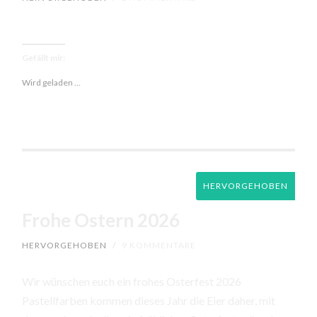
Gefällt mir:
Wird geladen …
HERVORGEHOBEN
Frohe Ostern 2026
HERVORGEHOBEN
/
9 KOMMENTARE
Wir wünschen euch ein frohes Osterfest 2026
Pastellfarben kommen dieses Jahr die Eier daher, mit