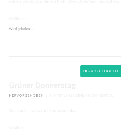
denen wir euch allen ein fröhliches Osterfest wünschen.
Gefällt mir:
Wird geladen …
HERVORGEHOBEN
Grüner Donnerstag
HERVORGEHOBEN
/
HINTERLASSE EINEN KOMMENTAR
Bärlauchrisotto mit Tomatensalat.
Gefällt mir: