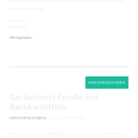
und Gurkensalat.
Gefällt mir:
Wird geladen …
HERVORGEHOBEN
Geräucherte Forelle und
Backkartoffeln
HERVORGEHOBEN
/
3 KOMMENTARE
https://youtu.be/H5SqFoLn7UU Gräucherte Forelle und