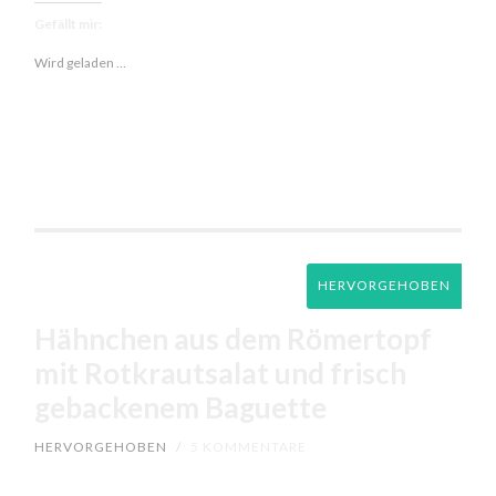
Tomatensalat
Gefällt mir:
Wird geladen …
HERVORGEHOBEN
Hähnchen aus dem Römertopf
mit Rotkrautsalat und frisch
gebackenem Baguette
HERVORGEHOBEN
/
5 KOMMENTARE