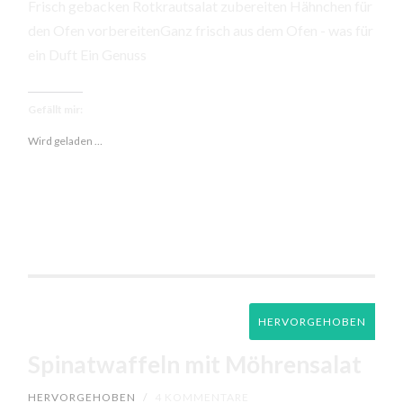
Frisch gebacken Rotkrautsalat zubereiten Hähnchen für
den Ofen vorbereitenGanz frisch aus dem Ofen - was für
ein Duft Ein Genuss
Gefällt mir:
Wird geladen …
HERVORGEHOBEN
Spinatwaffeln mit Möhrensalat
HERVORGEHOBEN
/
4 KOMMENTARE