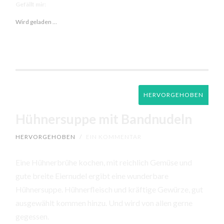
Gefällt mir:
Wird geladen …
HERVORGEHOBEN
Hühnersuppe mit Bandnudeln
HERVORGEHOBEN
/
EIN KOMMENTAR
Eine Hühnerbrühe kochen, mit reichlich Gemüse und
gute breite Eiernudel ergibt eine wunderbare
Hühnersuppe. Hühnerfleisch und kräftige Gewürze, gut
ausgewählt kommen hinzu. Und wird von allen gerne
gegessen.