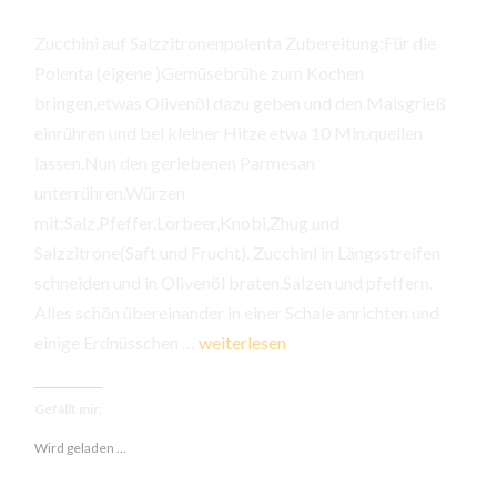
Zucchini auf Salzzitronenpolenta Zubereitung:Für die
Polenta (eigene )Gemüsebrühe zum Kochen
bringen,etwas Olivenöl dazu geben und den Maisgrieß
einrühren und bei kleiner Hitze etwa 10 Min.quellen
lassen.Nun den geriebenen Parmesan
unterrühren.Würzen
mit:Salz,Pfeffer,Lorbeer,Knobi,Zhug und
Salzzitrone(Saft und Frucht). Zucchini in Längsstreifen
schneiden und in Olivenöl braten.Salzen und pfeffern.
Alles schön übereinander in einer Schale anrichten und
Zucchini
einige Erdnüsschen …
weiterlesen
auf
Salzzitronenpolenta
Gefällt mir:
Wird geladen …