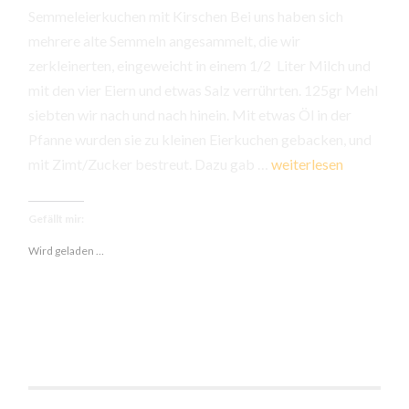
Semmeleierkuchen mit Kirschen Bei uns haben sich
mehrere alte Semmeln angesammelt, die wir
zerkleinerten, eingeweicht in einem 1/2 Liter Milch und
mit den vier Eiern und etwas Salz verrührten. 125gr Mehl
siebten wir nach und nach hinein. Mit etwas Öl in der
Pfanne wurden sie zu kleinen Eierkuchen gebacken, und
Semmeleierkuchen
mit Zimt/Zucker bestreut. Dazu gab …
weiterlesen
mit
Kirschen
Gefällt mir:
Wird geladen …