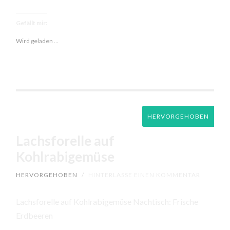
Gefällt mir:
Wird geladen …
HERVORGEHOBEN
Lachsforelle auf
Kohlrabigemüse
HERVORGEHOBEN
/
HINTERLASSE EINEN KOMMENTAR
Lachsforelle auf Kohlrabigemüse Nachtisch: Frische
Erdbeeren