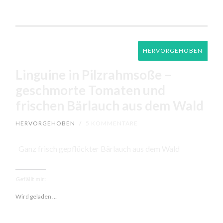
HERVORGEHOBEN
Linguine in Pilzrahmsoße –
geschmorte Tomaten und
frischen Bärlauch aus dem Wald
HERVORGEHOBEN
/
5 KOMMENTARE
Ganz frisch gepflückter Bärlauch aus dem Wald
Gefällt mir:
Wird geladen …