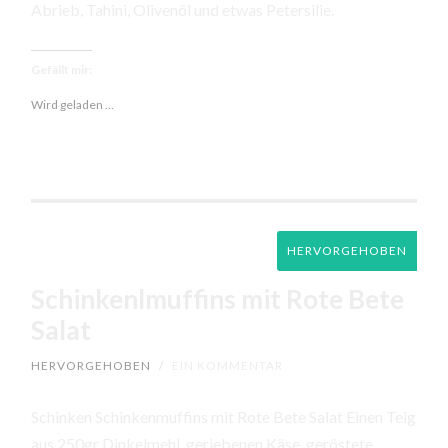
Abrieb, Tahini, Olivenöl und etwas Petersilie.
Gefällt mir:
Wird geladen …
HERVORGEHOBEN
Schinkenlmuffins mit Rote Bete
Salat
HERVORGEHOBEN
/
EIN KOMMENTAR
Schinken Schinkenmuffins mit Rote Bete Salat Einen Teig
aus 250gr Dinkelmehl, geriebenen Käse, geröstete