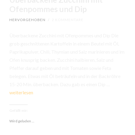
Ofenpommes und Dip
HERVORGEHOBEN
/
2 KOMMENTARE
Überbackene Zucchini mit Ofenpommes und Dip Die
grob geschnittenen Kartoffeln in einem Beutel mit Öl,
Paprikapulver, Chili, Thymian und Salz marinieren und im
Ofen knusprig backen. Zucchini halbieren, Salz und
Pfeffer darauf geben und mit Tomaten sowie Feta
belegen. Etwas mit Öl beträufeln und in der Backröhre
Überbacke
15-20 Min. überbacken. Dazu gab es einen Dip …
Zucchini
weiterlesen
mit
Ofenpomm
Gefällt mir:
und
Wird geladen …
Dip