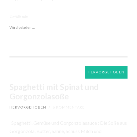
Gefällt mir:
Wird geladen …
HERVORGEHOBEN
Spaghetti mit Spinat und
Gorgonzolasoße
HERVORGEHOBEN
/
6 KOMMENTARE
Spaghetti, Gemüse und Gorgonzolasauce : Die Soße aus
Gorgonzola, Butter, Sahne, Schuss Milch und