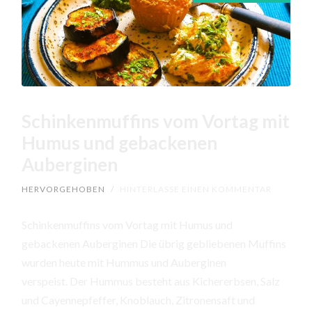
Schinkenmuffins vom Vortag mit
Humus und gebackenen
Auberginen
HERVORGEHOBEN
/
HINTERLASSE EINEN KOMMENTAR
Schinkenmuffins vom Vortag mit Humus und
gebackenen Auberginen Die übrig gebliebenen Muffins
wurden heute mit Hummus und Auberginen
verspeist. Der Hummus besteht aus Kichererbsen, Salz
und Cayennepfeffer, Knoblauch, Zitronensaft und