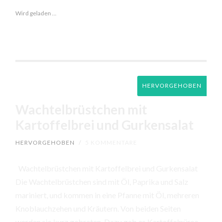
Wird geladen …
HERVORGEHOBEN
Wachtelbrüstchen mit
Kartoffelbrei und Gurkensalat
HERVORGEHOBEN
/
5 KOMMENTARE
Wachtelbrüstchen mit Kartoffelbrei und Gurkensalat
Die Wachtelbrüstchen sind mit Öl, Paprika und Salz
mariniert, und kommen in eine Pfanne mit Öl, mehreren
Knoblauchzehen und Kräutern. Von beiden Seiten
werden sie kurz gebraten. Dazu gab es Kartoffelpüree