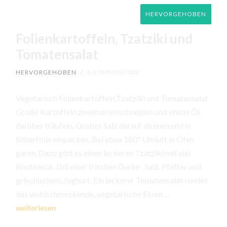
HERVORGEHOBEN
Folienkartoffeln, Tzatziki und
Tomatensalat
HERVORGEHOBEN
/
6 KOMMENTARE
Vegetarisch Folienkartoffeln,Tzatziki und Tomatensalat
Große Kartoffeln zweimal einschneiden und etwas Öl
darüber träufeln. Grobes Salz darauf streuen und in
Silberfolie einpacken. Bei etwa 180° Umluft in Ofen
garen. Dazu gibt es einen leckeren Tzatziki mit viel
Knoblauch, Dill einer frischen Gurke , Salz, Pfeffer und
griechischem Joghurt. Ein leckerer Tomatensalat rundet
Folienkartoffeln
das wohlschmeckende, vegetarische Essen …
Tzatziki
weiterlesen
und