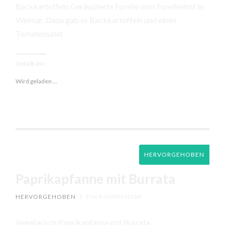
Backkartoffeln Geräucherte Forelle vom Forellenhof in
Weimar. Dazu gab es Backkartoffeln und einen
Tomatensalat
Gefällt mir:
Wird geladen …
HERVORGEHOBEN
Paprikapfanne mit Burrata
HERVORGEHOBEN
/
EIN KOMMENTAR
Vegetarisch Paprikapfanne mit Burrata