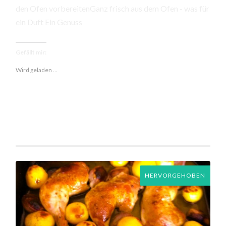
den Ofen vorbereitenGanz frisch aus dem Ofen - was für
ein Duft Ein Genuss
Gefällt mir:
Wird geladen …
HERVORGEHOBEN