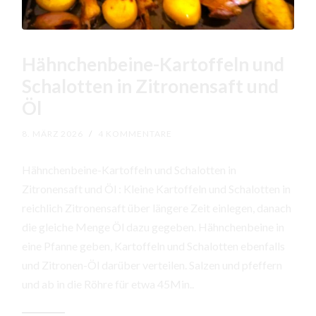
Hähnchenbeine-Kartoffeln und
Schalotten in Zitronensaft und
Öl
8. MÄRZ 2026
/
4 KOMMENTARE
Hähnchenbeine-Kartoffeln und Schalotten in
Zitronensaft und Öl : Kleine Kartoffeln und Schalotten in
reichlich Zitronensaft über längere Zeit einlegen, danach
die gleiche Menge Öl dazu gegeben. Hähnchenbeine in
eine Pfanne geben, Kartoffeln und Schalotten ebenfalls
und Zitronen-Öl darüber verteilen. Salzen und pfeffern
und ab in die Röhre für etwa 45Min..