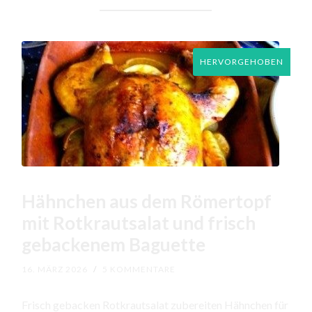
HERVORGEHOBEN
Hähnchen aus dem Römertopf
mit Rotkrautsalat und frisch
gebackenem Baguette
16. MÄRZ 2026
/
5 KOMMENTARE
Frisch gebacken Rotkrautsalat zubereiten Hähnchen für