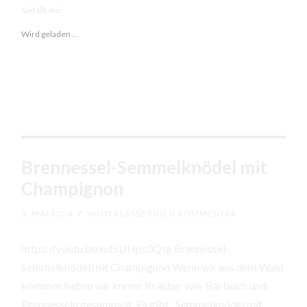
Gefällt mir:
Wird geladen …
Brennessel-Semmelknödel mit
Champignon
3. MAI 2024
/
HINTERLASSE EINEN KOMMENTAR
https://youtu.be/nd5UHps0Qtg Brennessel-
Semmelknödel mit Champignon Wenn wir aus dem Wald
kommen haben wir immer Kräuter wie Bärlauch und
Brennesseln gesammelt .Es gibt Semmelknödel mit