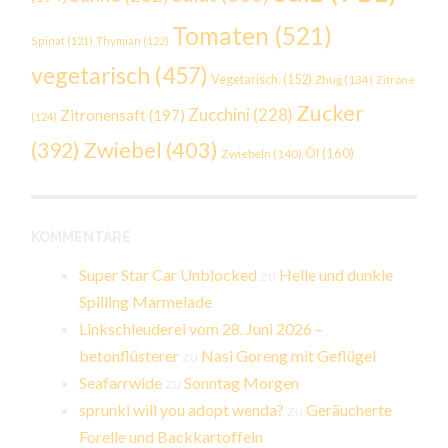
Tomaten
(521)
Spinat
(121)
Thymian
(122)
vegetarisch
(457)
Vegetarisch.
(152)
Zhug
(134)
Zitrone
Zucker
Zucchini
(228)
Zitronensaft
(197)
(124)
Zwiebel
(403)
(392)
Öl
(160)
Zwiebeln
(140)
KOMMENTARE
Super Star Car Unblocked
zu
Helle und dunkle
Spilling Marmelade
Linkschleuderei vom 28. Juni 2026 –
betonflüsterer
zu
Nasi Goreng mit Geflügel
Seafarrwide
zu
Sonntag Morgen
sprunki will you adopt wenda?
zu
Geräucherte
Forelle und Backkartoffeln