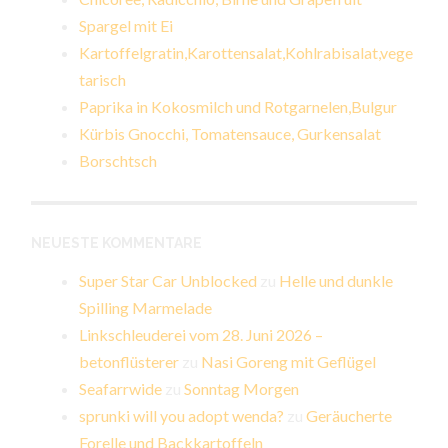
Spargel mit Ei
Kartoffelgratin,Karottensalat,Kohlrabisalat,vege
tarisch
Paprika in Kokosmilch und Rotgarnelen,Bulgur
Kürbis Gnocchi, Tomatensauce, Gurkensalat
Borschtsch
NEUESTE KOMMENTARE
Super Star Car Unblocked
zu
Helle und dunkle
Spilling Marmelade
Linkschleuderei vom 28. Juni 2026 –
betonflüsterer
zu
Nasi Goreng mit Geflügel
Seafarrwide
zu
Sonntag Morgen
sprunki will you adopt wenda?
zu
Geräucherte
Forelle und Backkartoffeln