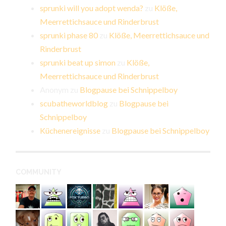
sprunki will you adopt wenda?
zu
Klöße,
Meerrettichsauce und Rinderbrust
sprunki phase 80
zu
Klöße, Meerrettichsauce und
Rinderbrust
sprunki beat up simon
zu
Klöße,
Meerrettichsauce und Rinderbrust
Anonym
zu
Blogpause bei Schnippelboy
scubatheworldblog
zu
Blogpause bei
Schnippelboy
Küchenereignisse
zu
Blogpause bei Schnippelboy
COMMUNITY