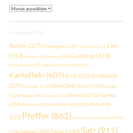
Archiv
SCHLAGWÖRTER
Butter
(327)
Eier
Champignon
(183)
Chilli
(125)
Ei
(119)
Gewürze
(333)
(313)
Gemüse
(147)
Feldsalat
(118)
Gurkensalat
(157)
Kartoffel
(156)
Joghurt
(121)
Kartoffeln
(605)
Knoblauch
Knobi
(222)
(277)
Mehl
(264)
Milch
(210)
Muskat
Lorbeer
(176)
Paprika
(214)
Olivenöl
(222)
Nudeln
(146)
Olivenöl
(141)
(269)
Petersilie
pescetarisch
(218)
Parmesan
(151)
Pfeffer
(862)
(232)
Reis
Rapsöl
(166)
Quark
(119)
Salz
(911)
Salat
(330)
Sahne
(282)
(194)