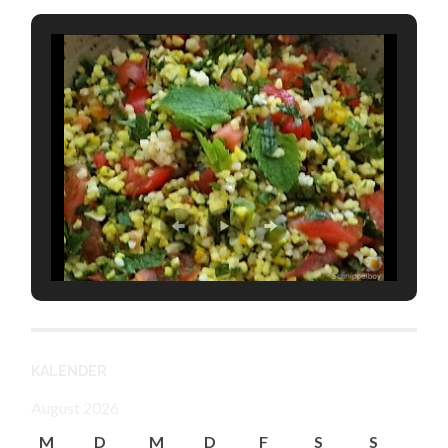
KALENDER
August 2026
M
D
M
D
F
S
S