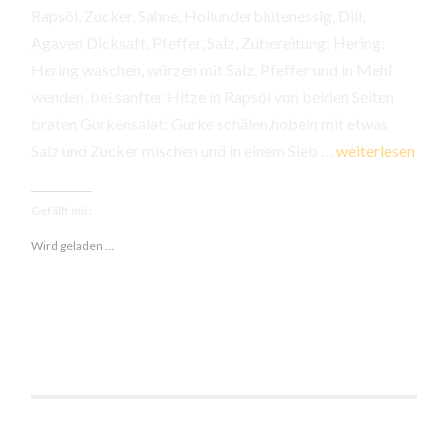
Rapsöl, Zucker, Sahne, Hollunderblütenessig, Dill,
Agaven Dicksaft, Pfeffer, Salz, Zubereitung: Hering:
Hering waschen, würzen mit Salz, Pfeffer und in Mehl
wenden, bei sanfter Hitze in Rapsöl von beiden Seiten
braten Gurkensalat: Gurke schälen,hobeln mit etwas
Grüner
Salz und Zucker mischen und in einem Sieb …
weiterlesen
Hering,Salate,Br
Gefällt mir:
Wird geladen …