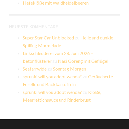
Hefeklöße mit Waldheidelbeeren
NEUESTE KOMMENTARE
Super Star Car Unblocked
zu
Helle und dunkle
Spilling Marmelade
Linkschleuderei vom 28. Juni 2026 –
betonflüsterer
zu
Nasi Goreng mit Geflügel
Seafarrwide
zu
Sonntag Morgen
sprunki will you adopt wenda?
zu
Geräucherte
Forelle und Backkartoffeln
sprunki will you adopt wenda?
zu
Klöße,
Meerrettichsauce und Rinderbrust