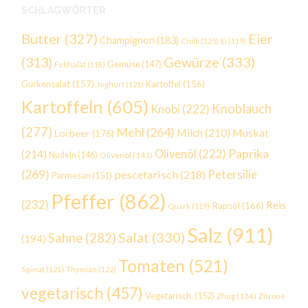
SCHLAGWÖRTER
Butter
(327)
Eier
Champignon
(183)
Chilli
(125)
Ei
(119)
Gewürze
(333)
(313)
Gemüse
(147)
Feldsalat
(118)
Gurkensalat
(157)
Kartoffel
(156)
Joghurt
(121)
Kartoffeln
(605)
Knoblauch
Knobi
(222)
(277)
Mehl
(264)
Milch
(210)
Muskat
Lorbeer
(176)
Paprika
(214)
Olivenöl
(222)
Nudeln
(146)
Olivenöl
(141)
(269)
Petersilie
pescetarisch
(218)
Parmesan
(151)
Pfeffer
(862)
(232)
Reis
Rapsöl
(166)
Quark
(119)
Salz
(911)
Salat
(330)
Sahne
(282)
(194)
Tomaten
(521)
Spinat
(121)
Thymian
(122)
vegetarisch
(457)
Vegetarisch.
(152)
Zhug
(134)
Zitrone