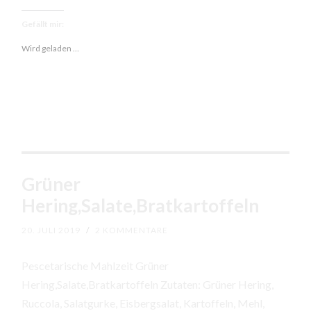
Hering,
Kartoffelsalat,
Gefällt mir:
Gurkensalat
Wird geladen …
Grüner
Hering,Salate,Bratkartoffeln
20. JULI 2019
/
2 KOMMENTARE
Pescetarische Mahlzeit Grüner
Hering,Salate,Bratkartoffeln Zutaten: Grüner Hering,
Ruccola, Salatgurke, Eisbergsalat, Kartoffeln, Mehl,