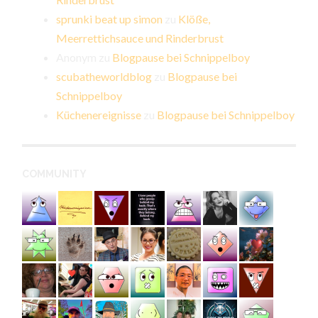
sprunki beat up simon
zu
Klöße,
Meerrettichsauce und Rinderbrust
Anonym
zu
Blogpause bei Schnippelboy
scubatheworldblog
zu
Blogpause bei
Schnippelboy
Küchenereignisse
zu
Blogpause bei Schnippelboy
COMMUNITY