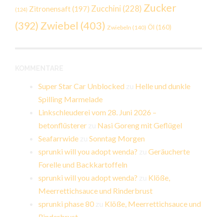
Zucker
Zucchini
(228)
Zitronensaft
(197)
(124)
Zwiebel
(403)
(392)
Öl
(160)
Zwiebeln
(140)
KOMMENTARE
Super Star Car Unblocked
zu
Helle und dunkle
Spilling Marmelade
Linkschleuderei vom 28. Juni 2026 –
betonflüsterer
zu
Nasi Goreng mit Geflügel
Seafarrwide
zu
Sonntag Morgen
sprunki will you adopt wenda?
zu
Geräucherte
Forelle und Backkartoffeln
sprunki will you adopt wenda?
zu
Klöße,
Meerrettichsauce und Rinderbrust
sprunki phase 80
zu
Klöße, Meerrettichsauce und
Rinderbrust