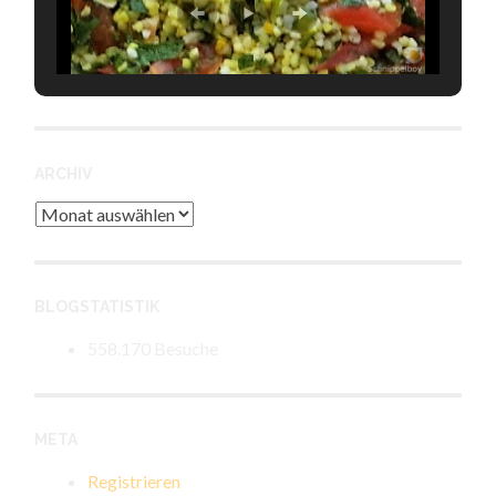
ARCHIV
Archiv
BLOGSTATISTIK
558.170 Besuche
META
Registrieren