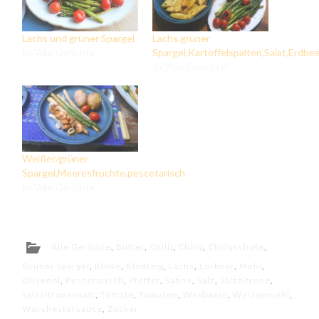
Lachs und grüner Spargel
Lachs,grüner
In "Alle Gerichte"
Spargel,Kartoffelspalten,Salat,Erdbe
In "Alle Gerichte"
Weißer/grüner
Spargel,Meeresfrüchte,pescetarisch
In "Alle Gerichte"
Alle Gerichte
,
Butter
,
Chilli
,
Chilly
,
Chillyschote
,
Grüner Spargel
,
Klöße
,
Kloßteig
,
Lachs
,
Lorbeer
,
Mehl
,
Olivenöl
,
Pescetarisch
,
Pfeffer
,
Sahne
,
Salz
,
Salzzitrone
,
Salzzitronensaft
,
Tomate
,
Tomaten
,
Weißwein
,
Weizenmehl
,
Worchestersauce
,
Zucker