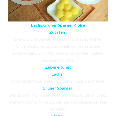
Lachs,Grüner Spargel,Klöße
Zutaten :
Lachs, Grüner Spargel, Kloßteig, Tomaten, Pfeffer,
Olivenöl, Zucker, Butter, Weißwein, Salzzitrone,
Lorbeerblatt, Chilli, Worchestersauce, Mehl, Sahne,
pescetarisch. Salz,
Zubereitung :
Lachs :
In der Grillpfanne braten, würzen mit Salz und Pfeffer
Grüner Spargel :
Den Spargel in Olivenöl aldente braten, würzen mit Salz,
Pfeffer und einer Prise Zucker , ein paar Strauchtomaten
mitbraten.
Klöße :