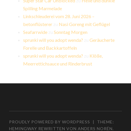
Super Star Car Unblocked
zu
Helle und dunkle
Spilling Marmelade
Linkschleuderei vom 28. Juni 2026 –
betonflüsterer
zu
Nasi Goreng mit Geflügel
Seafarrwide
zu
Sonntag Morgen
sprunki will you adopt wenda?
zu
Geräucherte
Forelle und Backkartoffeln
sprunki will you adopt wenda?
zu
Klöße,
Meerrettichsauce und Rinderbrust
PROUDLY POWERED BY WORDPRESS
|
THEME:
HEMINGWAY REWRITTEN VON
ANDERS NORÉN
.