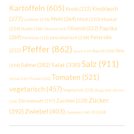
Kartoffeln
(605)
Knoblauch
Knobi
(222)
(277)
Mehl
(264)
Milch
(210)
Muskat
Lorbeer
(176)
Paprika
(214)
Olivenöl
(222)
Nudeln
(146)
Olivenöl
(141)
(269)
Petersilie
pescetarisch
(218)
Parmesan
(151)
Pfeffer
(862)
(232)
Reis
Rapsöl
(166)
Quark
(119)
Salz
(911)
Salat
(330)
Sahne
(282)
(194)
Tomaten
(521)
Spinat
(121)
Thymian
(122)
vegetarisch
(457)
Vegetarisch.
(152)
Zhug
(134)
Zitrone
Zucker
Zucchini
(228)
Zitronensaft
(197)
(124)
Zwiebel
(403)
(392)
Öl
(160)
Zwiebeln
(140)