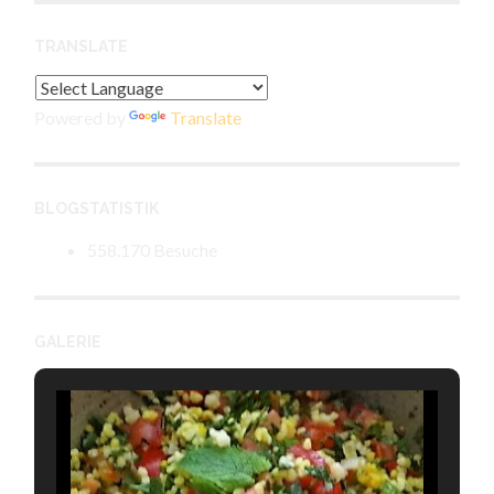
TRANSLATE
Powered by
Translate
BLOGSTATISTIK
558.170 Besuche
GALERIE