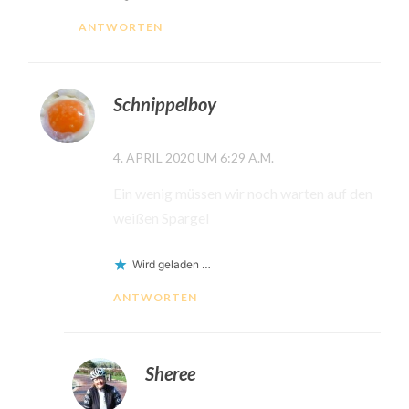
ANTWORTEN
Schnippelboy
4. APRIL 2020 UM 6:29 A.M.
Ein wenig müssen wir noch warten auf den
weißen Spargel
Wird geladen …
ANTWORTEN
Sheree