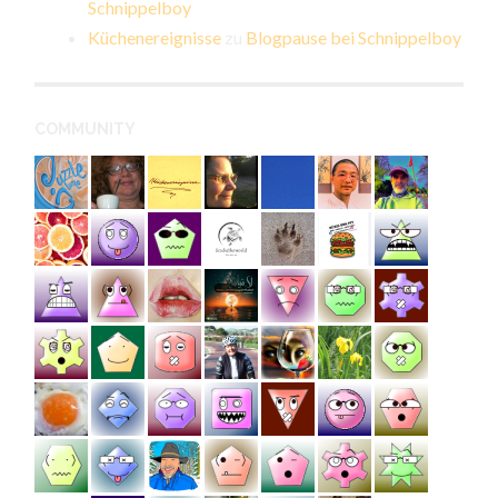
Schnippelboy
Küchenereignisse
zu
Blogpause bei Schnippelboy
COMMUNITY