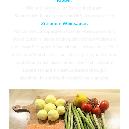
Kleine Klöße aus Kloßteig mit ein paar
Semmelbröckchen formen und in Salzwasser garen
Zitronen- Weinsauce :
Abschnitte vom Spargel in Wasser, Prise Zucker und
etwas Butter al dente kochen, einen Schuß Weißwein
und etwas Saft von der Salzzitrone, Lorbeerblatt, Chilli
und etwas Worchestersauce daran geben, noch etwas
köcheln und dann durchsieben, eine Mehlschwitze
zubereiten und mit dem Sud ablöschen, gut
abschmecken und noch etwas Sahne angießen