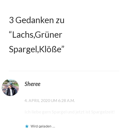
3 Gedanken zu
“
Lachs,Grüner
Spargel,Klöße
”
Sheree
4. APRIL 2020 UM 6:28 A.M.
Ich liebe gern Spargel und jetzt ist Spargelzeit!
Wird geladen …