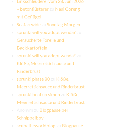
Linkschleuderei vom 28. Juni 2026
– betonflüsterer
zu
Nasi Goreng
mit Geflügel
Seafarrwide
zu
Sonntag Morgen
sprunki will you adopt wenda?
zu
Geräucherte Forelle und
Backkartoffeln
sprunki will you adopt wenda?
zu
Klöße, Meerrettichsauce und
Rinderbrust
sprunki phase 80
zu
Klöße,
Meerrettichsauce und Rinderbrust
sprunki beat up simon
zu
Klöße,
Meerrettichsauce und Rinderbrust
Anonym
zu
Blogpause bei
Schnippelboy
scubatheworldblog
zu
Blogpause