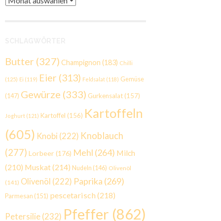
SCHLAGWÖRTER
Butter
(327)
Champignon
(183)
Chilli
Eier
(313)
Gemüse
(125)
Ei
(119)
Feldsalat
(118)
Gewürze
(333)
Gurkensalat
(157)
(147)
Kartoffeln
Kartoffel
(156)
Joghurt
(121)
(605)
Knoblauch
Knobi
(222)
(277)
Mehl
(264)
Milch
Lorbeer
(176)
(210)
Muskat
(214)
Nudeln
(146)
Olivenöl
Paprika
(269)
Olivenöl
(222)
(141)
pescetarisch
(218)
Parmesan
(151)
Pfeffer
(862)
Petersilie
(232)