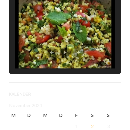
KALENDER
November 2024
M
D
M
D
F
S
S
1
2
3