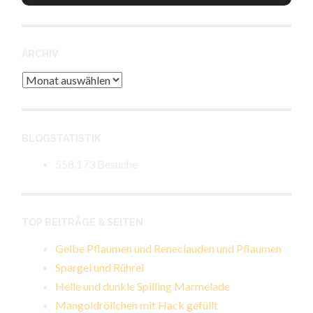
ARCHIV
Archiv
BLOGSTATISTIK
558.173 Besuche
TOP BEITRÄGE & SEITEN
Gelbe Pflaumen und Reneclauden und Pflaumen
Spargel und Rührei
Helle und dunkle Spilling Marmelade
Mangoldröllchen mit Hack gefüllt