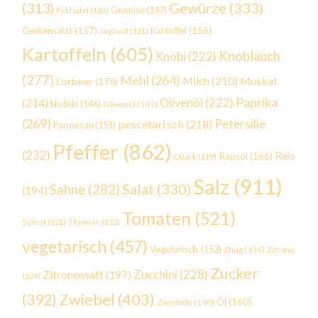
Gewürze
(333)
(313)
Gemüse
(147)
Feldsalat
(118)
Gurkensalat
(157)
Kartoffel
(156)
Joghurt
(121)
Kartoffeln
(605)
Knoblauch
Knobi
(222)
(277)
Mehl
(264)
Milch
(210)
Muskat
Lorbeer
(176)
Paprika
(214)
Olivenöl
(222)
Nudeln
(146)
Olivenöl
(141)
(269)
Petersilie
pescetarisch
(218)
Parmesan
(151)
Pfeffer
(862)
(232)
Reis
Rapsöl
(166)
Quark
(119)
Salz
(911)
Salat
(330)
Sahne
(282)
(194)
Tomaten
(521)
Spinat
(121)
Thymian
(122)
vegetarisch
(457)
Vegetarisch.
(152)
Zhug
(134)
Zitrone
Zucker
Zucchini
(228)
Zitronensaft
(197)
(124)
Zwiebel
(403)
(392)
Öl
(160)
Zwiebeln
(140)