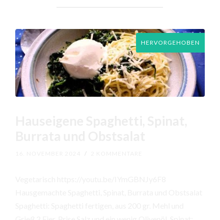
HERVORGEHOBEN
Hauseigene Spaghetti, Spinat,
Burrata und Obstsalat
16. NOVEMBER 2024
/
2 KOMMENTARE
Vegetarisch https://youtu.be/IYmGBNJy6F8
Hausgemachte Spaghetti, Spinat, Burrata und Obstsalat
Spaghetti: Spaghetti fertigen, aus 200 gr. Mehl und
Grieß,2 Eier, Prise Salz und ein wenig Olivenöl. Spinat: