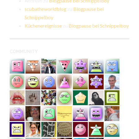
Anonym
zu
Blogpause bei Schnippelboy
scubatheworldblog
zu
Blogpause bei
Schnippelboy
Küchenereignisse
zu
Blogpause bei Schnippelboy
COMMUNITY