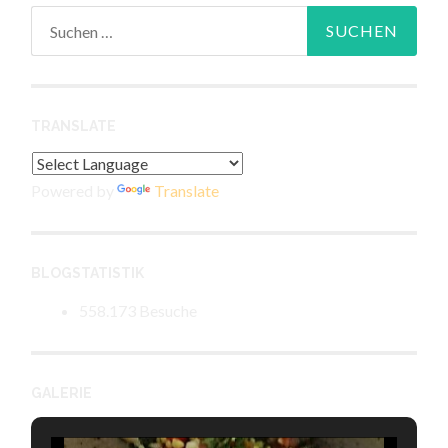
Suchen
nach:
TRANSLATE
Powered by
Translate
BLOGSTATISTIK
558.173 Besuche
GALERIE