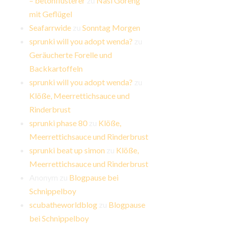
– betonflüsterer
zu
Nasi Goreng
mit Geflügel
Seafarrwide
zu
Sonntag Morgen
sprunki will you adopt wenda?
zu
Geräucherte Forelle und
Backkartoffeln
sprunki will you adopt wenda?
zu
Klöße, Meerrettichsauce und
Rinderbrust
sprunki phase 80
zu
Klöße,
Meerrettichsauce und Rinderbrust
sprunki beat up simon
zu
Klöße,
Meerrettichsauce und Rinderbrust
Anonym
zu
Blogpause bei
Schnippelboy
scubatheworldblog
zu
Blogpause
bei Schnippelboy