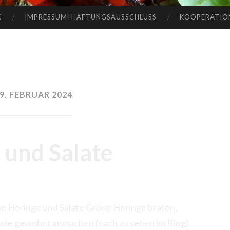
G
IMPRESSUM+HAFTUNGSAUSSCHLUSS
KOOPERATIO
9. FEBRUAR 2024
 und Salate
 Heringe und Salate Grüne Heringe braten,
at wie gewohnt anmachen (nach zu sehen im Blog)