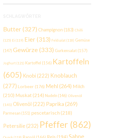
SCHLAGWÖRTER
Butter
(327)
Champignon
(183)
Chilli
Eier
(313)
Gemüse
(125)
Ei
(119)
Feldsalat
(118)
Gewürze
(333)
Gurkensalat
(157)
(147)
Kartoffeln
Kartoffel
(156)
Joghurt
(121)
(605)
Knoblauch
Knobi
(222)
(277)
Mehl
(264)
Milch
Lorbeer
(176)
(210)
Muskat
(214)
Nudeln
(146)
Olivenöl
Paprika
(269)
Olivenöl
(222)
(141)
pescetarisch
(218)
Parmesan
(151)
Pfeffer
(862)
Petersilie
(232)
Sahne
Reis
(194)
Rapsöl
(166)
Quark
(119)