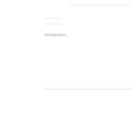
Dieses Essen gab es am Fre
Gefällt mir:
Wird geladen …