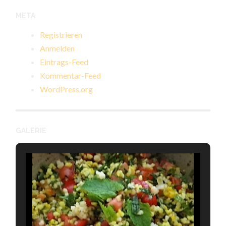
META
Registrieren
Anmelden
Eintrags-Feed
Kommentar-Feed
WordPress.org
GALERIE