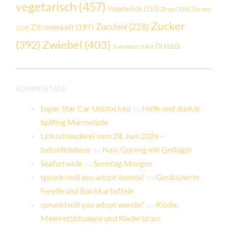
vegetarisch
(457)
Vegetarisch.
(152)
Zhug
(134)
Zitrone
Zucker
Zucchini
(228)
Zitronensaft
(197)
(124)
Zwiebel
(403)
(392)
Öl
(160)
Zwiebeln
(140)
KOMMENTARE
Super Star Car Unblocked
zu
Helle und dunkle
Spilling Marmelade
Linkschleuderei vom 28. Juni 2026 –
betonflüsterer
zu
Nasi Goreng mit Geflügel
Seafarrwide
zu
Sonntag Morgen
sprunki will you adopt wenda?
zu
Geräucherte
Forelle und Backkartoffeln
sprunki will you adopt wenda?
zu
Klöße,
Meerrettichsauce und Rinderbrust