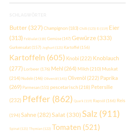
SCHLAGWÖRTER
Butter
(327)
Eier
Champignon
(183)
Chilli
(125)
Ei
(119)
Gewürze
(333)
(313)
Gemüse
(147)
Feldsalat
(118)
Gurkensalat
(157)
Kartoffel
(156)
Joghurt
(121)
Kartoffeln
(605)
Knoblauch
Knobi
(222)
(277)
Mehl
(264)
Milch
(210)
Muskat
Lorbeer
(176)
Paprika
(214)
Olivenöl
(222)
Nudeln
(146)
Olivenöl
(141)
(269)
Petersilie
pescetarisch
(218)
Parmesan
(151)
Pfeffer
(862)
(232)
Reis
Rapsöl
(166)
Quark
(119)
Salz
(911)
Salat
(330)
Sahne
(282)
(194)
Tomaten
(521)
Spinat
(121)
Thymian
(122)