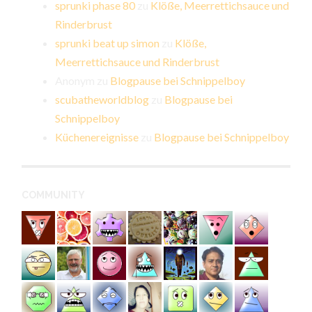
sprunki phase 80
zu
Klöße, Meerrettichsauce und
Rinderbrust
sprunki beat up simon
zu
Klöße,
Meerrettichsauce und Rinderbrust
Anonym
zu
Blogpause bei Schnippelboy
scubatheworldblog
zu
Blogpause bei
Schnippelboy
Küchenereignisse
zu
Blogpause bei Schnippelboy
COMMUNITY