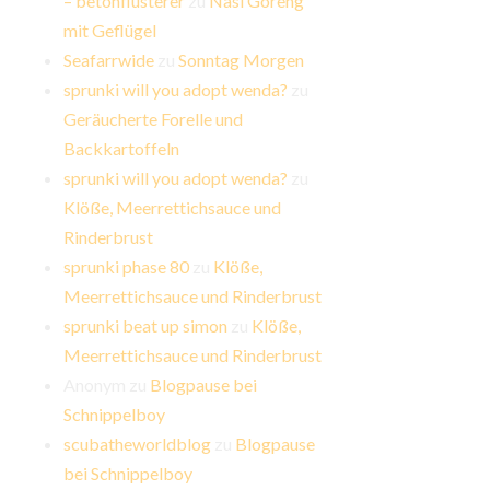
– betonflüsterer
zu
Nasi Goreng
mit Geflügel
Seafarrwide
zu
Sonntag Morgen
sprunki will you adopt wenda?
zu
Geräucherte Forelle und
Backkartoffeln
sprunki will you adopt wenda?
zu
Klöße, Meerrettichsauce und
Rinderbrust
sprunki phase 80
zu
Klöße,
Meerrettichsauce und Rinderbrust
sprunki beat up simon
zu
Klöße,
Meerrettichsauce und Rinderbrust
Anonym
zu
Blogpause bei
Schnippelboy
scubatheworldblog
zu
Blogpause
bei Schnippelboy