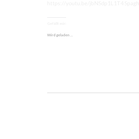
https://youtu.be/jbNSdp1L1T4 Spagh
Gefällt mir:
Wird geladen …