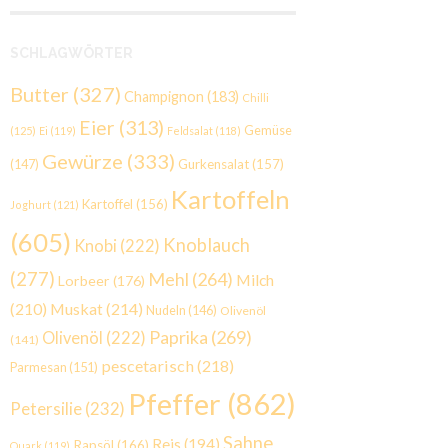
SCHLAGWÖRTER
Butter
(327)
Champignon
(183)
Chilli
Eier
(313)
Gemüse
(125)
Ei
(119)
Feldsalat
(118)
Gewürze
(333)
Gurkensalat
(157)
(147)
Kartoffeln
Kartoffel
(156)
Joghurt
(121)
(605)
Knoblauch
Knobi
(222)
(277)
Mehl
(264)
Milch
Lorbeer
(176)
(210)
Muskat
(214)
Nudeln
(146)
Olivenöl
Paprika
(269)
Olivenöl
(222)
(141)
pescetarisch
(218)
Parmesan
(151)
Pfeffer
(862)
Petersilie
(232)
Sahne
Reis
(194)
Rapsöl
(166)
Quark
(119)