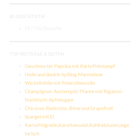
BLOGSTATISTIK
557.502 Besuche
TOP BEITRÄGE & SEITEN
Geschmorter Paprika mit Kartoffelstampf
Helle und dunkle Spilling Marmelade
Wickelklöße mit Petersiliensoße
Champignon-Austernpilz Pfanne mit Rigatoni -
Nachtisch: Apfelsuppe
Chicoree, Radicchio, Birne und Grapefruit
Spargel mit Ei
Kartoffelgratin,Karottensalat,Kohlrabisalat,vege
tarisch