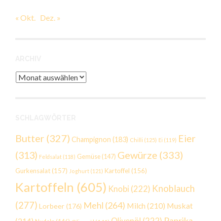
« Okt.
Dez. »
ARCHIV
Archiv
SCHLAGWÖRTER
Butter
(327)
Eier
Champignon
(183)
Chilli
(125)
Ei
(119)
Gewürze
(333)
(313)
Gemüse
(147)
Feldsalat
(118)
Gurkensalat
(157)
Kartoffel
(156)
Joghurt
(121)
Kartoffeln
(605)
Knoblauch
Knobi
(222)
(277)
Mehl
(264)
Milch
(210)
Muskat
Lorbeer
(176)
Paprika
(214)
Olivenöl
(222)