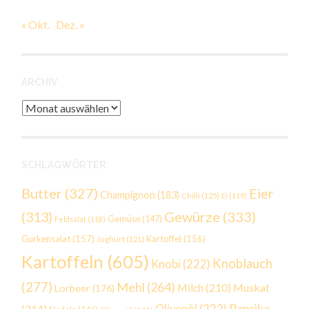
« Okt.
Dez. »
ARCHIV
Archiv
SCHLAGWÖRTER
Butter
(327)
Eier
Champignon
(183)
Chilli
(125)
Ei
(119)
Gewürze
(333)
(313)
Gemüse
(147)
Feldsalat
(118)
Gurkensalat
(157)
Kartoffel
(156)
Joghurt
(121)
Kartoffeln
(605)
Knoblauch
Knobi
(222)
(277)
Mehl
(264)
Milch
(210)
Muskat
Lorbeer
(176)
Paprika
(214)
Olivenöl
(222)