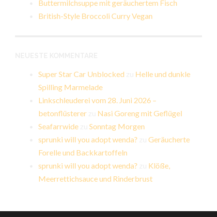
Buttermilchsuppe mit geräuchertem Fisch
British-Style Broccoli Curry Vegan
NEUESTE KOMMENTARE
Super Star Car Unblocked
zu
Helle und dunkle
Spilling Marmelade
Linkschleuderei vom 28. Juni 2026 –
betonflüsterer
zu
Nasi Goreng mit Geflügel
Seafarrwide
zu
Sonntag Morgen
sprunki will you adopt wenda?
zu
Geräucherte
Forelle und Backkartoffeln
sprunki will you adopt wenda?
zu
Klöße,
Meerrettichsauce und Rinderbrust