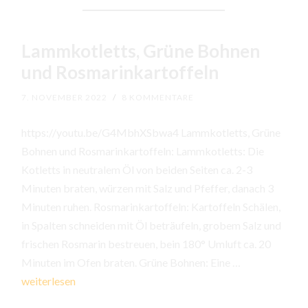
Lammkotletts, Grüne Bohnen
und Rosmarinkartoffeln
7. NOVEMBER 2022
/
8 KOMMENTARE
https://youtu.be/G4MbhXSbwa4 Lammkotletts, Grüne
Bohnen und Rosmarinkartoffeln: Lammkotletts: Die
Kotletts in neutralem Öl von beiden Seiten ca. 2-3
Minuten braten, würzen mit Salz und Pfeffer, danach 3
Minuten ruhen. Rosmarinkartoffeln: Kartoffeln Schälen,
in Spalten schneiden mit Öl beträufeln, grobem Salz und
frischen Rosmarin bestreuen, bein 180° Umluft ca. 20
Lammkotletts
Minuten im Ofen braten. Grüne Bohnen: Eine …
Grüne
weiterlesen
Bohnen