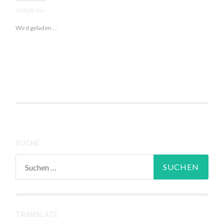
und
Gefällt mir:
Rosmarinkarto
Wird geladen …
SUCHE
Suchen
nach:
TRANSLATE