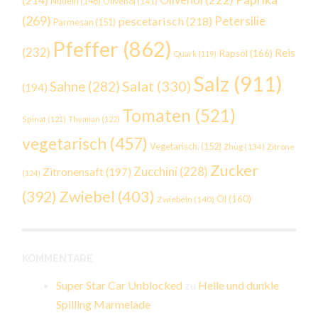
Nudeln
(146)
Olivenöl
(141)
(269)
Petersilie
pescetarisch
(218)
Parmesan
(151)
Pfeffer
(862)
(232)
Reis
Rapsöl
(166)
Quark
(119)
Salz
(911)
Salat
(330)
Sahne
(282)
(194)
Tomaten
(521)
Spinat
(121)
Thymian
(122)
vegetarisch
(457)
Vegetarisch.
(152)
Zhug
(134)
Zitrone
Zucker
Zucchini
(228)
Zitronensaft
(197)
(124)
Zwiebel
(403)
(392)
Öl
(160)
Zwiebeln
(140)
KOMMENTARE
Super Star Car Unblocked
zu
Helle und dunkle
Spilling Marmelade