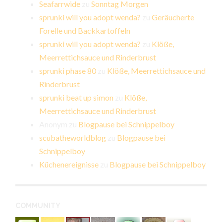
Seafarrwide
zu
Sonntag Morgen
sprunki will you adopt wenda?
zu
Geräucherte
Forelle und Backkartoffeln
sprunki will you adopt wenda?
zu
Klöße,
Meerrettichsauce und Rinderbrust
sprunki phase 80
zu
Klöße, Meerrettichsauce und
Rinderbrust
sprunki beat up simon
zu
Klöße,
Meerrettichsauce und Rinderbrust
Anonym
zu
Blogpause bei Schnippelboy
scubatheworldblog
zu
Blogpause bei
Schnippelboy
Küchenereignisse
zu
Blogpause bei Schnippelboy
COMMUNITY