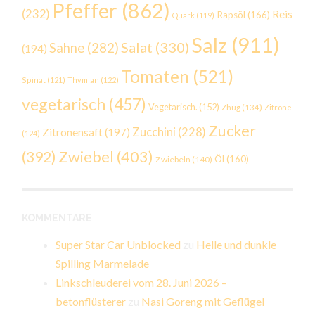
Pfeffer
(862)
(232)
Reis
Rapsöl
(166)
Quark
(119)
Salz
(911)
Salat
(330)
Sahne
(282)
(194)
Tomaten
(521)
Spinat
(121)
Thymian
(122)
vegetarisch
(457)
Vegetarisch.
(152)
Zhug
(134)
Zitrone
Zucker
Zucchini
(228)
Zitronensaft
(197)
(124)
Zwiebel
(403)
(392)
Öl
(160)
Zwiebeln
(140)
KOMMENTARE
Super Star Car Unblocked
zu
Helle und dunkle
Spilling Marmelade
Linkschleuderei vom 28. Juni 2026 –
betonflüsterer
zu
Nasi Goreng mit Geflügel