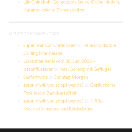
Lila Chinakohl,Gorgonzola Sauce, Grüne Nudeln,
Karameliesierte Birnenspalten
NEUESTE KOMMENTARE
Super Star Car Unblocked
zu
Helle und dunkle
Spilling Marmelade
Linkschleuderei vom 28. Juni 2026 –
betonflüsterer
zu
Nasi Goreng mit Geflügel
Seafarrwide
zu
Sonntag Morgen
sprunki will you adopt wenda?
zu
Geräucherte
Forelle und Backkartoffeln
sprunki will you adopt wenda?
zu
Klöße,
Meerrettichsauce und Rinderbrust