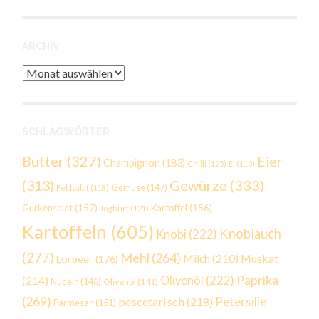
ARCHIV
Archiv
SCHLAGWÖRTER
Butter
(327)
Eier
Champignon
(183)
Chilli
(125)
Ei
(119)
Gewürze
(333)
(313)
Gemüse
(147)
Feldsalat
(118)
Gurkensalat
(157)
Kartoffel
(156)
Joghurt
(121)
Kartoffeln
(605)
Knoblauch
Knobi
(222)
(277)
Mehl
(264)
Milch
(210)
Muskat
Lorbeer
(176)
Paprika
(214)
Olivenöl
(222)
Nudeln
(146)
Olivenöl
(141)
(269)
Petersilie
pescetarisch
(218)
Parmesan
(151)