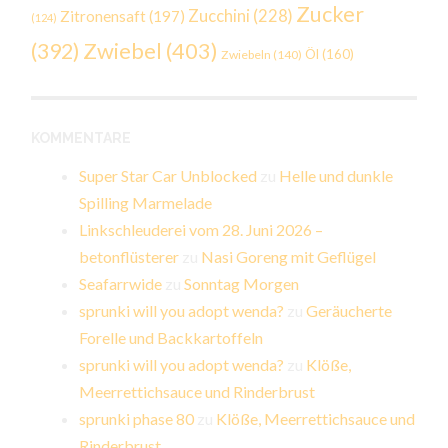
Zucker
Zucchini
(228)
Zitronensaft
(197)
(124)
Zwiebel
(403)
(392)
Öl
(160)
Zwiebeln
(140)
KOMMENTARE
Super Star Car Unblocked
zu
Helle und dunkle
Spilling Marmelade
Linkschleuderei vom 28. Juni 2026 –
betonflüsterer
zu
Nasi Goreng mit Geflügel
Seafarrwide
zu
Sonntag Morgen
sprunki will you adopt wenda?
zu
Geräucherte
Forelle und Backkartoffeln
sprunki will you adopt wenda?
zu
Klöße,
Meerrettichsauce und Rinderbrust
sprunki phase 80
zu
Klöße, Meerrettichsauce und
Rinderbrust