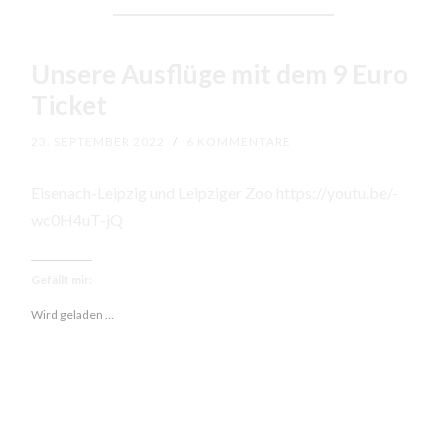
Unsere Ausflüge mit dem 9 Euro
Ticket
23. SEPTEMBER 2022
/
6 KOMMENTARE
Eisenach-Leipzig und Leipziger Zoo https://youtu.be/-
wc0H4uT-jQ
Gefällt mir:
Wird geladen …