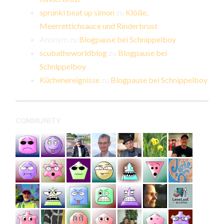
sprunki beat up simon
zu
Klöße,
Meerrettichsauce und Rinderbrust
Anonym
zu
Blogpause bei Schnippelboy
scubatheworldblog
zu
Blogpause bei
Schnippelboy
Küchenereignisse
zu
Blogpause bei Schnippelboy
COMMUNITY