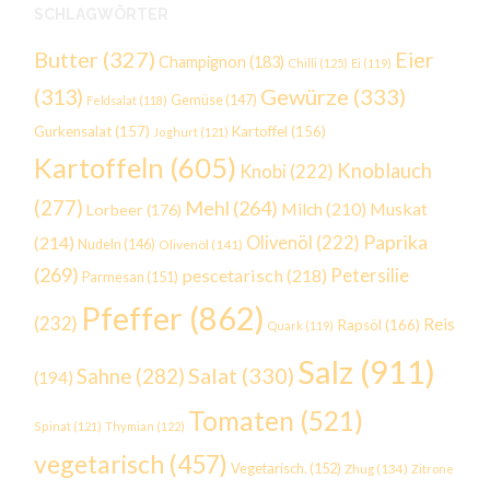
SCHLAGWÖRTER
Butter
(327)
Eier
Champignon
(183)
Chilli
(125)
Ei
(119)
Gewürze
(333)
(313)
Gemüse
(147)
Feldsalat
(118)
Gurkensalat
(157)
Kartoffel
(156)
Joghurt
(121)
Kartoffeln
(605)
Knoblauch
Knobi
(222)
(277)
Mehl
(264)
Milch
(210)
Muskat
Lorbeer
(176)
Paprika
(214)
Olivenöl
(222)
Nudeln
(146)
Olivenöl
(141)
(269)
Petersilie
pescetarisch
(218)
Parmesan
(151)
Pfeffer
(862)
(232)
Reis
Rapsöl
(166)
Quark
(119)
Salz
(911)
Salat
(330)
Sahne
(282)
(194)
Tomaten
(521)
Spinat
(121)
Thymian
(122)
vegetarisch
(457)
Vegetarisch.
(152)
Zhug
(134)
Zitrone