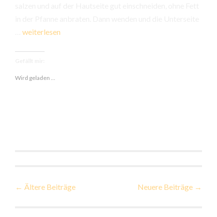
salzen und auf der Hautseite gut einschneiden, ohne Fett
in der Pfanne anbraten. Dann wenden und die Unterseite
Entenbrust
…
weiterlesen
mit
Klößen
Gefällt mir:
und
Wird geladen …
Rotweinsauce
Beiträge-
←
Ältere Beiträge
Neuere Beiträge
→
Navigation