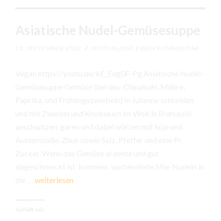
Asiatische Nudel-Gemüsesuppe
21. SEPTEMBER 2022
/
HINTERLASSE EINEN KOMMENTAR
Vegan https://youtu.be/kE_Edg0F-Pg Asiatische Nudel-
Gemüsesuppe Gemüse (bei uns: Chinakohl, Möhre,
Paprika, und Frühlingszwiebeln) in Julienne schneiden
und mit Zwiebel und Knoblauch im Wok in Erdnussöl
anschwitzen, garen und dabei würzen mit Soja und
Austernsoße, Zhuk sowie Salz, Pfeffer und eine Pr.
Zucker. Wenn das Gemüse al dente und gut
abgeschmeckt ist kommen vorbereitete Mie-Nudeln in
Asiatische
die …
weiterlesen
Nudel-
Gemüsesuppe
Gefällt mir: