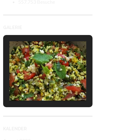
557.753 Besuche
GALERIE
KALENDER