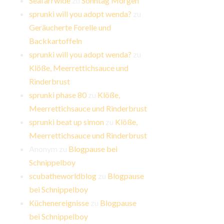
Seafarrwide
zu
Sonntag Morgen
sprunki will you adopt wenda?
zu
Geräucherte Forelle und
Backkartoffeln
sprunki will you adopt wenda?
zu
Klöße, Meerrettichsauce und
Rinderbrust
sprunki phase 80
zu
Klöße,
Meerrettichsauce und Rinderbrust
sprunki beat up simon
zu
Klöße,
Meerrettichsauce und Rinderbrust
Anonym
zu
Blogpause bei
Schnippelboy
scubatheworldblog
zu
Blogpause
bei Schnippelboy
Küchenereignisse
zu
Blogpause
bei Schnippelboy