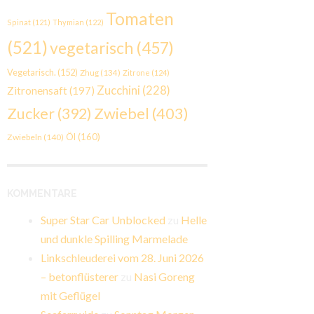
Tomaten
Spinat
(121)
Thymian
(122)
(521)
vegetarisch
(457)
Vegetarisch.
(152)
Zhug
(134)
Zitrone
(124)
Zucchini
(228)
Zitronensaft
(197)
Zwiebel
(403)
Zucker
(392)
Öl
(160)
Zwiebeln
(140)
KOMMENTARE
Super Star Car Unblocked
zu
Helle
und dunkle Spilling Marmelade
Linkschleuderei vom 28. Juni 2026
– betonflüsterer
zu
Nasi Goreng
mit Geflügel