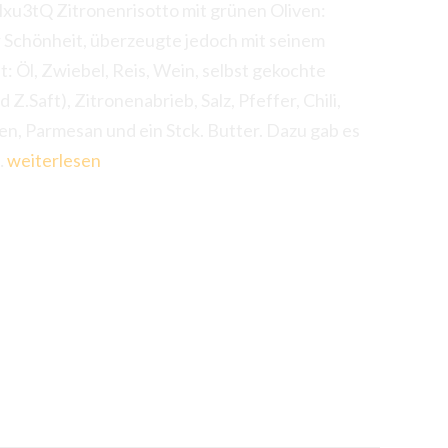
xu3tQ Zitronenrisotto mit grünen Oliven:
r Schönheit, überzeugte jedoch mit seinem
: Öl, Zwiebel, Reis, Wein, selbst gekochte
.Saft), Zitronenabrieb, Salz, Pfeffer, Chili,
ven, Parmesan und ein Stck. Butter. Dazu gab es
Zitronenrisotto
…
weiterlesen
mit
grünen
Oliven