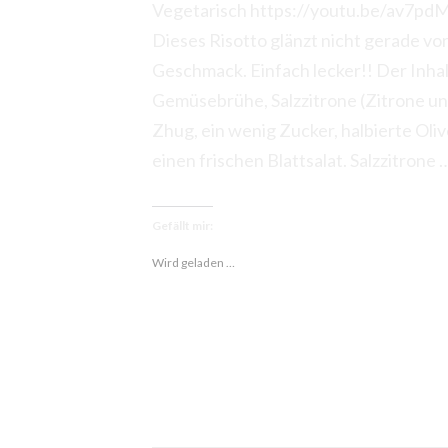
Vegetarisch https://youtu.be/av7pdM
Dieses Risotto glänzt nicht gerade vo
Geschmack. Einfach lecker!! Der Inhalt
Gemüsebrühe, Salzzitrone (Zitrone und Z
Zhug, ein wenig Zucker, halbierte Oli
einen frischen Blattsalat. Salzzitrone 
Gefällt mir:
Wird geladen …