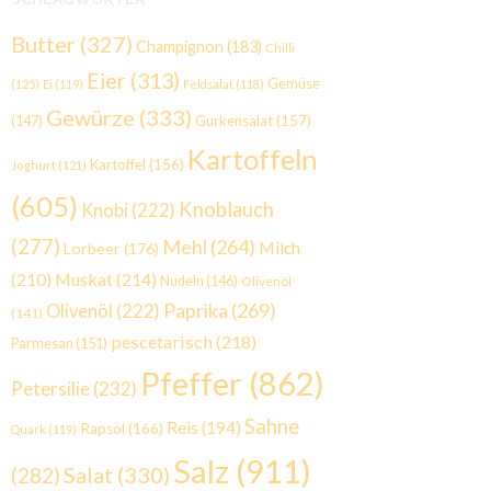
Butter
(327)
Champignon
(183)
Chilli
Eier
(313)
Gemüse
(125)
Ei
(119)
Feldsalat
(118)
Gewürze
(333)
Gurkensalat
(157)
(147)
Kartoffeln
Kartoffel
(156)
Joghurt
(121)
(605)
Knoblauch
Knobi
(222)
(277)
Mehl
(264)
Milch
Lorbeer
(176)
(210)
Muskat
(214)
Nudeln
(146)
Olivenöl
Paprika
(269)
Olivenöl
(222)
(141)
pescetarisch
(218)
Parmesan
(151)
Pfeffer
(862)
Petersilie
(232)
Sahne
Reis
(194)
Rapsöl
(166)
Quark
(119)
Salz
(911)
Salat
(330)
(282)