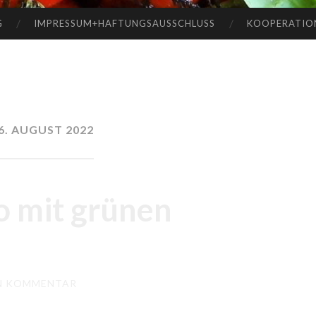
G
IMPRESSUM+HAFTUNGSAUSSCHLUSS
KOOPERATIO
6. AUGUST 2022
o mit grünen
EN KOMMENTAR