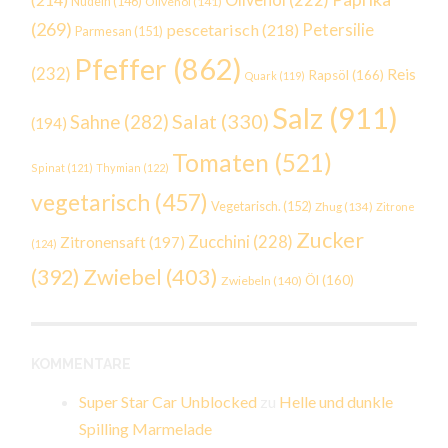
Nudeln
(146)
Olivenöl
(141)
(269)
Petersilie
pescetarisch
(218)
Parmesan
(151)
Pfeffer
(862)
(232)
Reis
Rapsöl
(166)
Quark
(119)
Salz
(911)
Salat
(330)
Sahne
(282)
(194)
Tomaten
(521)
Spinat
(121)
Thymian
(122)
vegetarisch
(457)
Vegetarisch.
(152)
Zhug
(134)
Zitrone
Zucker
Zucchini
(228)
Zitronensaft
(197)
(124)
Zwiebel
(403)
(392)
Öl
(160)
Zwiebeln
(140)
KOMMENTARE
Super Star Car Unblocked
zu
Helle und dunkle
Spilling Marmelade