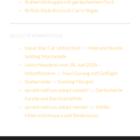
Buttermilchsuppe mit geräuchertem Fisch
British-Style Broccoli Curry Vegan
NEUESTE KOMMENTARE
Super Star Car Unblocked
zu
Helle und dunkle
Spilling Marmelade
Linkschleuderei vom 28. Juni 2026 –
betonflüsterer
zu
Nasi Goreng mit Geflügel
Seafarrwide
zu
Sonntag Morgen
sprunki will you adopt wenda?
zu
Geräucherte
Forelle und Backkartoffeln
sprunki will you adopt wenda?
zu
Klöße,
Meerrettichsauce und Rinderbrust