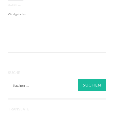
Scharfer
Gefällt mir:
Tomatensoße
Wird geladen …
SUCHE
Suchen
nach:
TRANSLATE