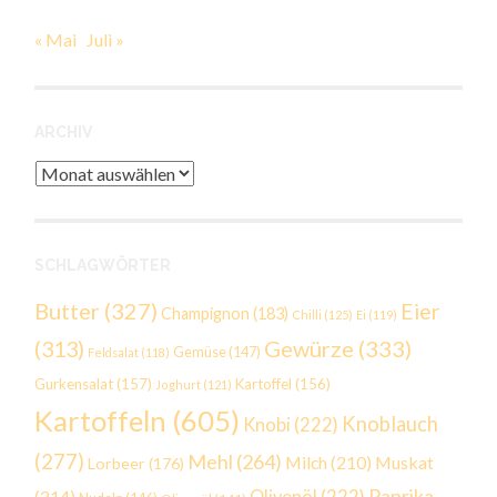
« Mai
Juli »
ARCHIV
Archiv
SCHLAGWÖRTER
Butter
(327)
Eier
Champignon
(183)
Chilli
(125)
Ei
(119)
Gewürze
(333)
(313)
Gemüse
(147)
Feldsalat
(118)
Gurkensalat
(157)
Kartoffel
(156)
Joghurt
(121)
Kartoffeln
(605)
Knoblauch
Knobi
(222)
(277)
Mehl
(264)
Milch
(210)
Muskat
Lorbeer
(176)
Paprika
(214)
Olivenöl
(222)