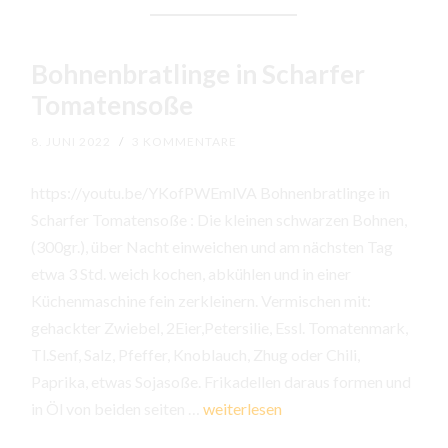
Bohnenbratlinge in Scharfer
Tomatensoße
8. JUNI 2022
/
3 KOMMENTARE
https://youtu.be/YKofPWEmlVA Bohnenbratlinge in
Scharfer Tomatensoße : Die kleinen schwarzen Bohnen,
(300gr.), über Nacht einweichen und am nächsten Tag
etwa 3 Std. weich kochen, abkühlen und in einer
Küchenmaschine fein zerkleinern. Vermischen mit:
gehackter Zwiebel, 2Eier,Petersilie, Essl. Tomatenmark,
Tl.Senf, Salz, Pfeffer, Knoblauch, Zhug oder Chili,
Paprika, etwas Sojasoße. Frikadellen daraus formen und
Bohnenbratlinge
in Öl von beiden seiten …
weiterlesen
in