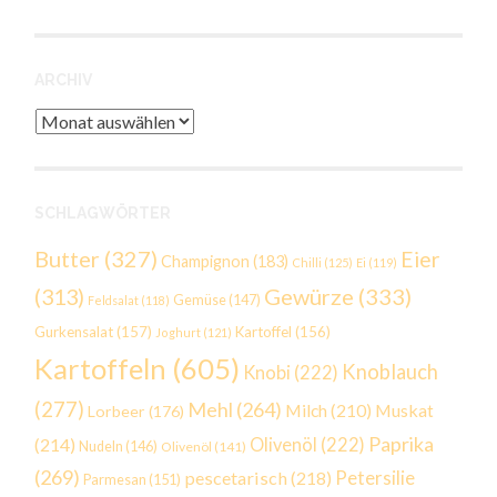
ARCHIV
Archiv
SCHLAGWÖRTER
Butter
(327)
Eier
Champignon
(183)
Chilli
(125)
Ei
(119)
Gewürze
(333)
(313)
Gemüse
(147)
Feldsalat
(118)
Gurkensalat
(157)
Kartoffel
(156)
Joghurt
(121)
Kartoffeln
(605)
Knoblauch
Knobi
(222)
(277)
Mehl
(264)
Milch
(210)
Muskat
Lorbeer
(176)
Paprika
(214)
Olivenöl
(222)
Nudeln
(146)
Olivenöl
(141)
(269)
Petersilie
pescetarisch
(218)
Parmesan
(151)