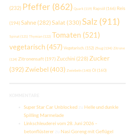
Pfeffer
(862)
(232)
Reis
Rapsöl
(166)
Quark
(119)
Salz
(911)
Salat
(330)
Sahne
(282)
(194)
Tomaten
(521)
Spinat
(121)
Thymian
(122)
vegetarisch
(457)
Vegetarisch.
(152)
Zhug
(134)
Zitrone
Zucker
Zucchini
(228)
Zitronensaft
(197)
(124)
Zwiebel
(403)
(392)
Öl
(160)
Zwiebeln
(140)
KOMMENTARE
Super Star Car Unblocked
zu
Helle und dunkle
Spilling Marmelade
Linkschleuderei vom 28. Juni 2026 –
betonflüsterer
zu
Nasi Goreng mit Geflügel