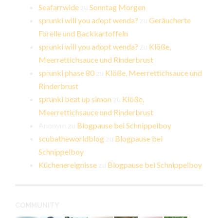
Seafarrwide
zu
Sonntag Morgen
sprunki will you adopt wenda?
zu
Geräucherte
Forelle und Backkartoffeln
sprunki will you adopt wenda?
zu
Klöße,
Meerrettichsauce und Rinderbrust
sprunki phase 80
zu
Klöße, Meerrettichsauce und
Rinderbrust
sprunki beat up simon
zu
Klöße,
Meerrettichsauce und Rinderbrust
Anonym
zu
Blogpause bei Schnippelboy
scubatheworldblog
zu
Blogpause bei
Schnippelboy
Küchenereignisse
zu
Blogpause bei Schnippelboy
COMMUNITY