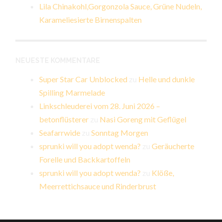
Lila Chinakohl,Gorgonzola Sauce, Grüne Nudeln,
Karameliesierte Birnenspalten
NEUESTE KOMMENTARE
Super Star Car Unblocked
zu
Helle und dunkle
Spilling Marmelade
Linkschleuderei vom 28. Juni 2026 –
betonflüsterer
zu
Nasi Goreng mit Geflügel
Seafarrwide
zu
Sonntag Morgen
sprunki will you adopt wenda?
zu
Geräucherte
Forelle und Backkartoffeln
sprunki will you adopt wenda?
zu
Klöße,
Meerrettichsauce und Rinderbrust