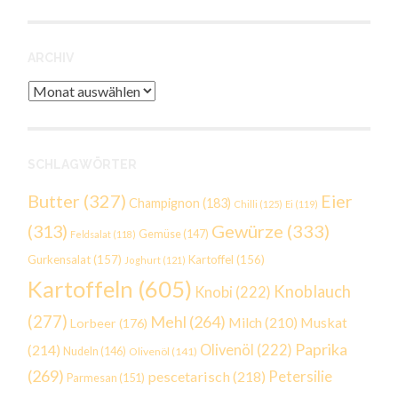
ARCHIV
Archiv
SCHLAGWÖRTER
Butter
(327)
Eier
Champignon
(183)
Chilli
(125)
Ei
(119)
Gewürze
(333)
(313)
Gemüse
(147)
Feldsalat
(118)
Gurkensalat
(157)
Kartoffel
(156)
Joghurt
(121)
Kartoffeln
(605)
Knoblauch
Knobi
(222)
(277)
Mehl
(264)
Milch
(210)
Muskat
Lorbeer
(176)
Paprika
(214)
Olivenöl
(222)
Nudeln
(146)
Olivenöl
(141)
(269)
Petersilie
pescetarisch
(218)
Parmesan
(151)