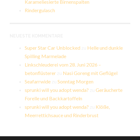
Karameliesierte Birnenspalten
Rindergulasch
NEUESTE KOMMENTARE
Super Star Car Unblocked
zu
Helle und dunkle
Spilling Marmelade
Linkschleuderei vom 28. Juni 2026 –
betonflüsterer
zu
Nasi Goreng mit Geflügel
Seafarrwide
zu
Sonntag Morgen
sprunki will you adopt wenda?
zu
Geräucherte
Forelle und Backkartoffeln
sprunki will you adopt wenda?
zu
Klöße,
Meerrettichsauce und Rinderbrust