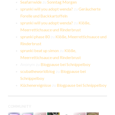
Seafarrwide
zu
Sonntag Morgen
sprunki will you adopt wenda?
zu
Geräucherte
Forelle und Backkartoffeln
sprunki will you adopt wenda?
zu
Klöße,
Meerrettichsauce und Rinderbrust
sprunki phase 80
zu
Klöße, Meerrettichsauce und
Rinderbrust
sprunki beat up simon
zu
Klöße,
Meerrettichsauce und Rinderbrust
Anonym
zu
Blogpause bei Schnippelboy
scubatheworldblog
zu
Blogpause bei
Schnippelboy
Küchenereignisse
zu
Blogpause bei Schnippelboy
COMMUNITY