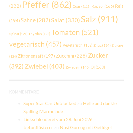
Pfeffer
(862)
(232)
Reis
Rapsöl
(166)
Quark
(119)
Salz
(911)
Salat
(330)
Sahne
(282)
(194)
Tomaten
(521)
Spinat
(121)
Thymian
(122)
vegetarisch
(457)
Vegetarisch.
(152)
Zhug
(134)
Zitrone
Zucker
Zucchini
(228)
Zitronensaft
(197)
(124)
Zwiebel
(403)
(392)
Öl
(160)
Zwiebeln
(140)
KOMMENTARE
Super Star Car Unblocked
zu
Helle und dunkle
Spilling Marmelade
Linkschleuderei vom 28. Juni 2026 –
betonflüsterer
zu
Nasi Goreng mit Geflügel