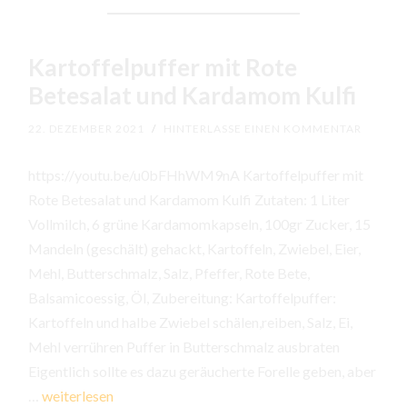
Kartoffelpuffer mit Rote
Betesalat und Kardamom Kulfi
22. DEZEMBER 2021
/
HINTERLASSE EINEN KOMMENTAR
https://youtu.be/u0bFHhWM9nA Kartoffelpuffer mit
Rote Betesalat und Kardamom Kulfi Zutaten: 1 Liter
Vollmilch, 6 grüne Kardamomkapseln, 100gr Zucker, 15
Mandeln (geschält) gehackt, Kartoffeln, Zwiebel, Eier,
Mehl, Butterschmalz, Salz, Pfeffer, Rote Bete,
Balsamicoessig, Öl, Zubereitung: Kartoffelpuffer:
Kartoffeln und halbe Zwiebel schälen,reiben, Salz, Ei,
Mehl verrühren Puffer in Butterschmalz ausbraten
Eigentlich sollte es dazu geräucherte Forelle geben, aber
Kartoffelpuffer
…
weiterlesen