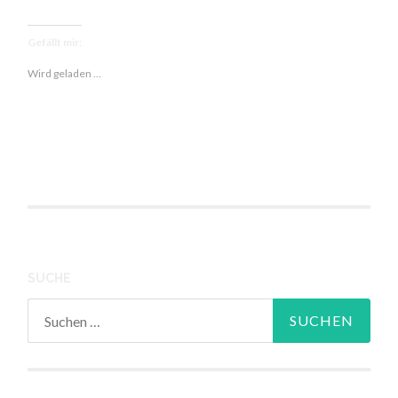
mit
Rote
Gefällt mir:
Betesalat
Wird geladen …
und
Kardamom
Kulfi
SUCHE
Suchen
nach: