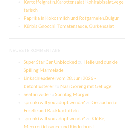
Kartoffelgratin,Karottensalat,Kohlrabisalat,vege
tarisch
Paprika in Kokosmilch und Rotgarnelen,Bulgur
Kürbis Gnocchi, Tomatensauce, Gurkensalat
NEUESTE KOMMENTARE
Super Star Car Unblocked
zu
Helle und dunkle
Spilling Marmelade
Linkschleuderei vom 28. Juni 2026 –
betonflüsterer
zu
Nasi Goreng mit Geflügel
Seafarrwide
zu
Sonntag Morgen
sprunki will you adopt wenda?
zu
Geräucherte
Forelle und Backkartoffeln
sprunki will you adopt wenda?
zu
Klöße,
Meerrettichsauce und Rinderbrust