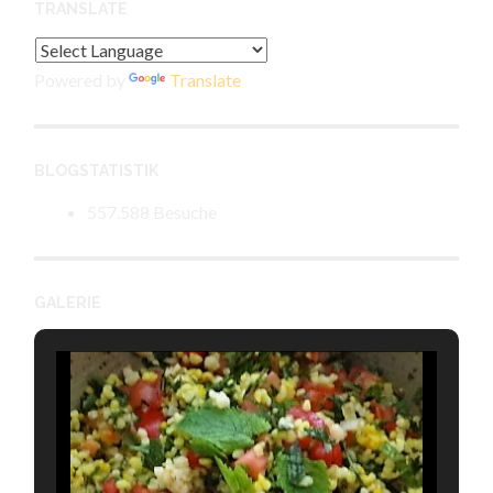
TRANSLATE
Powered by
Translate
BLOGSTATISTIK
557.588 Besuche
GALERIE