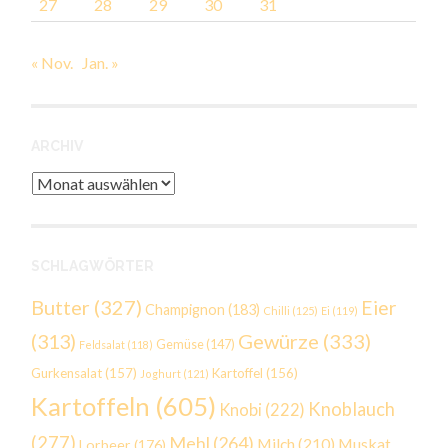
27
28
29
30
31
« Nov.
Jan. »
ARCHIV
Archiv
SCHLAGWÖRTER
Butter
(327)
Eier
Champignon
(183)
Chilli
(125)
Ei
(119)
Gewürze
(333)
(313)
Gemüse
(147)
Feldsalat
(118)
Gurkensalat
(157)
Kartoffel
(156)
Joghurt
(121)
Kartoffeln
(605)
Knoblauch
Knobi
(222)
(277)
Mehl
(264)
Milch
(210)
Muskat
Lorbeer
(176)