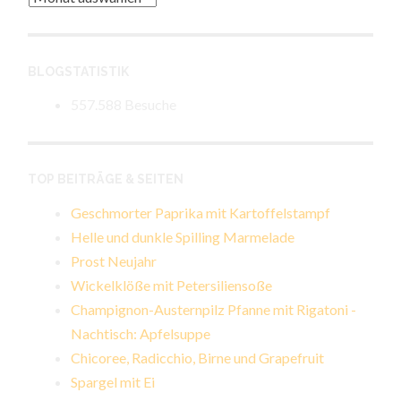
BLOGSTATISTIK
557.588 Besuche
TOP BEITRÄGE & SEITEN
Geschmorter Paprika mit Kartoffelstampf
Helle und dunkle Spilling Marmelade
Prost Neujahr
Wickelklöße mit Petersiliensoße
Champignon-Austernpilz Pfanne mit Rigatoni -
Nachtisch: Apfelsuppe
Chicoree, Radicchio, Birne und Grapefruit
Spargel mit Ei