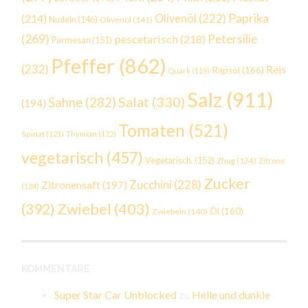
Paprika
(214)
Olivenöl
(222)
Nudeln
(146)
Olivenöl
(141)
(269)
Petersilie
pescetarisch
(218)
Parmesan
(151)
Pfeffer
(862)
(232)
Reis
Rapsöl
(166)
Quark
(119)
Salz
(911)
Salat
(330)
Sahne
(282)
(194)
Tomaten
(521)
Spinat
(121)
Thymian
(122)
vegetarisch
(457)
Vegetarisch.
(152)
Zhug
(134)
Zitrone
Zucker
Zucchini
(228)
Zitronensaft
(197)
(124)
Zwiebel
(403)
(392)
Öl
(160)
Zwiebeln
(140)
KOMMENTARE
Super Star Car Unblocked
zu
Helle und dunkle